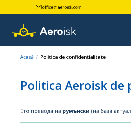
office@aeroisk.com
Acasă
Politica de confidențialitate
Politica Aeroisk de
Ето превода на
румънски
(на база актуал