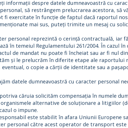
ineți informații despre datele dumneavoastră cu cara
ersonal, să restrângem prelucrarea acestora, să vă 
t fi exercitate în funcție de faptul dacă raportul nos
le menționate mai sus, puteți trimite un mesaj cu sol
r personal reprezintă o cerință contractuală, iar f
ză în temeiul Regulamentului 261/2004. În cazul în ca
ul de mandat nu poate fi încheiat sau ar fi nul din 
ctăm și le prelucrăm în diferite etape ale raportulu
 eventual, o copie a cărții de identitate sau a pașap
ajăm datele dumneavoastră cu caracter personal nec
mpotriva căruia solicităm compensația în numele du
rganismele alternative de soluționare a litigiilor (d
d cazul o impune.
responsabil este stabilit în afara Uniunii Europene 
er personal către acest operator de transport este 