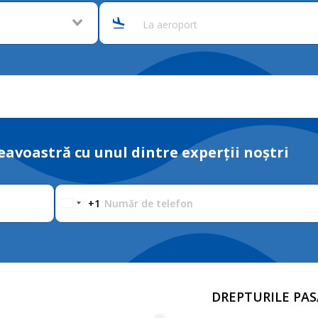
La aeroport
avoastră cu unul dintre experții noștri
Număr de telefon
+1
DREPTURILE PAS