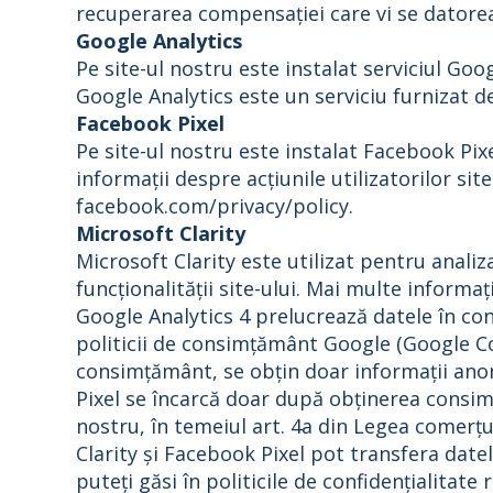
recuperarea compensației care vi se datoreaz
Google Analytics
Pe site-ul nostru este instalat serviciul Goog
Google Analytics este un serviciu furnizat d
Facebook Pixel
Pe site-ul nostru este instalat Facebook Pix
informații despre acțiunile utilizatorilor si
facebook.com/privacy/policy.
Microsoft Clarity
Microsoft Clarity este utilizat pentru analiz
funcționalității site-ului. Mai multe informaț
Google Analytics 4 prelucrează datele în co
politicii de consimțământ Google (Google C
consimțământ, se obțin doar informații anon
Pixel se încarcă doar după obținerea consim
nostru, în temeiul art. 4a din Legea comerțulu
Clarity și Facebook Pixel pot transfera date
puteți găsi în politicile de confidențialitat