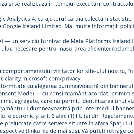
ă și se realizează în temeiul executării contractulu
le Analytics 4, cu ajutorul căruia colectăm statistici
e Google Ireland Limited. Mai multe informații: polic
el — un serviciu furnizat de Meta Platforms Ireland 
te-ului, necesare pentru măsurarea eficienței reclame
a comportamentului vizitatorilor site-ului nostru, în
ii: clarity.microsoft.com/privacy.
nformitate cu alegerea dumneavoastră din bannerul p
onsent Mode) — cu consimțământ acordat, primim sta
ime, agregate, care nu permit identificarea unui vi
țământului dumneavoastră prin intermediul bannerulu
i electronic și art. 6 alin. (1) lit. (a) din Regulame
le prelucrate către servere situate în afara Spațiul
e respective (linkurile de mai sus). Vă puteți retrag