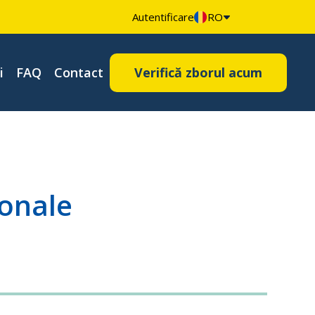
Autentificare
RO
i
FAQ
Contact
Verifică zborul acum
sonale