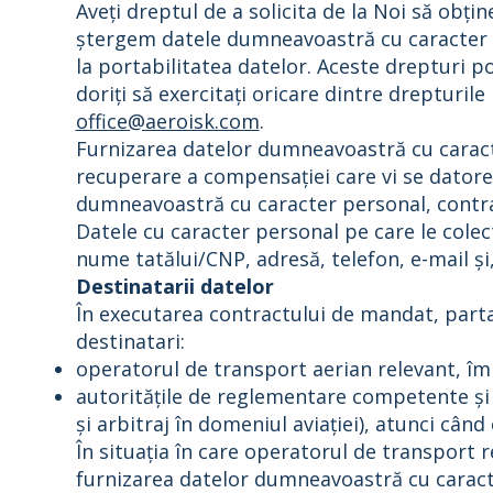
Aveți dreptul de a solicita de la Noi să obț
ștergem datele dumneavoastră cu caracter p
la portabilitatea datelor. Aceste drepturi po
doriți să exercitați oricare dintre drepturi
office@aeroisk.com
.
Furnizarea datelor dumneavoastră cu caracte
recuperare a compensației care vi se datorea
dumneavoastră cu caracter personal, contract
Datele cu caracter personal pe care le cole
nume tatălui/CNP, adresă, telefon, e-mail și,
Destinatarii datelor
În executarea contractului de mandat, part
destinatari:
operatorul de transport aerian relevant, î
autoritățile de reglementare competente și o
și arbitraj în domeniul aviației), atunci cân
În situația în care operatorul de transport 
furnizarea datelor dumneavoastră cu caract