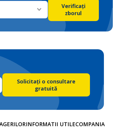
Verificați
zborul
Solicitați o consultare
gratuită
AGERILOR
INFORMATII UTILE
COMPANIA