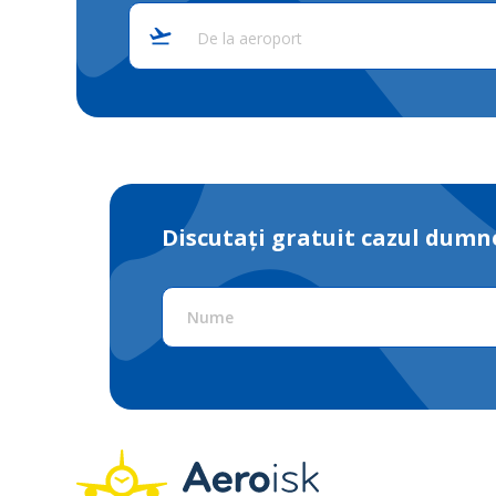
De la aeroport
Discutați gratuit cazul dumne
Nume