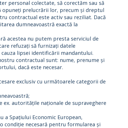
cter personal colectate, să corectăm sau să
opuneți prelucrării lor, precum și dreptul
tru contractual este activ sau reziliat. Dacă
icitarea dumneavoastră exactă la
ără acestea nu putem presta serviciul de
re refuzați să furnizați datele
cauza lipsei identificării mandantului.
i nostru contractual sunt: nume, prenume și
ortului, dacă este necesar.
esare exclusiv cu următoarele categorii de
mneavoastră;
e ex. autoritățile naționale de supraveghere
sau a Spațiului Economic European,
o condiție necesară pentru formularea și