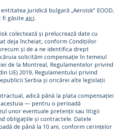
ă entitatea juridică bulgară „Aeroisk" EOOD,
 fi găsite
aici
.
isk colectează și prelucrează date cu
at deja încheiat, conform Condițiilor
precum și de a ne identifica drept
 căruia solicităm compensație în temeiul
iei de la Montreal, Regulamentelor privind
e din UE) 2019, Regulamentului privind
ublicii Serbia și oricărei alte legislații
tractual, adică până la plata compensației
a acestuia — pentru o perioadă
l unor eventuale pretenții sau litigii
d obligațiile și contractele. Datele
oadă de până la 10 ani, conform cerințelor