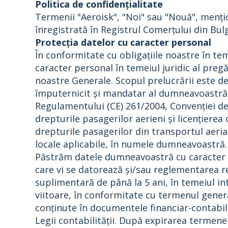
Politica de confidențialitate
Termenii "Aeroisk", "Noi" sau "Nouă", mențio
înregistrată în Registrul Comerțului din Bul
Protecția datelor cu caracter personal
În conformitate cu obligațiile noastre în te
caracter personal în temeiul juridic al preg
noastre Generale. Scopul prelucrării este de
împuternicit și mandatar al dumneavoastră î
Regulamentului (CE) 261/2004, Convenției de
drepturile pasagerilor aerieni și licențierea
drepturile pasagerilor din transportul aerian 
locale aplicabile, în numele dumneavoastră.
Păstrăm datele dumneavoastră cu caracter p
care vi se datorează și/sau reglementarea r
suplimentară de până la 5 ani, în temeiul in
viitoare, în conformitate cu termenul general
conținute în documentele financiar-contabile
Legii contabilității. După expirarea termene