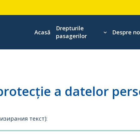
Drepturile
Acasă
Despre no
pasagerilor
 protecție a datelor per
изирания текст):