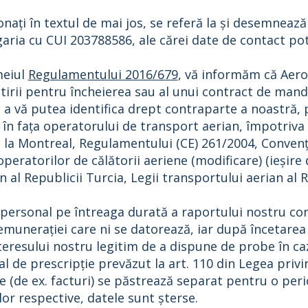
nați în textul de mai jos, se referă la și desemneaz
garia cu CUI 203788586, ale cărei date de contact pot
meiul
Regulamentului 2016/679
, vă informăm că Aero
ătirii pentru încheierea sau al unui contract de mand
 a vă putea identifica drept contraparte a noastră, 
n fața operatorului de transport aerian, împotriva
 la Montreal, Regulamentului (CE) 261/2004, Convenț
 operatorilor de călătorii aeriene (modificare) (ieșir
al Republicii Turcia, Legii transportului aerian al Rep
ersonal pe întreaga durată a raportului nostru con
emunerației care ni se datorează, iar după încetare
teresului nostru legitim de a dispune de probe în cazu
 de prescripție prevăzut la art. 110 din Legea privin
 (de ex. facturi) se păstrează separat pentru o peri
lor respective, datele sunt șterse.