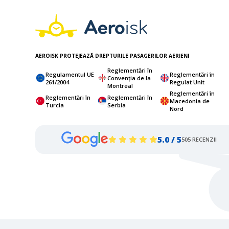
AEROISK PROTEJEAZĂ DREPTURILE PASAGERILOR AERIENI
Reglementări în
Regulamentul UE
Reglementări în
Convenția de la
261/2004
Regulat Unit
Montreal
Reglementări în
Reglementări în
Reglementări în
Macedonia de
Turcia
Serbia
Nord
5.0 / 5
505 RECENZII