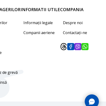
AGERILOR
INFORMATII UTILE
COMPANIA
ilor
Informații legale
Despre noi
Companii aeriene
Contactaţi-ne
e
z de grevă
insă