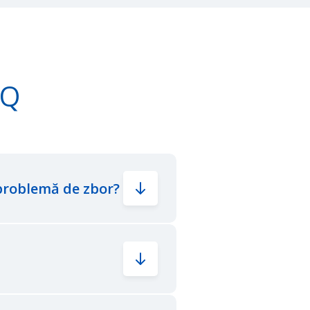
AQ
problemă de zbor?