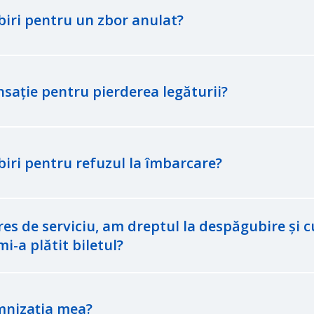
iri pentru un zbor anulat?
sație pentru pierderea legăturii?
iri pentru refuzul la îmbarcare?
es de serviciu, am dreptul la despăgubire și cui
-a plătit biletul?
emnizația mea?