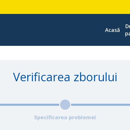
D
Acasă
p
Verificarea zborului
Specificarea problemei