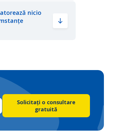
datorează nicio
umstanțe
Solicitați o consultare
gratuită