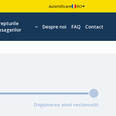
Autentificare
RO
repturile
Despre noi
FAQ
Contact
asagerilor
Depunerea unei reclamații