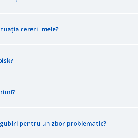
ituația cererii mele?
oisk?
rimi?
ăgubiri pentru un zbor problematic?