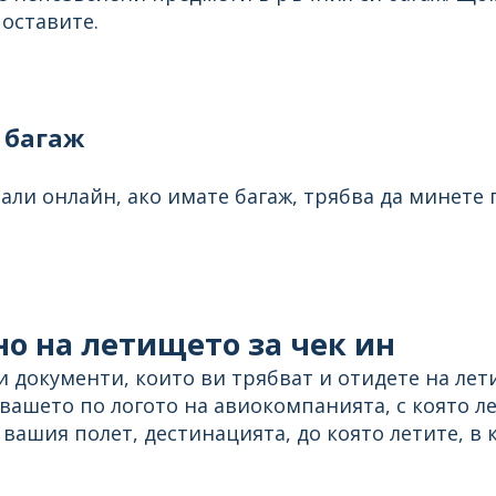
 оставите.
н багаж
али онлайн, ако имате багаж, трябва да минете 
но на летището за чек ин
и документи, които ви трябват и отидете на лет
 вашето по логото на авиокомпанията, с която 
ашия полет, дестинацията, до която летите, в к