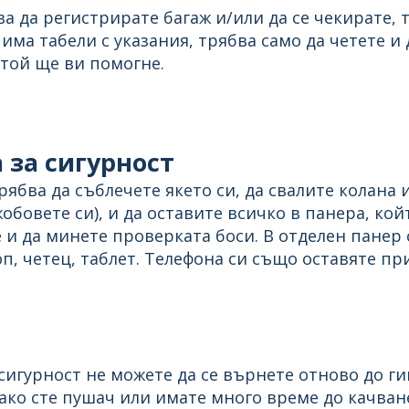
ва да регистрирате багаж и/или да се чекирате,
има табели с указания, трябва само да четете и д
той ще ви помогне.
 за сигурност
ябва да съблечете якето си, да свалите колана 
бовете си), и да оставите всичко в панера, койт
те и да минете проверката боси. В отделен панер
п, четец, таблет. Телефона си също оставяте пр
сигурност не можете да се върнете отново до ги
ако сте пушач или имате много време до качване