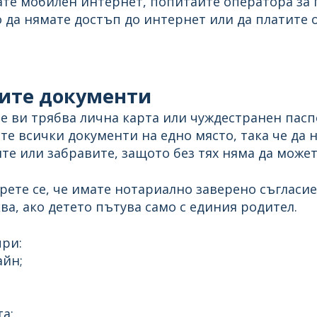
ате мобилен интернет, попитайте оператора за 
 да нямате достъп до интернет или да платите 
мите документи
е ви трябва лична карта или чуждестранен пасп
ете всички документи на едно място, така че да н
те или забравите, защото без тях няма да может
верете се, че имате нотариално заверено съгласи
ва, ако детето пътува само с единия родител.
при:
айн;
а;