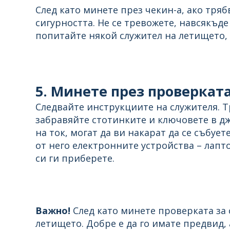
След като минете през чекин-а, ако тряб
сигурността. Не се тревожете, навсякъде 
попитайте някой служител на летището, 
5. Минете през проверката
Следвайте инструкциите на служителя. Тр
забравяйте стотинките и ключовете в джо
на ток, могат да ви накарат да се събуе
от него електронните устройства – лапто
си ги приберете.
Важно!
След като минете проверката за 
летището. Добре е да го имате предвид, 