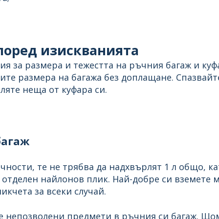
според изискванията
я за размера и тежестта на ръчния багаж и куфа
те размера на багажа без доплащане. Спазвайте
ляте неща от куфара си.
 багаж
чности, те не трябва да надхвърлят 1 л общо, ка
в отделен найлонов плик. Най-добре си вземете 
кчета за всеки случай.
те непозволени предмети в ръчния си багаж. Що