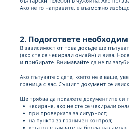
български телефон в чужбина. Ако ползв
Ако не го направите, е възможно изобщо
2. Подогответе необходи
В зависимост от това докъде ще пътуват
(ако сте се чекирали онлайн) и виза. Нос
и прибирате. Внимавайте да не ги загуби
Ако пътувате с дете, което не е ваше, у
граница с вас. Същият документ се изиск
Ще трябва да покажете документите си 
чекиране, ако не сте се чекирали онл
при проверката за сигурност;
на пункта за граничен контрол;
когато се качвате на борда на самолет