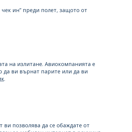
 чек ин” преди полет, защото от
ата на излитане. Авиокомпанията е
о да ви върнат парите или да ви
ик
.
 ви позволява да се обаждате от