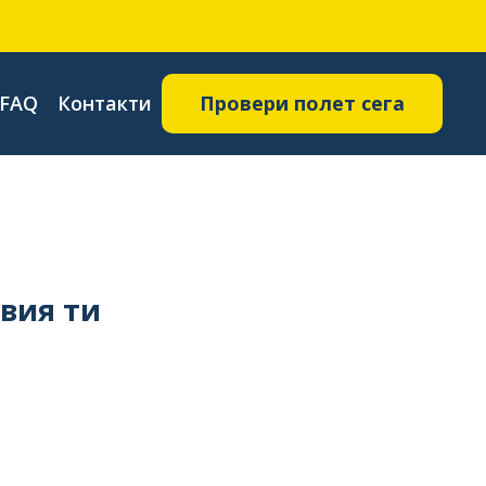
FAQ
Контакти
Провери полет сега
вия ти