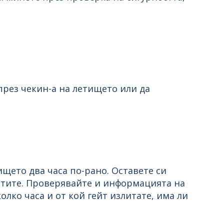
през чекин-а на летището или да
ището два часа по-рано. Оставете си
летите. Проверявайте и информацията на
олко часа и от кой гейт излитате, има ли