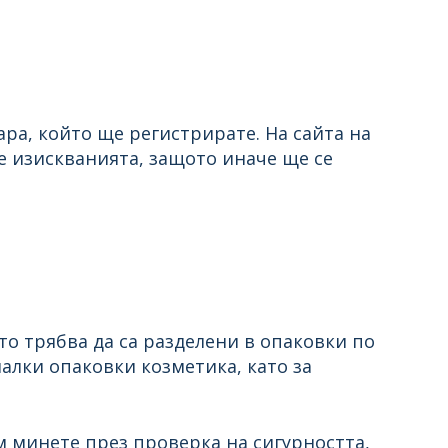
ра, който ще регистрирате. На сайта на
 изискванията, защото иначе ще се
то трябва да са разделени в опаковки по
малки опаковки козметика, като за
м минете през проверка на сигурността,