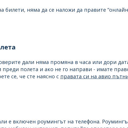
на билети, няма да се наложи да правите “онлайн
олета
оверите дали няма промяна в часа или дори дат
 преди полета и ако не го направи - имате прав
ете се, че сте наясно с
правата си на авио пътн
ли е включен роумингът на телефона. Роумингът