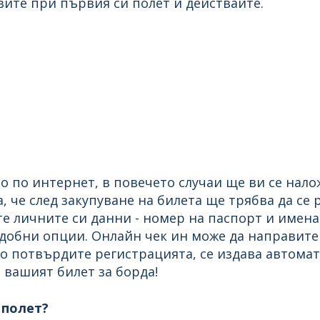
вите при първия си полет и действайте.
о по интернет, в повечето случаи ще ви се нало
, че след закупуване на билета ще трябва да се 
е личните си данни - номер на паспорт и имена,
одобни опции. Онлайн чек ин може да направите 
то потвърдите регистрацията, се издава автома
 вашият билет за борда!
 полет?