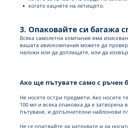
когато кацнете на летището.
3. Опаковайте си багажа 
Всяка самолетна компания има изисквани
вашата авиокомпания можете да провери
наложи или да доплащате, или да изхвър
Ако ще пътувате само с ръчен
Не носете остри предмети. Ако носите те
100 мл и всяка опаковка да е затворена 
пътуване, и допълнителни найлонови пли
Не се опитвайте да хитрувате и да носи