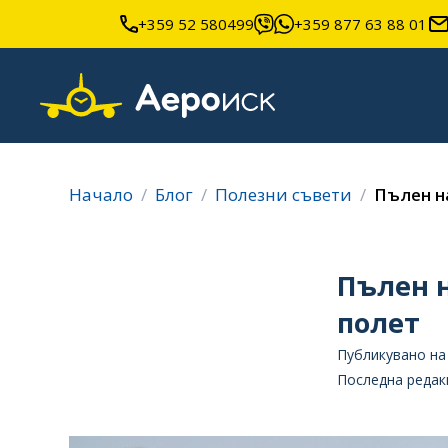
+359 52 580499
+359 877 63 88 01
Начало
Блог
Полезни съвети
Пълен н
Пълен н
полет
Публикувано на 
Последна редакц