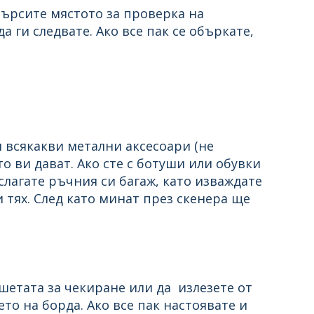
 търсите мястото за проверка на
а ги следвате. Ако все пак се объркате,
и всякакви метални аксесоари (не
о ви дават. Ако сте с ботуши или обувки
 слагате ръчния си багаж, като изваждате
и тях. След като минат през скенера ще
шетата за чекиране или да излезете от
то на борда. Ако все пак настоявате и