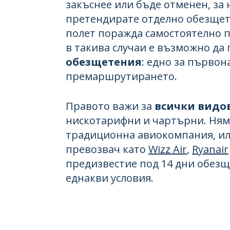
закъснее или бъде отменен, за 
претендирате отделно обезщет
полет поражда самостоятелно 
в такива случаи е възможно да
обезщетения
: едно за първон
премаршрутирането.
Правото важи за
всички видо
нискотарифни и чартърни. Няма
традиционна авиокомпания, ил
превозвач като
Wizz Air
,
Ryanair
предизвестие под 14 дни обез
еднакви условия.