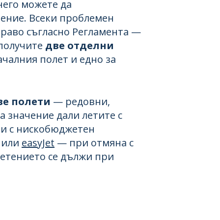
него можете да
ение. Всеки проблемен
право съгласно Регламента —
 получите
две отделни
ачалния полет и едно за
ве полети
— редовни,
 значение дали летите с
и с нискобюджетен
или
easyJet
— при отмяна с
щетението се дължи при