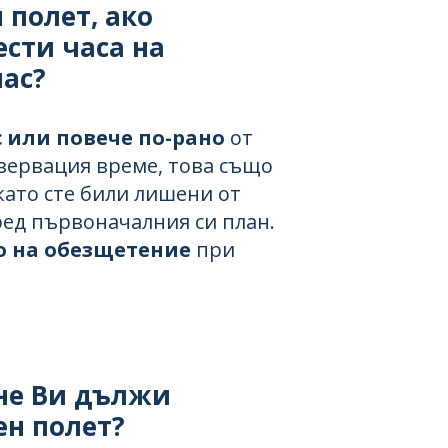
 полет, ако
сти часа на
час?
с или повече по-рано
от
зервация време, това също
 като сте били лишени от
ед първоначалния си план.
о на обезщетение
при
не Ви дължи
ен полет?