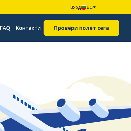
Вход
BG
FAQ
Контакти
Провери полет сега