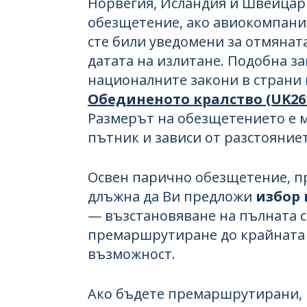
Норвегия, Исландия и Швейцар
обезщетение, ако авиокомпания
сте били уведомени за отмянат
датата на излитане. Подобна з
националните закони в страни 
Обединеното кралство (UK26
Размерът на обезщетението е 
пътник и зависи от разстояниет
Освен парично обезщетение, п
длъжна да Ви предложи
избор
— възстановяване на пълната с
премаршрутиране до крайната 
възможност.
Ако бъдете премаршрутирани, 