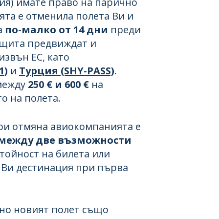
ия) имате право на парично
та е отменила полета Ви и
а
по-малко от 14 дни
преди
ащита предвиждат и
извън ЕС, като
1)
и
Турция (SHY-PASS)
.
между
250 € и 600 €
на
о на полета.
ри отмяна авиокомпанията е
 между две възможности
тойност на билета или
Ви дестинация при първа
но новият полет също