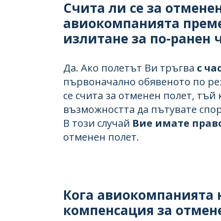
Счита ли се за отменен
авиокомпанията преме
излитане за по-ранен 
Да. Ако полетът Ви тръгва
с ча
първоначално обявеното по ре
се счита за отменен полет, тъй
възможността да пътувате спор
В този случай
Вие имате прав
отменен полет.
Кога авиокомпанията 
компенсация за отмен