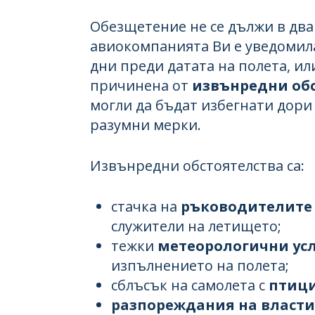
Обезщетение не се дължи в два 
авиокомпанията Ви е уведомила
дни преди датата на полета, ил
причинена от
извънредни об
могли да бъдат избегнати дори
разумни мерки.
Извънредни обстоятелства са:
стачка на
ръководителите 
служители на летището;
тежки
метеорологични ус
изпълнението на полета;
сблъсък на самолета с
птиц
разпореждания на власти