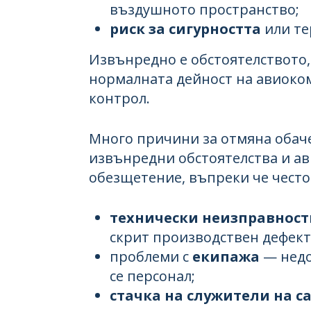
въздушното пространство;
риск за сигурността
или те
Извънредно е обстоятелството,
нормалната дейност на авиоко
контрол.
Много причини за отмяна обач
извънредни обстоятелства и а
обезщетение, въпреки че често 
технически неизправност
скрит производствен дефект
проблеми с
екипажа
— недо
се персонал;
стачка на служители на 