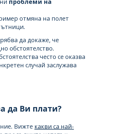
нни
проблеми на
имер отмяна на полет
пътници.
рябва да докаже, че
но обстоятелство.
стоятелства често се оказва
нкретен случай заслужава
а да Ви плати?
ение. Вижте
какви са най-