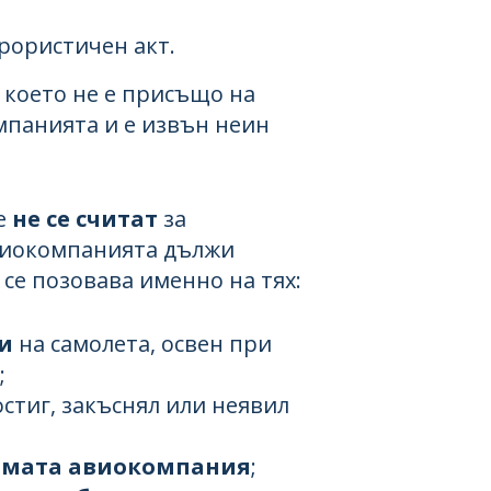
рористичен акт.
 което не е присъщо на
мпанията и е извън неин
е
не се считат
за
виокомпанията дължи
се позовава именно на тях:
и
на самолета, освен при
;
стиг, закъснял или неявил
самата авиокомпания
;