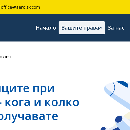
office@aeroisk.com
Начало
Вашите права
За нас
олет
иците при
 кога и колко
олучавате