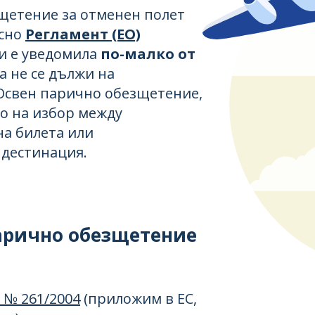
щетение за отменен полет
асно
Регламент (ЕО)
ги е уведомила
по-малко от
а не се дължи на
 Освен парично обезщетение,
о на избор между
на билета или
дестинация.
парично обезщетение
 № 261/2004
(приложим в ЕС,