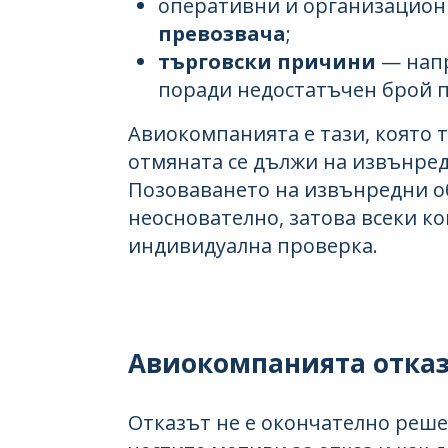
оперативни и организацио
превозвача
;
търговски причини
— напр
поради недостатъчен брой 
Авиокомпанията е тази, която т
отмяната се дължи на извънред
Позоваването на извънредни об
неоснователно, затова всеки ко
индивидуална проверка.
Авиокомпанията отказ
Отказът не е окончателно реш