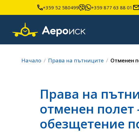
+359 52 580499
+359 877 63 88 01
Начало
Права на пътниците
Отменен п
Права на пътн
отменен полет -
обезщетение п