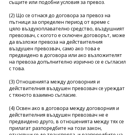
същите или подобни условия за превоз.
(2) Що се отнася до договора за превоз на
пътници за определен период от време с
цяло въздухоплавателно средство, въздушният
превозвач, с когото е сключен договорът, може
да възложи превоза на действителния
въздушен превозвач, само ако това е
предвидено в договора или ако възложителят
на превоза допълнително изрично се е съгласил
с това.
(3) Отношенията между договорния и
действителния въздушен превозвач се уреждат
с тяхното взаимно съгласие.
(4) Освен ако в договора между договорния и
действителния въздушен превозвач не е
предвидено друго, в отношенията между тях се
прилагат разпоредбите на този закон,
отнасящи се до транспорта, и разпоредбите на