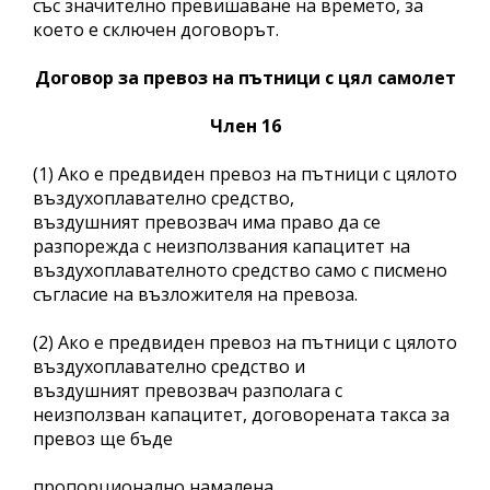
със значително превишаване на времето, за
което е сключен договорът.
Договор за превоз на пътници с цял самолет
Член 16
(1) Ако е предвиден превоз на пътници с цялото
въздухоплавателно средство,
въздушният превозвач има право да се
разпорежда с неизползвания капацитет на
въздухоплавателното средство само с писмено
съгласие на възложителя на превоза.
(2) Ако е предвиден превоз на пътници с цялото
въздухоплавателно средство и
въздушният превозвач разполага с
неизползван капацитет, договорената такса за
превоз ще бъде
пропорционално намалена.