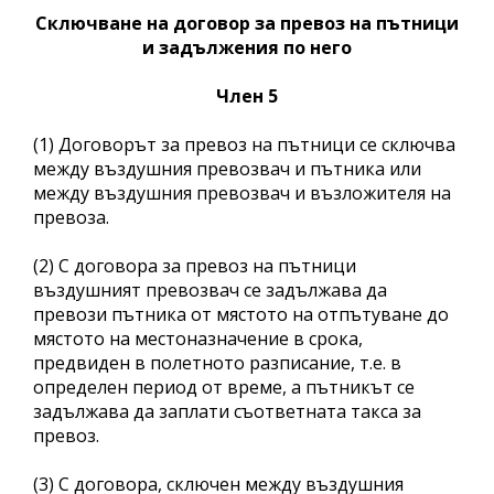
Сключване на договор за превоз на пътници
и задължения по него
Член 5
(1) Договорът за превоз на пътници се сключва
между въздушния превозвач и пътника или
между въздушния превозвач и възложителя на
превоза.
(2) С договора за превоз на пътници
въздушният превозвач се задължава да
превози пътника от мястото на отпътуване до
мястото на местоназначение в срока,
предвиден в полетното разписание, т.е. в
определен период от време, а пътникът се
задължава да заплати съответната такса за
превоз.
(3) С договора, сключен между въздушния