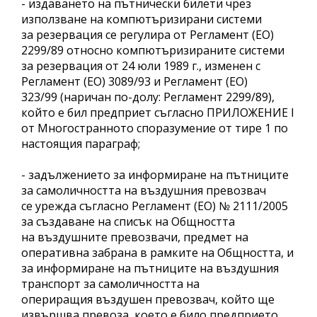
- издаването на пътнически билети чрез
използване на компютъризирани системи
за резервация се регулира от Регламент (ЕО)
2299/89 относно компютъризираните системи
за резервация от 24 юли 1989 г., изменен с
Регламент (ЕО) 3089/93 и Регламент (ЕО)
323/99 (наричан по-долу: Регламент 2299/89),
който е бил предприет съгласно ПРИЛОЖЕНИЕ I
от Многостранното споразумение от тире 1 по
настоящия параграф;
- задължението за информиране на пътниците
за самоличността на въздушния превозвач
се урежда съгласно Регламент (ЕО) № 2111/2005
за създаване на списък на Общността
на въздушните превозвачи, предмет на
оперативна забрана в рамките на Общността, и
за информиране на пътниците на въздушния
транспорт за самоличността на
опериращия въздушен превозвач, който ще
извършва превоза, което е било предприето