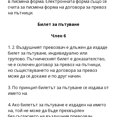
в писмена форма. Електронната форма също се
счита за писмена форма на договора за превоз
на пътници.
Билет за пътуване
Член 6
1. 2. Въздушният превозвач е длъжен да издаде
билет за пътуване, индивидуално или
групово. Пътническият билет е доказателство,
че е сключен договор за превоз на пътници,
но съществуването на договора за превоз
може да се докаже и по друг начин.
3. По принцип билетът за пътуване се издава от
името на.
4. Ако билетът за пътуване е издаден на името
на, той не може да бъде прехвърлен
без съгласието на въздушния превозвач.