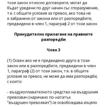
този закон относно договорите, могат да
бъдат уредени по друг начин със споразумение,
т.е. с общите условия за превоз, ако това не
е забранено от закона или от разпоредбите,
предвидени в член 1, параграф 2 от този закон.
Принудително прилагане на правните
разпоредби
Член 3
(1) Освен ако не е предвидено друго в този
закон или в разпоредбите, предвидени в член
1, параграф (2) от този закон, т.е. в общите
условия за превоз, не може да има разпоредби,
с които:
- въздухоплавателното средство на въздушния
превозвач (наричано по-нататък
"въздушен превозвач") се освобождава изцяло