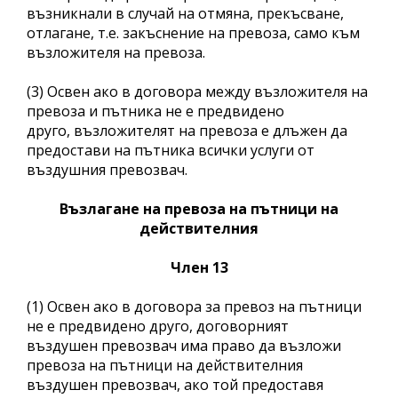
възникнали в случай на отмяна, прекъсване,
отлагане, т.е. закъснение на превоза, само към
възложителя на превоза.
(3) Освен ако в договора между възложителя на
превоза и пътника не е предвидено
друго, възложителят на превоза е длъжен да
предостави на пътника всички услуги от
въздушния превозвач.
Възлагане на превоза на пътници на
действителния
Член 13
(1) Освен ако в договора за превоз на пътници
не е предвидено друго, договорният
въздушен превозвач има право да възложи
превоза на пътници на действителния
въздушен превозвач, ако той предоставя