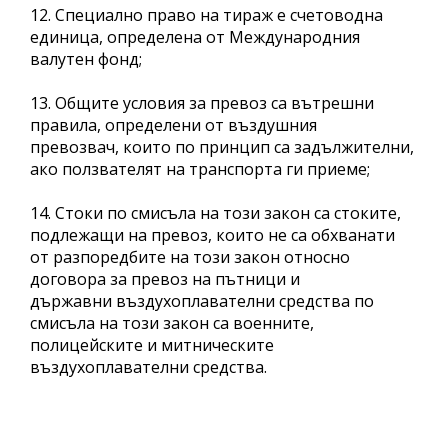
12. Специално право на тираж е счетоводна
единица, определена от Международния
валутен фонд;
13. Общите условия за превоз са вътрешни
правила, определени от въздушния
превозвач, които по принцип са задължителни,
ако ползвателят на транспорта ги приеме;
14. Стоки по смисъла на този закон са стоките,
подлежащи на превоз, които не са обхванати
от разпоредбите на този закон относно
договора за превоз на пътници и
държавни въздухоплавателни средства по
смисъла на този закон са военните,
полицейските и митническите
въздухоплавателни средства.