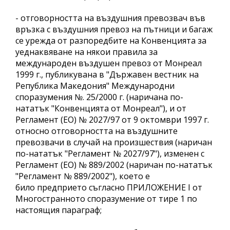
- отговорността на въздушния превозвач във
връзка с въздушния превоз на пътници и багаж
се урежда от разпоредбите на Конвенцията за
уеднаквяване на някои правила за
международен въздушен превоз от Монреал
1999 г., публикувана в "Държавен вестник на
Република Македония" Международни
споразумения №. 25/2000 г. (наричана по-
нататък "Конвенцията от Монреал"), и от
Регламент (ЕО) № 2027/97 от 9 октомври 1997 г.
относно отговорността на въздушните
превозвачи в случай на произшествия (наричан
по-нататък "Регламент № 2027/97"), изменен с
Регламент (ЕО) № 889/2002 (наричан по-нататък
"Регламент № 889/2002"), което е
било предприето съгласно ПРИЛОЖЕНИЕ I от
Многостранното споразумение от тире 1 по
настоящия параграф;