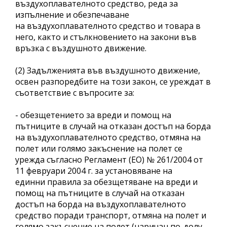
въздухоплавателното средство, реда за
изпълнение и обезпечаване
на въздухоплавателното средство и товара в
него, както и стълкновението на закони във
връзка с въздушното движение.
(2) Задълженията във въздушното движение,
освен разпоредбите на този закон, се уреждат в
съответствие с въпросите за:
- обезщетението за вреди и помощ на
пътниците в случай на отказан достъп на борда
на въздухоплавателното средство, отмяна на
полет или голямо закъснение на полет се
урежда съгласно Регламент (ЕО) № 261/2004 от
11 февруари 2004 г. за установяване на
единни правила за обезщетяване на вреди и
помощ на пътниците в случай на отказан
достъп на борда на въздухоплавателното
средство поради транспорт, отмяна на полет и
голямо закъснение на полет (наричан по-долу