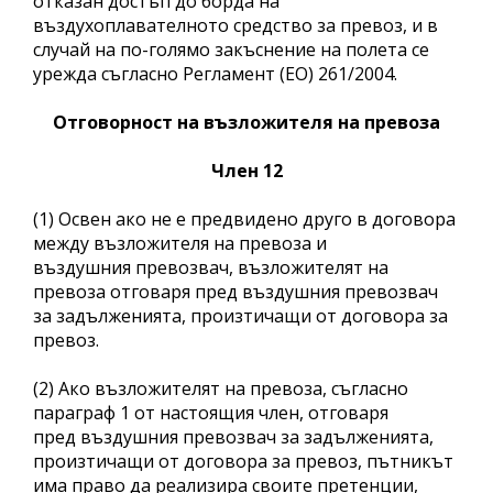
отказан достъп до борда на
въздухоплавателното средство за превоз, и в
случай на по-голямо закъснение на полета се
урежда съгласно Регламент (ЕО) 261/2004.
Отговорност на възложителя на превоза
Член 12
(1) Освен ако не е предвидено друго в договора
между възложителя на превоза и
въздушния превозвач, възложителят на
превоза отговаря пред въздушния превозвач
за задълженията, произтичащи от договора за
превоз.
(2) Ако възложителят на превоза, съгласно
параграф 1 от настоящия член, отговаря
пред въздушния превозвач за задълженията,
произтичащи от договора за превоз, пътникът
има право да реализира своите претенции,