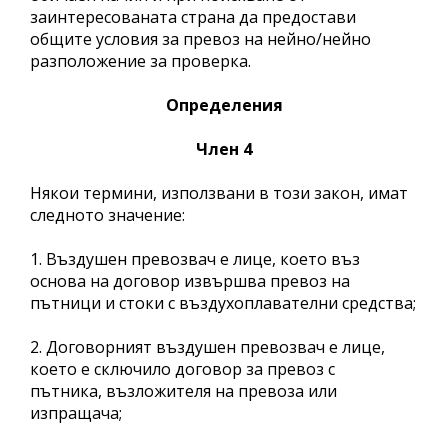
заинтересованата страна да предостави
общите условия за превоз на нейно/нейно
разположение за проверка.
Определения
Член 4
Някои термини, използвани в този закон, имат
следното значение:
1. Въздушен превозвач е лице, което въз
основа на договор извършва превоз на
пътници и стоки с въздухоплавателни средства;
2. Договорният въздушен превозвач е лице,
което е сключило договор за превоз с
пътника, възложителя на превоза или
изпращача;