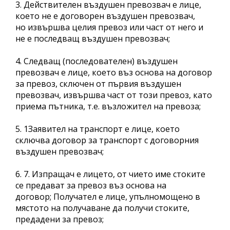
3. Действителен въздушен превозвач е лице,
което не е договорен въздушен превозвач,
но извършва целия превоз или част от него и
не е последващ въздушен превозвач;
4. Следващ (последователен) въздушен
превозвач е лице, което въз основа на договор
за превоз, сключен от първия въздушен
превозвач, извършва част от този превоз, като
приема пътника, т.е. възложител на превоза;
5. 1Заявител на транспорт е лице, което
сключва договор за транспорт с договорния
въздушен превозвач;
6. 7. Изпращач е лицето, от чието име стоките
се предават за превоз въз основа на
договор; Получател е лице, упълномощено в
мястото на получаване да получи стоките,
предадени за превоз;