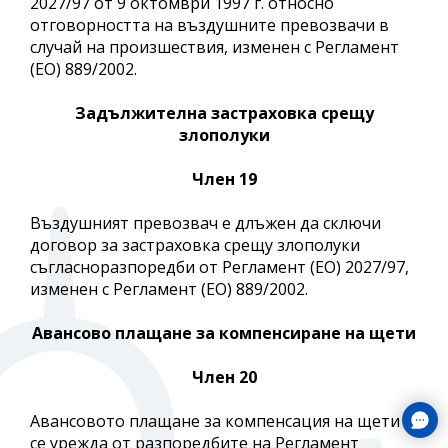
2027/97 от 9 октомври 1997 г. относно
отговорността на въздушните превозвачи в
случай на произшествия, изменен с Регламент
(ЕО) 889/2002.
Задължителна застраховка срещу
злополуки
Член 19
Въздушният превозвач е длъжен да сключи
договор за застраховка срещу злополуки
съгласноразпоредби от Регламент (ЕО) 2027/97,
изменен с Регламент (ЕО) 889/2002.
Авансово плащане за компенсиране на щети
Член
20
Авансовото плащане за компенсация на щети
се урежда от разпоредбите на Регламент