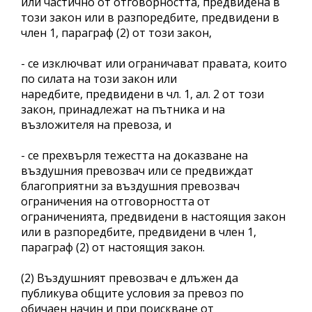
или частично от отговорността, предвидена в
този закон или в разпоредбите, предвидени в
член 1, параграф (2) от този закон,
- се изключват или ограничават правата, които
по силата на този закон или
наредбите, предвидени в чл. 1, ал. 2 от този
закон, принадлежат на пътника и на
възложителя на превоза, и
- се прехвърля тежестта на доказване на
въздушния превозвач или се предвиждат
благоприятни за въздушния превозвач
ограничения на отговорността от
ограниченията, предвидени в настоящия закон
или в разпоредбите, предвидени в член 1,
параграф (2) от настоящия закон.
(2) Въздушният превозвач е длъжен да
публикува общите условия за превоз по
обичаен начин и при поискване от