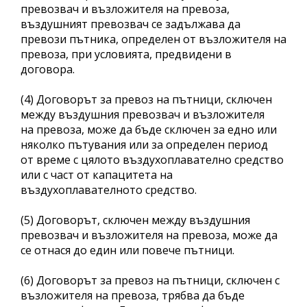
превозвач и възложителя на превоза,
въздушният превозвач се задължава да
превози пътника, определен от възложителя на
превоза, при условията, предвидени в
договора.
(4) Договорът за превоз на пътници, сключен
между въздушния превозвач и възложителя
на превоза, може да бъде сключен за едно или
няколко пътувания или за определен период
от време с цялото въздухоплавателно средство
или с част от капацитета на
въздухоплавателното средство.
(5) Договорът, сключен между въздушния
превозвач и възложителя на превоза, може да
се отнася до един или повече пътници.
(6) Договорът за превоз на пътници, сключен с
възложителя на превоза, трябва да бъде