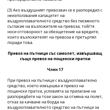
(3) Ако въздушният превозвач се е разпоредил с
неизползвания капацитет на
въздухоплавателното средство без писменото
съгласие на възложителя на превоза, той/тя
носи отговорност за обезщетение на вредите,
които възложителят на превоза е претърпял
поради това.
Превоз на пътници със самолет, извършващ
също превоз на пощенски пратки
Член 17
При превоз на пътници с въздухоплавателно
средство, което извършва и превоз на
пощенски пратки, условията за прилагане на
разпоредбите на този закон за отмяна на полет,
отказ за качване на борда на
въздухоплавателното средство на пътници за