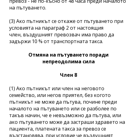
превоз - не по-късно от 48 часа преди началото
на пътуването.
(3) Ако пътникът се откаже от пътуването при
условията на параграф 2 от настоящия
член, въздушният превозвач има право да
задържи 10 % от транспортната такса.
Отмяна на пътуването поради
непреодолима сила
Член 8
(1) Ако пътникът или член на неговото
семейство, или негов приятел, без когото
пътникът не може да пътува, почине преди
началото на пътуването или се разболее по
такъв начин, че е невъзможно да пътува, или
ако пътуването може да застраши здравето на
пациента, платената такса за превоз се
възстановява, при условие че въздушният