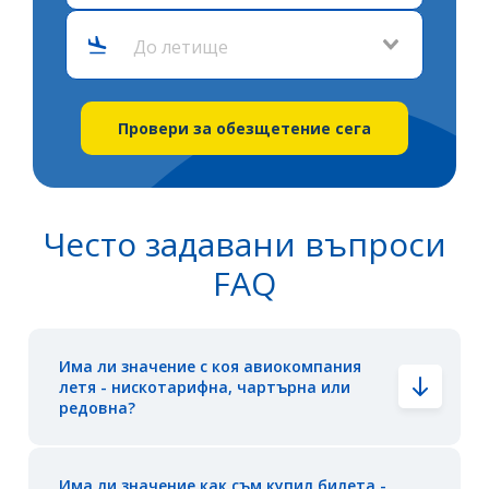
До летище
Провери за обезщетение сега
Често задавани въпроси
FAQ
Има ли значение с коя авиокомпания
летя - нискотарифна, чартърна или
редовна?
Има ли значение как съм купил билета -