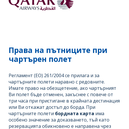
Права на пътниците при
чартърен полет
Регламент (ЕО) 261/2004 се прилага и за
чартърните полети наравно с редовните.
Имате право на обезщетение, ако чартърният
Ви полет бъде отменен, закъснее с повече от
три часа при пристигане в крайната дестинация
или Ви откажат достъп до борда. При
чартърните полети
бордната карта
има
особено значение за доказването, тъй като
резервацията обикновено е направена чрез