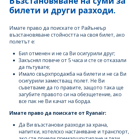
Възстановяване на суми за
билети и други разходи.
Имате право да поискате от Райънеър
възстановяване стойността на своя билет, ако
полетът е:
Бил отменен и не са Ви осигурили друг;
Закъснял повече от 5 часа и сте се отказали
да пътувате;
Имало свърхпродажба на билети и не са Ви
осигурили заместващ полет. Не Ви
съветваме да го правите, защото така ще
загубите правото си на обезщетение, ако
все пак не Ви качат на борда.
Имате право да поискате от Ryanair:
Да Ви възстанови разходи за храна,
напитки, хотелско настаняване и транспорт,
ако сте приели премаршрутиране и тези