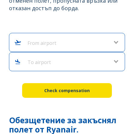
отменен полет, пропусната връзка или
отказан достъп до борда.
From airport
To airport
Check compensation
Обезщетение за закъснял
полет от Ryanair.