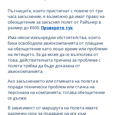
Пътниците, които пристигнат с повече от три
часа закъснение, е възможно да имат право на
обезщетение за закъснял полет от Райънер в
размер до €600.
Проверете тук
Има някои извънредни обстоятелства, които
биха освободили авиокомпанията от плащане
на обезщетение като лошо време или проблеми
на летището. За да може да се възползва от
това, действителната причина за проблема с
полета трябва да бъде доказана от
авиокомпанията.
Ако закъснението или отмяната на полета е
поради технически проблем или стачка на
персонала на компанията, тогава обезщетение
се дължи.
В зависимост от маршрута на полета имате
различен срок за подаване на иск към