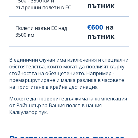
1500 - 3500 км и
пътник
вътрешни полети в ЕС
€600
на
Полети извън ЕС над
3500 км
пътник
В единични случаи има изключения и специални
обстоятелства, които могат да повлияят върху
стойността на обезщетението. Например -
премаршрутиране и малка разлика в часовете
на пристигане в крайна дестинация.
Можете да проверите дължимата компенсация
от Райънеър за Вашия полет в нашия
Калкулатор тук.