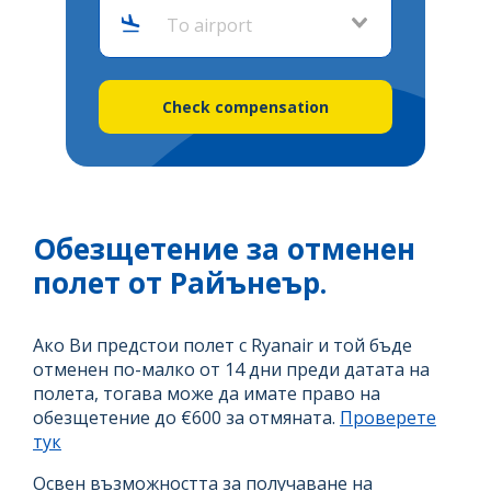
To airport
Check compensation
Обезщетение за отменен
полет от Райънеър.
Ако Ви предстои полет с Ryanair и той бъде
отменен по-малко от 14 дни преди датата на
полета, тогава може да имате право на
обезщетение до €600 за отмяната.
Проверете
тук
Освен възможността за получаване на