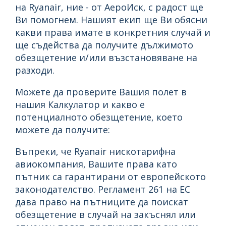
на Ryanair, ние - от АероИск, с радост ще
Ви помогнем. Нашият екип ще Ви обясни
какви права имате в конкретния случай и
ще съдейства да получите дължимото
обезщетение и/или възстановяване на
разходи.
Можете да проверите Вашия полет в
нашия Калкулатор и какво е
потенциалното обезщетение, което
можете да получите:
Въпреки, че Ryanair нискотарифна
авиокомпания, Вашите права като
пътник са гарантирани от европейското
законодателство. Регламент 261 на ЕС
дава право на пътниците да поискат
обезщетение в случай на закъснял или