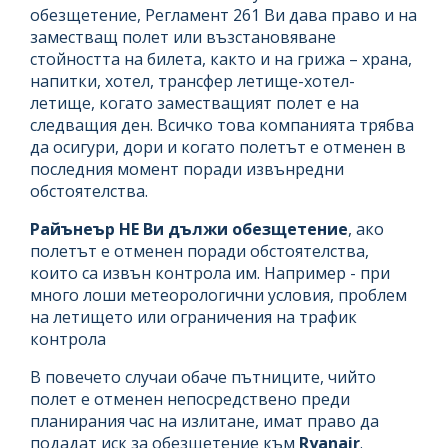
обезщетение, Регламент 261 Ви дава право и на
заместващ полет или възстановяване
стойността на билета, както и на грижа – храна,
напитки, хотел, трансфер летище-хотел-
летище, когато заместващият полет е на
следващия ден. Всичко това компанията трябва
да осигури, дори и когато полетът е отменен в
последния момент поради извънредни
обстоятелства.
Райънеър НЕ Ви дължи обезщетение
, ако
полетът е отменен поради обстоятелства,
които са извън контрола им. Например - при
много лоши метеорологични условия, проблем
на летището или ограничения на трафик
контрола
В повечето случаи обаче пътниците, чийто
полет е отменен непосредствено преди
планирания час на излитане, имат право да
подадат иск за обезщетение към
Ryanair
.