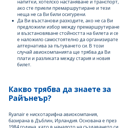
напитки, хотелско настаняване и транспорт,
ако сте приели премаршрутиране и тези
неща не са Ви били осигурени.
Да Ви възстанови разходите, ако не са Ви
предложили избор между премаршрутиране
и възстановяване стойността на билета и се
е наложило самостоятелно да организирате
алтернатива за пътуването си. В този
случай авиокомпанията ще трябва да Ви
плати и разликата между стария и новия
билет.
Какво трябва да знаете за
Райънеър?
Ryanair е нискотарифна авиокомпания,
базирана в Дъблин, Ирландия. Основана е през
1984 година, като в началото на създаването си