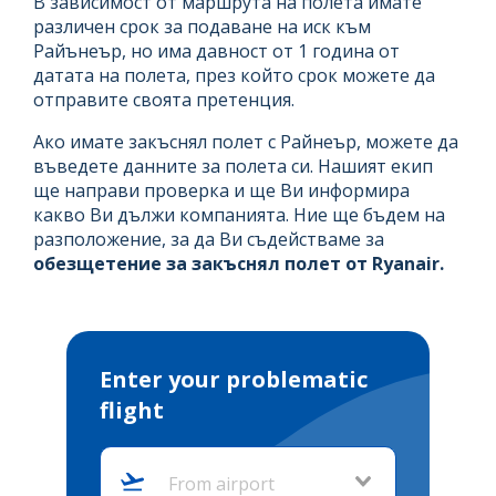
В зависимост от маршрута на полета имате
различен срок за подаване на иск към
Райънеър, но има давност от 1 година от
датата на полета, през който срок можете да
отправите своята претенция.
Ако имате закъснял полет с Райнеър, можете да
въведете данните за полета си. Нашият екип
ще направи проверка и ще Ви информира
какво Ви дължи компанията. Ние ще бъдем на
разположение, за да Ви съдействаме за
обезщетение за закъснял полет от Ryanair.
Enter your problematic
flight
From airport