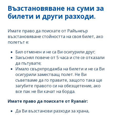
Възстановяване на суми за
билети и други разходи.
Имате право да поискате от Райънеър
възстановяване стойността на своя билет, ако
полетът е:
Бил отменен и не са Ви осигурили друг;
Закъснял повече от 5 часа и сте се отказали
да пътувате;
Имало свърхпродажба на билети и не са Ви
осигурили заместващ полет. Не Ви
съветваме да го правите, защото така ще
загубите правото си на обезщетение, ако
все пак не Ви качат на борда.
Имате право да поискате от Ryanair:
Да Ви възстанови разходи за храна,