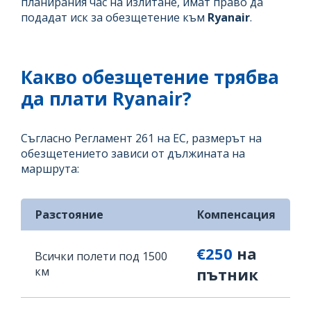
планирания час на излитане, имат право да
подадат иск за обезщетение към
Ryanair
.
Какво обезщетение трябва
да плати Ryanair?
Съгласно Регламент 261 на ЕС, размерът на
обезщетението зависи от дължината на
маршрута:
Разстояние
Компенсация
€250
на
Всички полети под 1500
км
пътник