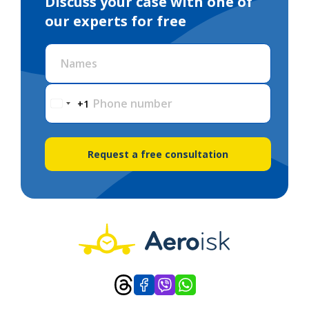
Discuss your case with one of
our experts for free
Names
Phone number
+1
Request a free consultation