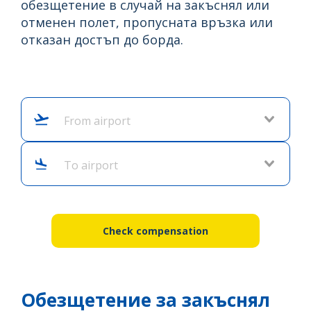
обезщетение в случай на закъснял или
отменен полет, пропусната връзка или
отказан достъп до борда.
From airport
To airport
Check compensation
Обезщетение за закъснял