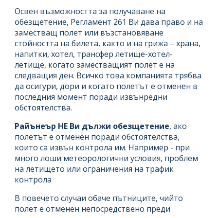
Освен възможността за получаване на
обезщетение, Регламент 261 Ви дава право и на
заместващ полет или възстановяване
стойността на билета, както и на грижа – храна,
напитки, хотел, трансфер летище-хотел-
летище, когато заместващият полет е на
следващия ден. Всичко това компанията трябва
да осигури, дори и когато полетът е отменен в
последния момент поради извънредни
обстоятелства.
Райънеър НЕ Ви дължи обезщетение
, ако
полетът е отменен поради обстоятелства,
които са извън контрола им. Например - при
много лоши метеорологични условия, проблем
на летището или ограничения на трафик
контрола
В повечето случаи обаче пътниците, чийто
полет е отменен непосредствено преди