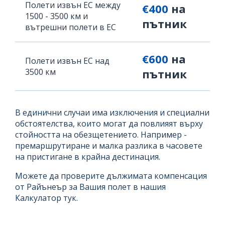
Полети извън ЕС между
€400
на
1500 - 3500 км и
пътник
вътрешни полети в ЕС
€600
на
Полети извън ЕС над
3500 км
пътник
В единични случаи има изключения и специални
обстоятелства, които могат да повлияят върху
стойността на обезщетението. Например -
премаршрутиране и малка разлика в часовете
на пристигане в крайна дестинация.
Можете да проверите дължимата компенсация
от Райънеър за Вашия полет в нашия
Калкулатор тук.