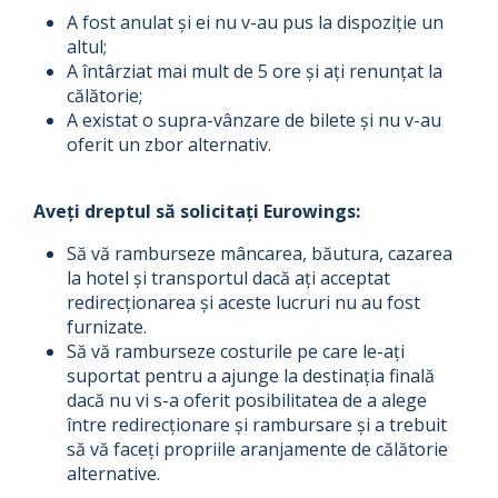
A fost anulat și ei nu v-au pus la dispoziție un
altul;
A întârziat mai mult de 5 ore și ați renunțat la
călătorie;
A existat o supra-vânzare de bilete și nu v-au
oferit un zbor alternativ.
Aveți dreptul să solicitați Eurowings:
Să vă ramburseze mâncarea, băutura, cazarea
la hotel și transportul dacă ați acceptat
redirecționarea și aceste lucruri nu au fost
furnizate.
Să vă ramburseze costurile pe care le-ați
suportat pentru a ajunge la destinația finală
dacă nu vi s-a oferit posibilitatea de a alege
între redirecționare și rambursare și a trebuit
să vă faceți propriile aranjamente de călătorie
alternative.