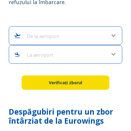
refuzului la îmbarcare.
De la aeroport
La aeroport
Verificați zborul
Despăgubiri pentru un zbor
întârziat de la Eurowings