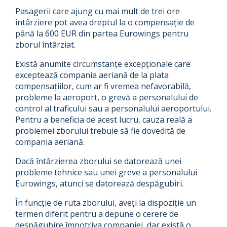
Pasagerii care ajung cu mai mult de trei ore
întârziere pot avea dreptul la o compensație de
până la 600 EUR din partea Eurowings pentru
zborul întârziat.
Există anumite circumstanțe excepționale care
exceptează compania aeriană de la plata
compensațiilor, cum ar fi vremea nefavorabilă,
probleme la aeroport, o grevă a personalului de
control al traficului sau a personalului aeroportului.
Pentru a beneficia de acest lucru, cauza reală a
problemei zborului trebuie să fie dovedită de
compania aeriană.
Dacă întârzierea zborului se datorează unei
probleme tehnice sau unei greve a personalului
Eurowings, atunci se datorează despăgubiri.
În funcție de ruta zborului, aveți la dispoziție un
termen diferit pentru a depune o cerere de
despăgubire împotriva companiei, dar există o