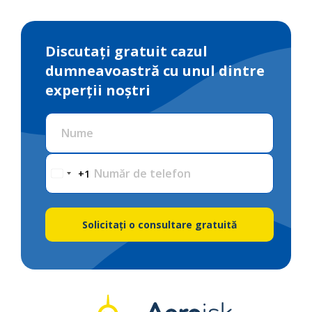
Discutați gratuit cazul
dumneavoastră cu unul dintre
experții noștri
Nume
Număr de telefon
+1
Solicitați o consultare gratuită