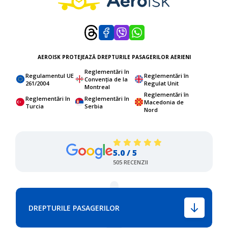
AEROISK PROTEJEAZĂ DREPTURILE PASAGERILOR AERIENI
Reglementări în
Regulamentul UE
Reglementări în
Convenția de la
261/2004
Regulat Unit
Montreal
Reglementări în
Reglementări în
Reglementări în
Macedonia de
Turcia
Serbia
Nord
5.0 / 5
505 RECENZII
DREPTURILE PASAGERILOR