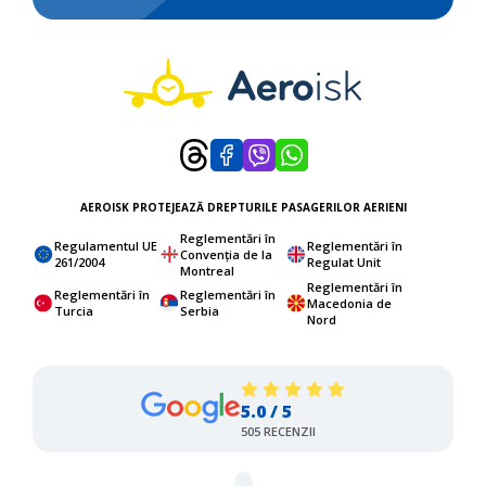
AEROISK PROTEJEAZĂ DREPTURILE PASAGERILOR AERIENI
Reglementări în
Regulamentul UE
Reglementări în
Convenția de la
261/2004
Regulat Unit
Montreal
Reglementări în
Reglementări în
Reglementări în
Macedonia de
Turcia
Serbia
Nord
5.0 / 5
505 RECENZII