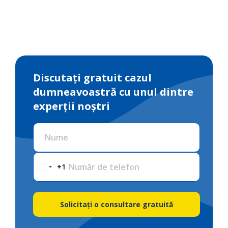
Discutați gratuit cazul
dumneavoastră cu unul dintre
experții noștri
Nume
Număr de telefon
+1
Solicitați o consultare gratuită