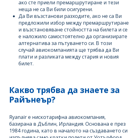
ако сте приели премаршрутиране и тези
неща не са Ви били осигурени.
Да Ви възстанови разходите, ако не са Ви
предложили избор между премаршрутиране
и възстановяване стойността на билета и се
е наложило самостоятелно да организирате
алтернатива за пътуването си. В този
случай авиокомпанията ще трябва да Ви
плати и разликата между стария и новия
билет.
Какво трябва да знаете за
Райънеър?
Ryanair е нискотарифна авиокомпания,
базирана в Дъблин, Ирландия. Основана е през
1984 година, като в началото на създаването си
изпълнява само кратки полети от Уотърфорд