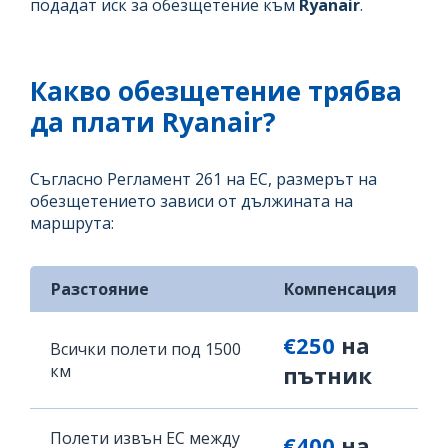
подадат иск за обезщетение към
Ryanair
.
Какво обезщетение трябва
да плати Ryanair?
Съгласно Регламент 261 на ЕС, размерът на
обезщетението зависи от дължината на
маршрута:
Разстояние
Компенсация
€250
на
Всички полети под 1500
км
пътник
Полети извън ЕС между
€400
на