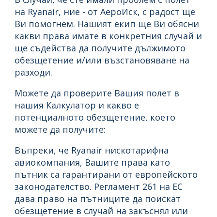
на Ryanair, ние - от АероИск, с радост ще
Ви помогнем. Нашият екип ще Ви обясни
какви права имате в конкретния случай и
ще съдейства да получите дължимото
обезщетение и/или възстановяване на
разходи.
Можете да проверите Вашия полет в
нашия Калкулатор и какво е
потенциалното обезщетение, което
можете да получите:
Въпреки, че Ryanair нискотарифна
авиокомпания, Вашите права като
пътник са гарантирани от европейското
законодателство. Регламент 261 на ЕС
дава право на пътниците да поискат
обезщетение в случай на закъснял или