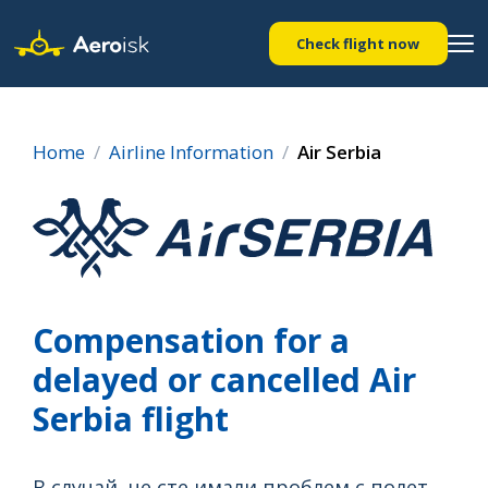
Check flight now
Home
Airline Information
Air Serbia
Compensation for a
delayed or cancelled Air
Serbia flight
В случай, че сте имали проблем с полет