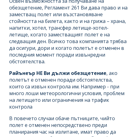
Освен възможността за получаване на
обезщетение, Регламент 261 Ви дава право и на
заместващ полет или възстановяване
стойността на билета, както и на грижа – храна,
напитки, хотел, трансфер летище-хотел-
летище, когато заместващият полет е на
следващия ден. Всичко това компанията трябва
да осигури, дори и когато полетът е отменен в
последния момент поради извънредни
обстоятелства.
Райънеър НЕ Ви дължи обезщетение
, ако
полетът е отменен поради обстоятелства,
които са извън контрола им. Например - при
много лоши метеорологични условия, проблем
на летището или ограничения на трафик
контрола
В повечето случаи обаче пътниците, чийто
полет е отменен непосредствено преди
планирания час на излитане, имат право да