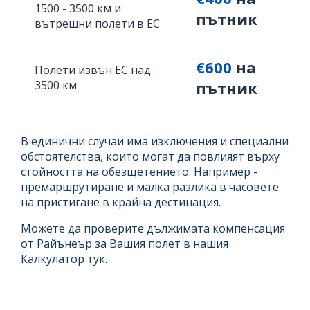
1500 - 3500 км и
пътник
вътрешни полети в ЕС
€600
на
Полети извън ЕС над
3500 км
пътник
В единични случаи има изключения и специални
обстоятелства, които могат да повлияят върху
стойността на обезщетението. Например -
премаршрутиране и малка разлика в часовете
на пристигане в крайна дестинация.
Можете да проверите дължимата компенсация
от Райънеър за Вашия полет в нашия
Калкулатор тук.