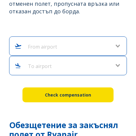
отменен полет, пропусната връзка или
отказан достъп до борда.
From airport
To airport
Check compensation
Обезщетение за закъснял
полет от Ryanair.