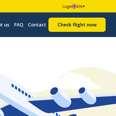
Login
EN
t us
FAQ
Contact
Check flight now