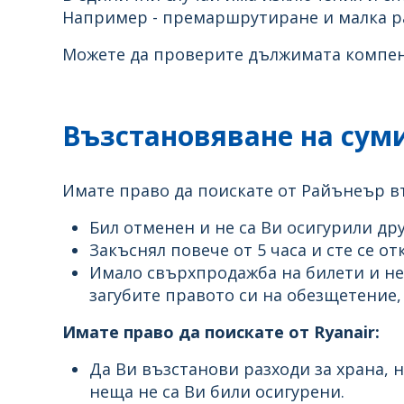
Например - премаршрутиране и малка ра
Можете да проверите дължимата компенс
Възстановяване на суми
Имате право да поискате от Райънеър въ
Бил отменен и не са Ви осигурили дру
Закъснял повече от 5 часа и сте се от
Имало свърхпродажба на билети и не 
загубите правото си на обезщетение, 
Имате право да поискате от Ryanair:
Да Ви възстанови разходи за храна, 
неща не са Ви били осигурени.