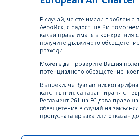
В случай, че сте имали проблем с п
АероИск, с радост ще Ви помогне
какви права имате в конкретния с
получите дължимото обезщетение
разходи.
Можете да проверите Вашия полет
потенциалното обезщетение, коет
Въпреки, че Ryanair нискотарифн
като пътник са гарантирани от ев
Регламент 261 на ЕС дава право н
обезщетение в случай на закъснял
пропусната връзка или отказан до