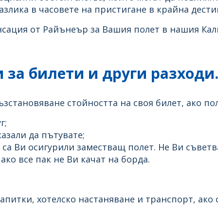
злика в часовете на пристигане в крайна дести
ация от Райънеър за Вашия полет в нашия Калк
 за билети и други разходи
зстановяване стойността на своя билет, ако пол
г;
казали да пътувате;
са Ви осигурили заместващ полет. Не Ви съветв
ако все пак не Ви качат на борда.
напитки, хотелско настаняване и транспорт, ак