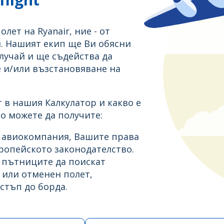
олет на Ryanair, ние - от
м. Нашият екип ще Ви обясни
лучай и ще съдейства да
 и/или възстановяване на
 в нашия Калкулатор и какво е
о можете да получите:
а авиокомпания, Вашите права
ропейското законодателство.
а пътниците да поискат
 или отменен полет,
стъп до борда.