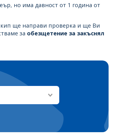
ър, но има давност от 1 година от
 екип ще направи проверка и ще Ви
стваме за
обезщетение за закъснял