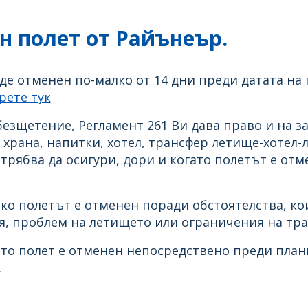
н полет от Райънеър.
ъде отменен по-малко от 14 дни преди датата на
рете тук
безщетение, Регламент 261 Ви дава право и на 
– храна, напитки, хотел, трансфер летище-хотел
трябва да осигури, дори и когато полетът е от
ако полетът е отменен поради обстоятелства, ко
, проблем на летището или ограничения на тр
то полет е отменен непосредствено преди план
.