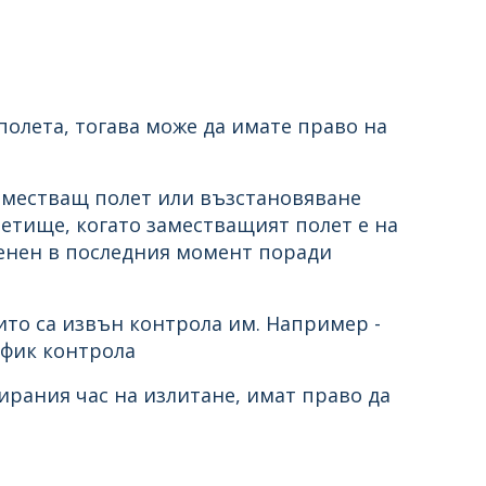
 полета, тогава може да имате право на
заместващ полет или възстановяване
-летище, когато заместващият полет е на
менен в последния момент поради
ито са извън контрола им. Например -
афик контрола
ирания час на излитане, имат право да