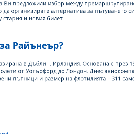
 са Ви предложили избор между премаршрутиран
о да организирате алтернатива за пътуването с
 стария и новия билет.
 за Райънеър?
азирана в Дъблин, Ирландия. Основана е през 19
полети от Уотърфорд до Лондон. Днес авиокомп
ени пътници и размер на флотилията – 311 само