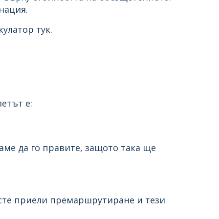
нация.
улатор тук.
.
етът е:
аме да го правите, защото така ще
о сте приели премаршрутиране и тези