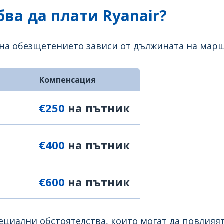
ва да плати Ryanair?
 на обезщетението зависи от дължината на марш
Компенсация
€250
на пътник
€400
на пътник
€600
на пътник
циални обстоятелства, които могат да повлияя