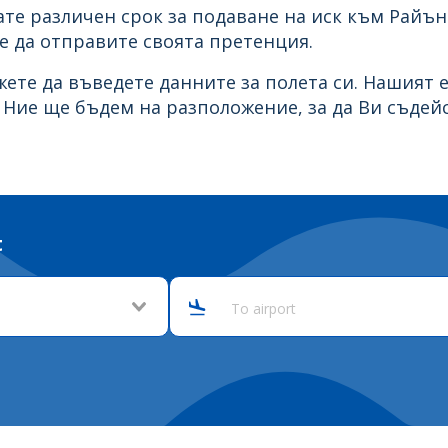
те различен срок за подаване на иск към Райъне
те да отправите своята претенция.
жете да въведете данните за полета си. Нашият
Ние ще бъдем на разположение, за да Ви съдей
t
To airport