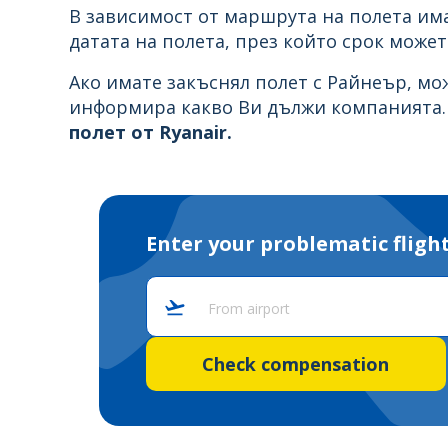
В зависимост от маршрута на полета има
датата на полета, през който срок може
Ако имате закъснял полет с Райнеър, мо
информира какво Ви дължи компанията. 
полет от Ryanair.
Enter your problematic fligh
From airport
Check compensation