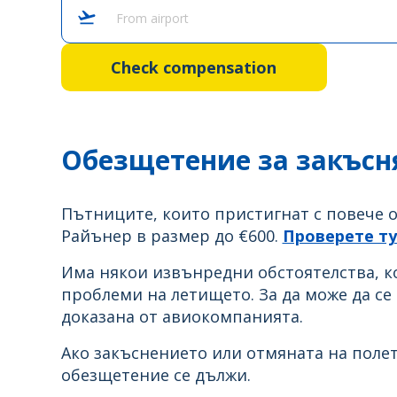
From airport
Check compensation
Обезщетение за закъсня
Пътниците, които пристигнат с повече о
Райънер в размер до €600.
Проверете ту
Има някои извънредни обстоятелства, к
проблеми на летището. За да може да се
доказана от авиокомпанията.
Ако закъснението или отмяната на полет
обезщетение се дължи.