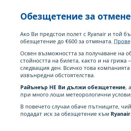
Обезщетение за отмене
Ако Ви предстои полет с Ryanair и той б
обезщетение до €600 за отмяната.
Прове
Освен възможността за получаване на о
стойността на билета, както и на грижа 
следващия ден. Всичко това компанията 
извънредни обстоятелства.
Райънеър НЕ Ви дължи обезщетение
, 
при много лоши метеорологични условия
В повечето случаи обаче пътниците, чий
подадат иск за обезщетение към
Ryanair