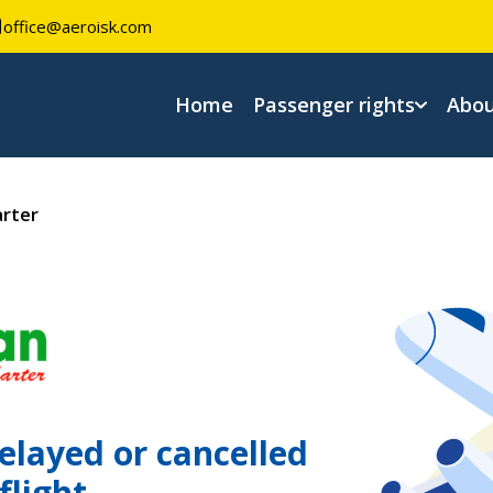
office@aeroisk.com
Home
Passenger rights
Abou
arter
elayed or cancelled
flight