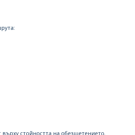
рута:
т върху стойността на обезщетението.