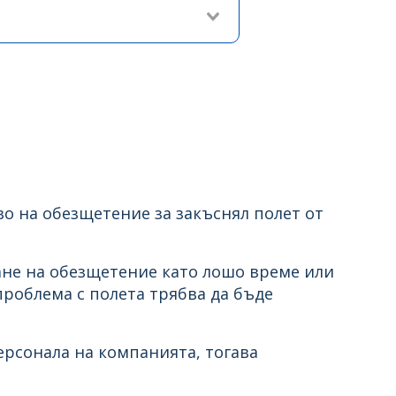
во на обезщетение за закъснял полет от
не на обезщетение като лошо време или
проблема с полета трябва да бъде
ерсонала на компанията, тогава