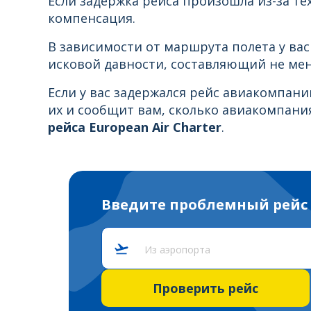
Если задержка рейса произошла из-за тех
компенсация.
В зависимости от маршрута полета у вас
исковой давности, составляющий не мене
Если у вас задержался рейс авиакомпани
их и сообщит вам, сколько авиакомпани
рейса European Air Charter
.
Введите проблемный рейс
Из аэропорта
Проверить рейс