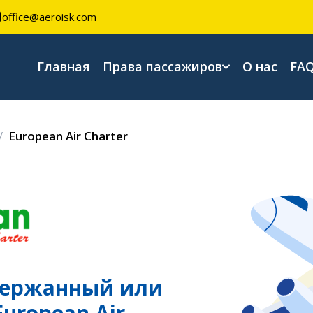
office@aeroisk.com
Главная
Права пассажиров
О нас
FA
European Air Charter
держанный или
uropean Air