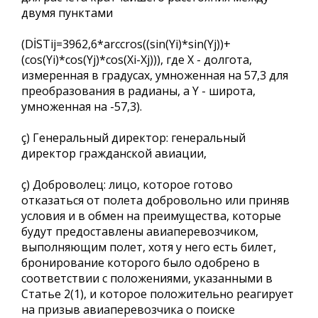
двумя пунктами
(DİSTij=3962,6*arccros((sin(Yi)*sin(Yj))+
(cos(Yi)*cos(Yj)*cos(Xi-Xj))), где X - долгота,
измеренная в градусах, умноженная на 57,3 для
преобразования в радианы, а Y - широта,
умноженная на -57,3).
ç) Генеральный директор: генеральный
директор гражданской авиации,
ç) Доброволец: лицо, которое готово
отказаться от полета добровольно или приняв
условия и в обмен на преимущества, которые
будут предоставлены авиаперевозчиком,
выполняющим полет, хотя у него есть билет,
бронирование которого было одобрено в
соответствии с положениями, указанными в
Статье 2(1), и которое положительно реагирует
на призыв авиаперевозчика о поиске