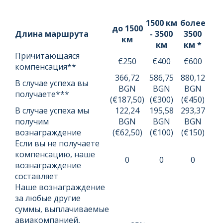
1500 км
более
до 1500
Длина маршрута
- 3500
3500
км
км
км *
Причитающаяся
€250
€400
€600
компенсация**
366,72
586,75
880,12
В случае успеха вы
BGN
BGN
BGN
получаете***
(€187,50)
(€300)
(€450)
В случае успеха мы
122,24
195,58
293,37
получим
BGN
BGN
BGN
вознаграждение
(€62,50)
(€100)
(€150)
Если вы не получаете
компенсацию, наше
0
0
0
вознаграждение
составляет
Наше вознаграждение
за любые другие
суммы, выплачиваемые
авиакомпанией,