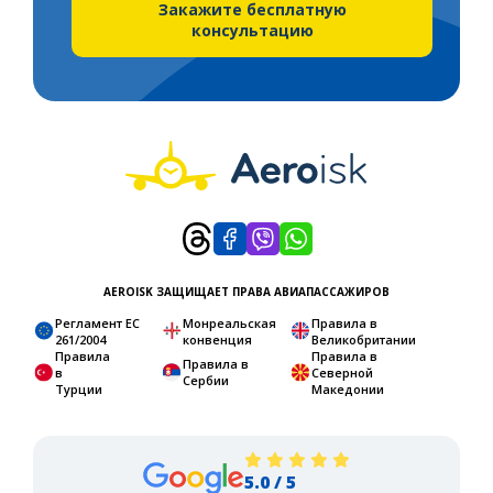
Закажите бесплатную
консультацию
AEROISK ЗАЩИЩАЕТ ПРАВА АВИАПАССАЖИРОВ
Регламент ЕС
Монреальская
Правила в
261/2004
конвенция
Великобритании
Правила
Правила в
Правила в
в
Северной
Сербии
Турции
Македонии
5.0 / 5