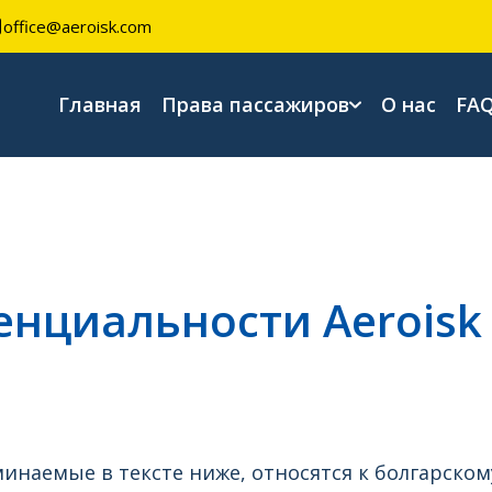
office@aeroisk.com
Главная
Права пассажиров
О нас
FA
нциальности Aeroisk
минаемые в тексте ниже, относятся к болгарско