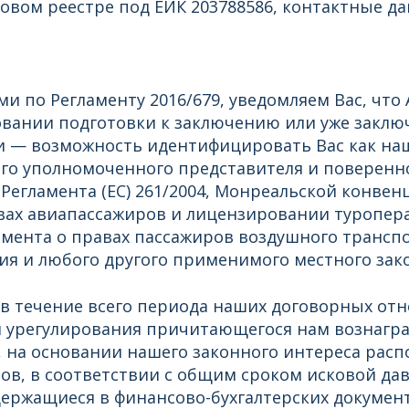
овом реестре под ЕИК 203788586, контактные да
и по Регламенту 2016/679, уведомляем Вас, что
вании подготовки к заключению или уже заключ
 — возможность идентифицировать Вас как наше
го уполномоченного представителя и поверенно
гламента (ЕС) 261/2004, Монреальской конвенци
вах авиапассажиров и лицензировании туропера
гламента о правах пассажиров воздушного трансп
я и любого другого применимого местного зако
 течение всего периода наших договорных отно
урегулирования причитающегося нам вознаграж
, на основании нашего законного интереса расп
в, в соответствии с общим сроком исковой давн
держащиеся в финансово-бухгалтерских документа