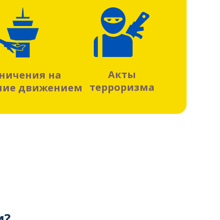
Акты
ничения на
терроризма
ние движением
и?