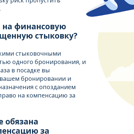
ьку риск пропустить
.
о на финансовую
ущенную стыковку?
ькими стыковочными
стью одного бронирования, и
аза в посадке вы
 вашем бронировании и
назначения с опозданием
 право на компенсацию за
е обязана
пенсацию за