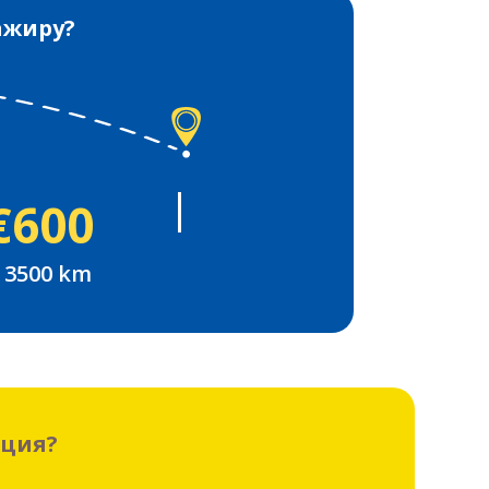
ажиру?
€600
 3500 km
ация?