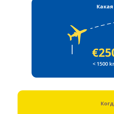
Какая
€25
< 1500 
Когд