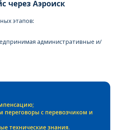
с через Аэроиск
ных этапов:
редпринимая административные и/
омпенсацию;
м переговоры с перевозчиком и
е технические знания.