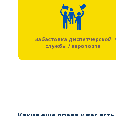
Забастовка диспетчерской
службы / аэропорта
Какие еще права у вас ест