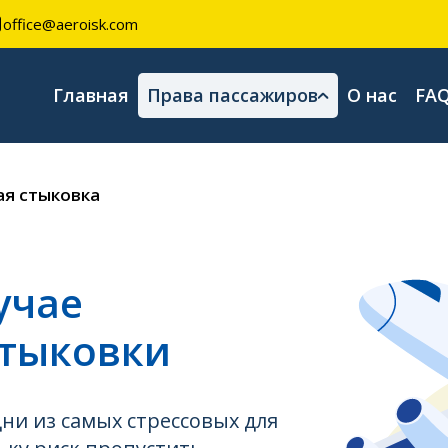
office@aeroisk.com
Главная
Права пассажиров
О нас
FA
я стыковка
учае
тыковки
дни из самых стрессовых для