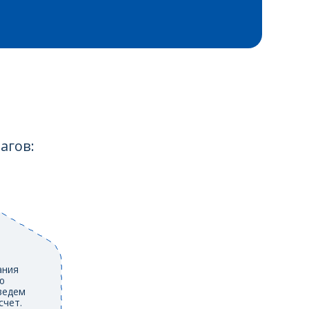
агов:
ания
ю
ведем
счет.