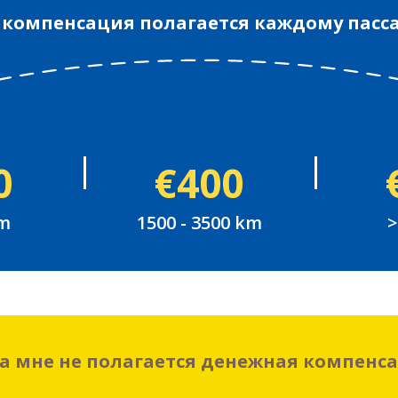
 компенсация полагается каждому пасс
0
€400
km
1500 - 3500 km
>
а мне не полагается денежная компенс