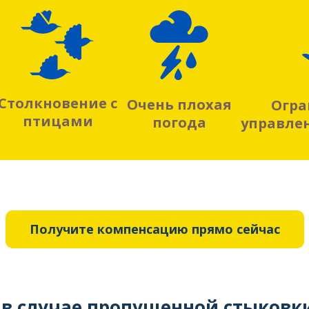
Столкновение с
Очень плохая
Огра
птицами
погода
управле
Получите компенсацию прямо сейчас
ь в случае пропущенной стыковк