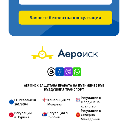
States
+1
Заявете безплатна консултация
АЕРОИСК ЗАЩИТАВА ПРАВАТА НА ПЪТНИЦИТЕ ВЪВ
ВЪЗДУШНИЯ ТРАНСПОРТ
Регулации в
ЕС Регламент
Конвенция от
Обединено
261/2004
Монреал
кралство
Регулации в
Регулации
Регулации в
Северна
в Турция
Сърбия
Македония