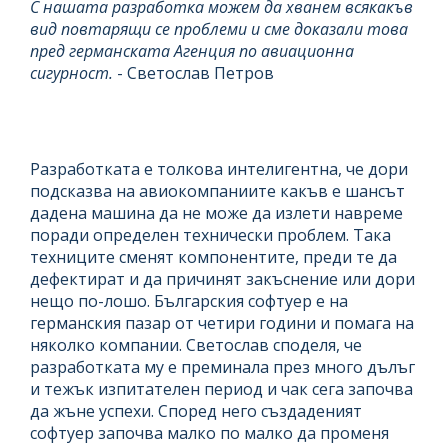
С нашата разработка можем да хванем всякакъв
вид повтарящи се проблеми и сме доказали това
пред германската Агенция по авиационна
сигурност.
- Светослав Петров
Разработката е толкова интелигентна, че дори
подсказва на авиокомпаниите какъв е шансът
дадена машина да не може да излети навреме
поради определен технически проблем. Така
техниците сменят компонентите, преди те да
дефектират и да причинят закъснение или дори
нещо по-лошо. Българския софтуер е на
германския пазар от четири години и помага на
няколко компании. Светослав споделя, че
разработката му е преминала през много дълъг
и тежък изпитателен период и чак сега започва
да жъне успехи. Според него създаденият
софтуер започва малко по малко да променя