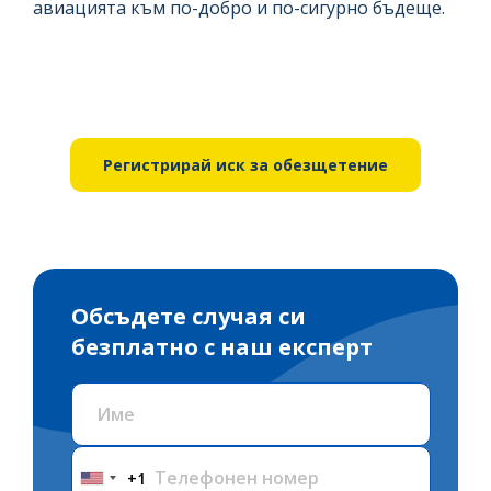
авиацията към по-добро и по-сигурно бъдеще.
Регистрирай иск за обезщетение
Обсъдете случая си
безплатно с наш експерт
+1
United