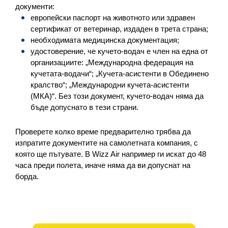
документи:
европейски паспорт на животното или здравен 
сертификат от ветеринар, издаден в трета страна;
необходимата медицинска документация;
удостоверение, че кучето-водач е член на една от 
организациите: „Международна федерация на 
кучетата-водачи“; „Кучета-асистенти в Обединено 
кралство“; „Международни кучета-асистенти 
(МКА)“. Без този документ, кучето-водач няма да 
бъде допуснато в тези страни.
Проверете колко време предварително трябва да 
изпратите документите на самолетната компания, с 
която ще пътувате. В Wizz Air например ги искат до 48 
часа преди полета, иначе няма да ви допуснат на 
борда.