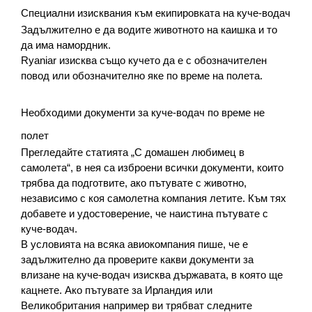
Специални изисквания към екипировката на куче-водач
Задължително е да водите животното на каишка и то 
да има намордник.
Ryaniar изисква също кучето да е с обозначителен 
повод или обозначително яке по време на полета.
Необходими документи за куче-водач по време не 
полет
Прегледайте статията „С домашен любимец в 
самолета“, в нея са изброени всички документи, които 
трябва да подготвите, ако пътувате с животно, 
независимо с коя самолетна компания летите. Към тях 
добавете и удостоверение, че наистина пътувате с 
куче-водач.
В условията на всяка авиокомпания пише, че е 
задължително да проверите какви документи за 
влизане на куче-водач изисква държавата, в която ще 
кацнете. Ако пътувате за Ирландия или 
Великобритания например ви трябват следните 