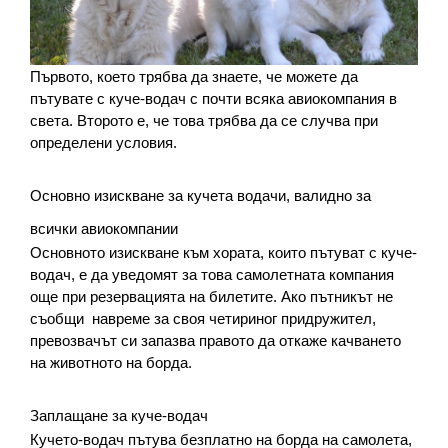
Първото, което трябва да знаете, че можете да 
пътувате с куче-водач с почти всяка авиокомпания в 
света. Второто е, че това трябва да се случва при 
определени условия.
Основно изискване за кучета водачи, валидно за 
всички авиокомпании
Основното изискване към хората, които пътуват с куче-
водач, е да уведомят за това самолетната компания 
още при резервацията на билетите. Ако пътникът не 
съобщи  навреме за своя четириног придружител, 
превозвачът си запазва правото да откаже качването 
на животното на борда.
Заплащане за куче-водач
Кучето-водач пътува безплатно на борда на самолета, 