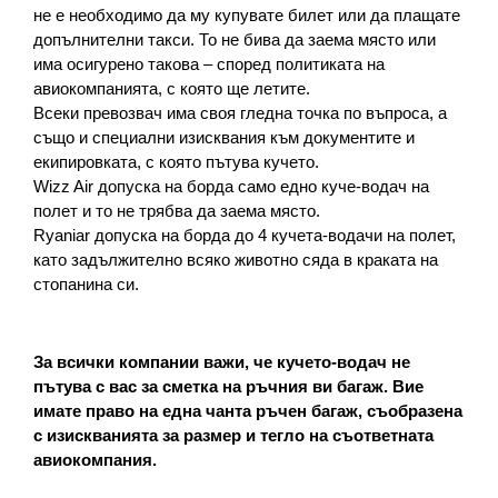
не е необходимо да му купувате билет или да плащате 
допълнителни такси. То не бива да заема място или 
има осигурено такова – според политиката на 
авиокомпанията, с която ще летите.
Всеки превозвач има своя гледна точка по въпроса, а 
също и специални изисквания към документите и 
екипировката, с която пътува кучето.
Wizz Air допуска на борда само едно куче-водач на 
полет и то не трябва да заема място.
Ryaniar допуска на борда до 4 кучета-водачи на полет, 
като задължително всяко животно сяда в краката на 
стопанина си.
За всички компании важи, че кучето-водач не 
пътува с вас за сметка на ръчния ви багаж. Вие 
имате право на една чанта ръчен багаж, съобразена 
с изискванията за размер и тегло на съответната 
авиокомпания.