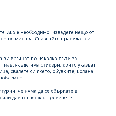
те. Ако е необходимо, извадете нещо от
ено не минава. Спазвайте правилата и
а ви връщат по няколко пъти за
, навсякъде има стикери, които указват
ца, свалете си якето, обувките, колана
проблемно.
игурни, че няма да се объркате в
 или дават грешка. Проверете