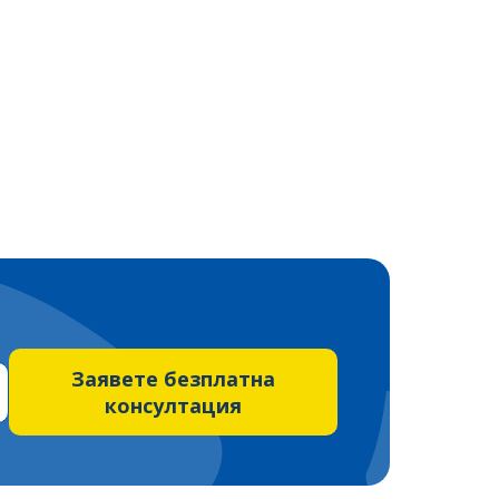
Заявете безплатна
консултация