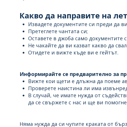
Какво да направите на л
Извадете документите си преди да ви
Претеглете чантата си;
Оставете в джоба само документите с
Не чакайте да ви казват какво да сва
Отидете и вижте къде ви е гейтът.
Информирайте се предварително за пр
Вижте кои щети е длъжна да поеме а
Проверете наистина ли има извънред
В случай, че имате нужда от съдейств
да се свържете с нас и ще ви помогн
Няма нужда да си чупите краката от бърз