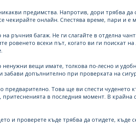
икакви предимства. Напротив, дори трябва да си
е чекирайте онлайн. Спестява време, пари и е 
на ръчния багаж. Не ги слагайте в отделна чант
те ровенето всеки път, когато ви ги поискат на 
.
о ненужни вещи имате, толкова по-лесно и удоб
и забави допълнително при проверката на сигур
о предварително. Това ще ви спести чуденето к
, притесненията в последния момент. В крайна с
ето и проверете къде трябва да отидете, къде с