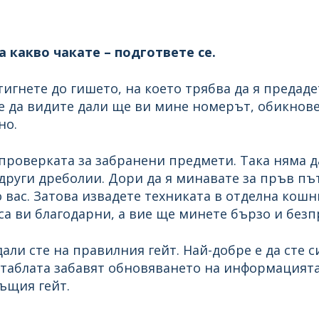
а какво чакате – подгответе се.
игнете до гишето, на което трябва да я предаде
те да видите дали ще ви мине номерът, обикнов
но.
проверката за забранени предмети. Така няма д
други дреболии. Дори да я минавате за пръв път
о вас. Затова извадете техниката в отделна кошни
а ви благодарни, а вие ще минете бързо и без
ли сте на правилния гейт. Най-добре е да сте с
 таблата забавят обновяването на информацията
ъщия гейт.