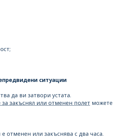
ост;
непредвидени ситуации
ва да ви затвори устата.
 за закъснял или отменен полет
можете
 е отменен или закъснява с два часа.