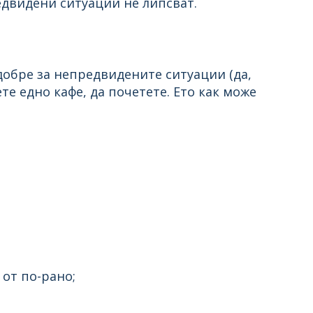
редвидени ситуации не липсват.
добре за непредвидените ситуации (да,
те едно кафе, да почетете. Ето как може
от по-рано;