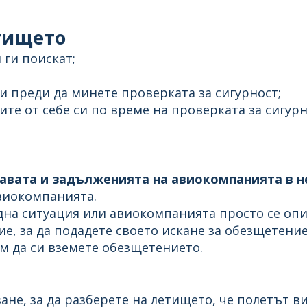
етището
 ги поискат;
и преди да минете проверката за сигурност;
лите от себе си по време на проверката за сигурн
авата и задълженията на авиокомпанията в 
виокомпанията.
на ситуация или авиокомпанията просто се опит
ие, за да подадете своето
искане за обезщетение
ем да си вземете обезщетението.
ане, за да разберете на летището, че полетът ви