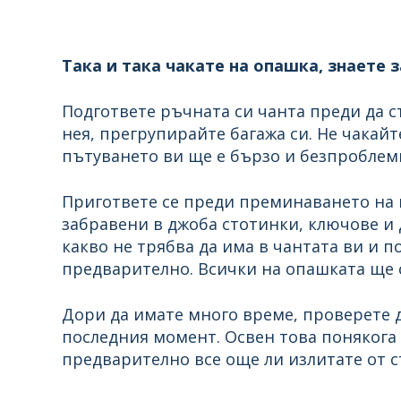
Така и така чакате на опашка, знаете з
Подгответе ръчната си чанта преди да ст
нея, прегрупирайте багажа си. Не чакай
пътуването ви ще е бързо и безпроблем
Пригответе се преди преминаването на 
забравени в джоба стотинки, ключове и 
какво не трябва да има в чантата ви и п
предварително. Всички на опашката ще с
Дори да имате много време, проверете да
последния момент. Освен това понякога
предварително все още ли излитате от с