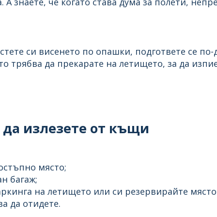
. А знаете, че когато става дума за полети, неп
стете си висенето по опашки, подгответе се по-
о трябва да прекарате на летището, за да изпие
 да излезете от къщи
остъпно място;
н багаж;
ркинга на летището или си резервирайте място 
а да отидете.