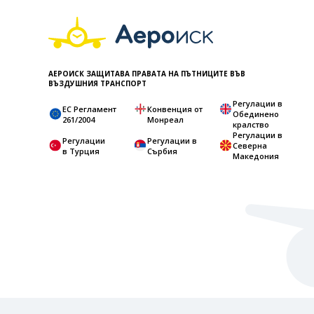
АЕРОИСК ЗАЩИТАВА ПРАВАТА НА ПЪТНИЦИТЕ ВЪВ
ВЪЗДУШНИЯ ТРАНСПОРТ
Регулации в
ЕС Регламент
Конвенция от
Обединено
261/2004
Монреал
кралство
Регулации в
Регулации
Регулации в
Северна
в Турция
Сърбия
Македония