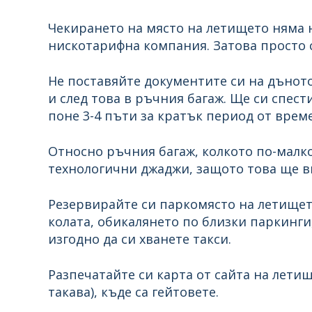
Чекирането на място на летището няма н
нискотарифна компания. Затова просто с
Не поставяйте документите си на дъното 
и след това в ръчния багаж. Ще си спести
поне 3-4 пъти за кратък период от време
Относно ръчния багаж, колкото по-малк
технологични джаджи, защото това ще в
Резервирайте си паркомясто на летищет
колата, обикалянето по близки паркинги
изгодно да си хванете такси.
Разпечатайте си карта от сайта на летищ
такава), къде са гейтовете.