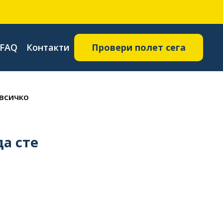
FAQ
Контакти
Провери полет сега
 всичко
да сте