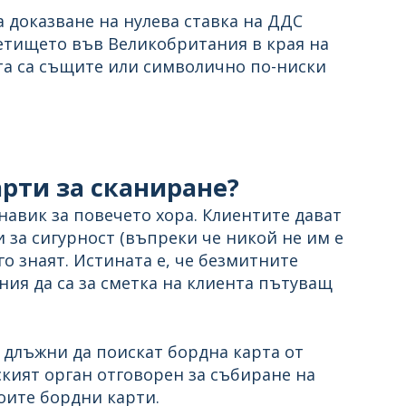
 доказване на нулева ставка на ДДС
летището във Великобритания в края на
нта са същите или символично по-ниски
арти за сканиране?
 навик за повечето хора. Клиентите дават
 за сигурност (въпреки че никой не им е
 го знаят. Истината е, че безмитните
ия да са за сметка на клиента пътуващ
 длъжни да поискат бордна карта от
ският орган отговорен за събиране на
оите бордни карти.