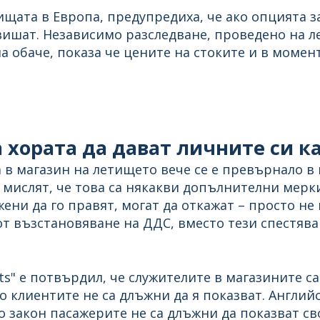
щата в Европа, предупредиха, че ако опцията за
овишат. Независимо разследване, проведено на 
на обаче, показа че цените на стоките и в моме
 хората да дават личните си к
а в магазин на летището вече се е превърнало в
 мислят, че това са някакви допълнителни мерки
лжени да го правят, могат да откажат – просто не
 възстановяване на ДДС, вместо тези спестяван
s" е потвърдил, че служителите в магазините са
о клиентите не са длъжни да я показват. Англий
 закон пасажерите не са длъжни да показват св