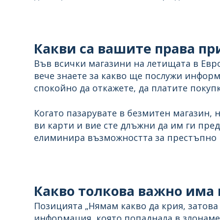
Какви са вашите права пр
Във всички магазини на летищата в Евро
вече знаете за какво ще послужи информ
спокойно да откажете, да платите покупк
Когато пазарувате в безмитен магазин, 
ви карти и вие сте длъжни да им ги пред
елиминира възможността за престъпно и
Какво толкова важно има в
Позицията „Нямам какво да крия, затова 
информация, която попаднала в злонамер