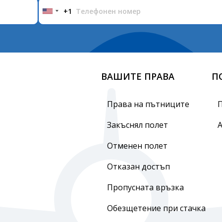
+1
United
States
+1
ВАШИТЕ ПРАВА
П
Права на пътниците
Закъснял полет
Отменен полет
Отказан достъп
Пропусната връзка
Обезщетение при стачка