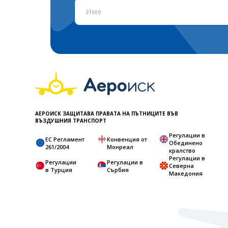
АЕРОИСК ЗАЩИТАВА ПРАВАТА НА ПЪТНИЦИТЕ ВЪВ
ВЪЗДУШНИЯ ТРАНСПОРТ
Регулации в
ЕС Регламент
Конвенция от
Обединено
261/2004
Монреал
кралство
Регулации в
Регулации
Регулации в
Северна
в Турция
Сърбия
Македония