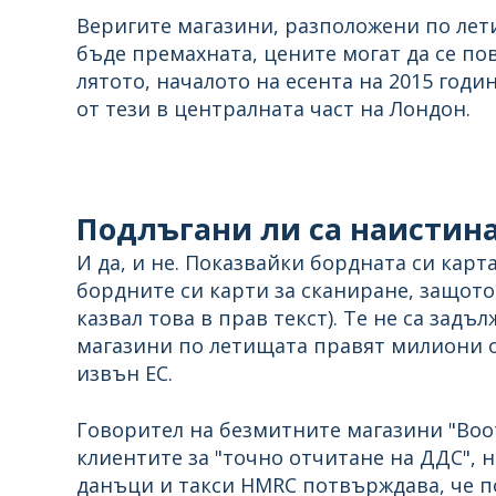
Веригите магазини, разположени по лети
бъде премахната, цените могат да се п
лятото, началото на есента на 2015 годи
от тези в централната част на Лондон.
Подлъгани ли са наистина
И да, и не. Показвайки бордната си карт
бордните си карти за сканиране, защото
казвал това в прав текст). Те не са задъ
магазини по летищата правят милиони от
извън ЕС.
Говорител на безмитните магазини "Boot
клиентите за "точно отчитане на ДДС", н
данъци и такси HMRC потвърждава, че по