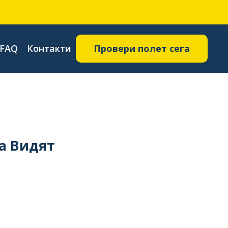
FAQ
Контакти
Провери полет сега
а Видят