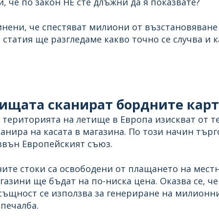
и, че по закон НЕ сте длъжни да я показвате?
нени, че спестяват милиони от възстановяване 
статия ще разгледаме какво точно се случва и к
тищата сканират бордните карт
 територията на летище в Европа изискват от т
канира на касата в магазина. По този начин тър
звън Европейският съюз.
ните стоки са освободени от плащането на мест
газини ще бъдат на по-ниска цена. Оказва се, че
всъщност се използва за генериране на милионн
 печалба.