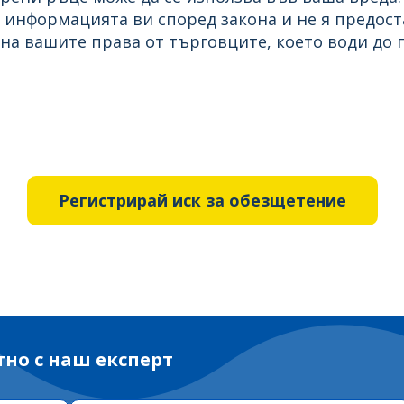
 информацията ви според закона и не я предоста
на вашите права от търговците, което води до 
Регистрирай иск за обезщетение
тно с наш експерт