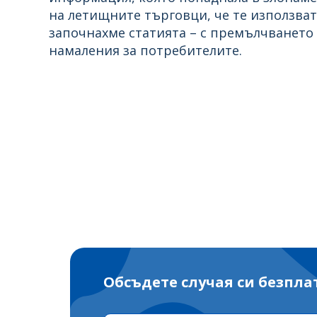
на летищните търговци, че те използват
започнахме статията – с премълчването 
намаления за потребителите.
Обсъдете случая си безпла