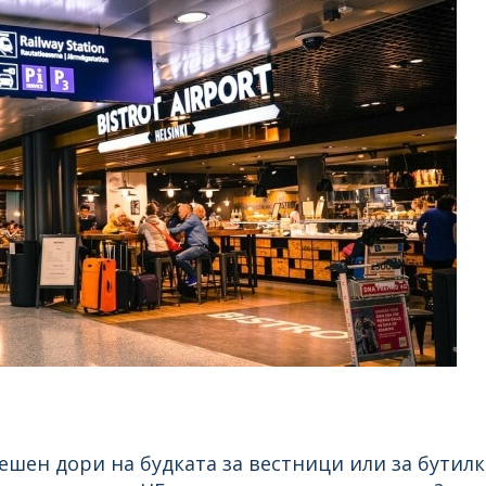
нешен дори на будката за вестници или за бутил