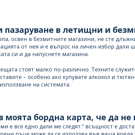
и пазаруване в летищни и без
па, освен в безмитните магазини, не сте длъжни
ацията от нея и е въпрос на личен избор дали щ
ата си и да напуснете магазина.
нещата стоят малко по-различно. Техните служи
ставите – особено ако купувате алкохол и тютюн
зползване на системата.
 моята бордна карта, че да не
ми е все едно дали ме следят.“ всъщност е дост
ени ръце може да се използва във ваша вреда. 