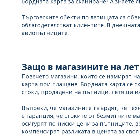
бордната карта за сканиране? А знаете л
Търговските обекти по летищата са обви
облагодетелстват клиентите. В днешната 
авиопътниците.
Защо в магазините на ле
Повечето магазини, които се намират на
карта при плащане. Бордната карта се с
стоки, продадени на пътници, летящи и
Въпреки, че магазините твърдят, че тех
е гаранция, че стоките от безмитните ма
осигурят по-ниски цени за пътниците, 
компенсират разликата в цената за своя