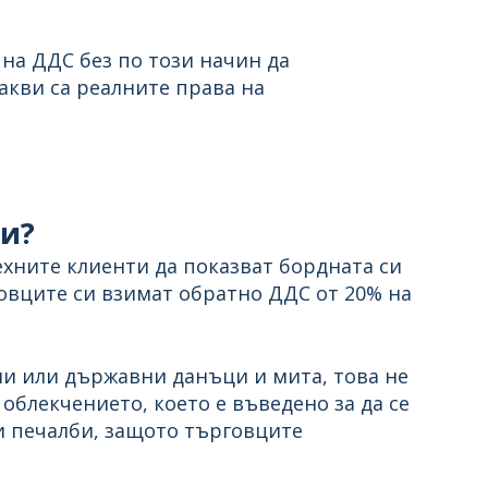
на ДДС без по този начин да
акви са реалните права на
и?
ехните клиенти да показват бордната си
говците си взимат обратно ДДС от 20% на
ни или държавни данъци и мита, това не
 облекчението, което е въведено за да се
и печалби, защото търговците