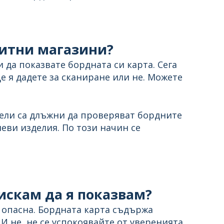
митни магазини?
 да показвате бордната си карта. Сега
е я дадете за сканиране или не. Можете
тели са длъжни да проверяват бордните
еви изделия. По този начин се
 искам да я показвам?
а опасна. Бордната карта съдържа
И не, не се успокоявайте от уверенията