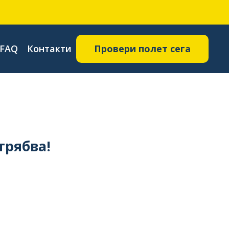
FAQ
Контакти
Провери полет сега
трябва!