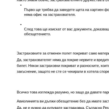
Както знаем обаче, застрахователните дружества в Бъ
Първо ще трябва да заведете щета на хартиен фор
няма офис на застрахователя.
След това ще изискат от вас документи, доказващ
обезщетението.
Застраховките за отменен полет покриват само матер
Да, застрахователят няма да покрие нервите и вредит
билет. Някои застраховки покриват и разноските, които
закъснение, защото не сте се чекирали в хотела спор
Всичко това изглежда разумно, но защо да давате пари
Авиолинията ви дължи обезщетение без да имате зас
Да, не е нужно да купувате застраховка. Съгласно Ре