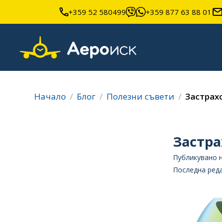
+359 52 580499
+359 877 63 88 01
Начало
Блог
Полезни съвети
Застрахо
Застра
Публикувано н
Последна реда