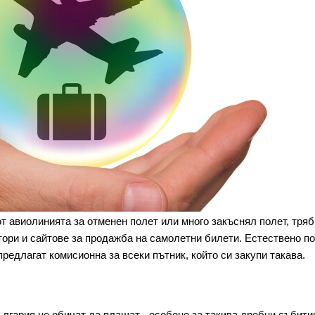
от авиолинията за отменен полет или много закъснял полет, тря
тори и сайтове за продажба на самолетни билети. Естествено по
редлагат комисионна за всеки пътник, който си закупи такава.