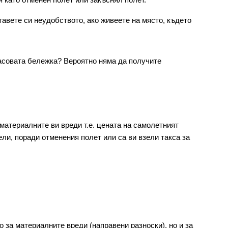
 като отменен полет или закъснял полет.
вете си неудобството, ако живеете на място, където 
асовата бележка? Вероятно няма да получите 
атериалните ви вреди т.е. цената на самолетният 
ели, поради отменения полет или са ви взели такса за 
за материалните вреди (направени разноски), но и за 