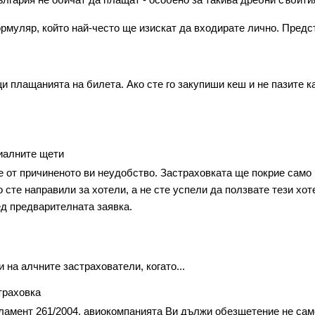
лгария не обичат да плащат - особено за такива дребни събития
муляр, който най-често ще изискат да входирате лично. Предста
и плащанията на билета. Ако сте го закупиши кеш и не пазите к
иалните щети
е от причиненото ви неудобство. Застраховката ще покрие само м
 сте направили за хотели, а не сте успели да ползвате тези хот
ед предварителната заявка.
 на алчните застрахователи, когато...
траховка
гламент 261/2004, авиокомпанията Ви дължи обезщетение не само 