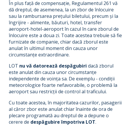
În plus față de compensație, Regulamentul 261 vă
dă dreptul, de asemenea, la un zbor de înlocuire
sau la rambursarea prețului biletului, precum și la
îngrijire - alimente, băuturi, hotel, transfer
aeroport-hotel-aeroport în cazul în care zborul de
înlocuire este a doua zi. Toate acestea trebuie să fie
furnizate de companie, chiar dacă zborul este
anulat în ultimul moment din cauza unor
circumstanțe extraordinare.
LOT
nu vă datorează despăgubiri
dacă zborul
este anulat din cauza unor circumstanțe
independente de voința sa. De exemplu - condiții
meteorologice foarte nefavorabile, o problemă la
aeroport sau restricții de control al traficului.
Cu toate acestea, în majoritatea cazurilor, pasagerii
al căror zbor este anulat chiar înainte de ora de
plecare programată au dreptul de a depune o
cerere de
despăgubire împotriva LOT
.