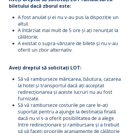
biletului dacă zborul este:
A fost anulat și ei nu v-au pus la dispoziție un
altul;
A întârziat mai mult de 5 ore și ați renunțat la
călătorie;
A existat o supra-vânzare de bilete și nu v-au
oferit un zbor alternativ.
Aveți dreptul să solicitați LOT:
Să vă ramburseze mâncarea, băutura, cazarea
la hotel și transportul dacă ați acceptat
redirecționarea și aceste lucruri nu au fost
furnizate.
Să vă ramburseze costurile pe care le-ați
suportat pentru a ajunge la destinația finală
dacă nu vi s-a oferit posibilitatea de a alege
între redirecționare și rambursare și a trebuit
să vă faceți propriile aranjamente de călătorie