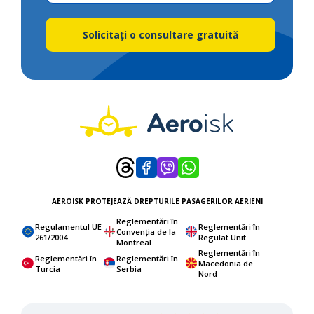
Solicitați o consultare gratuită
AEROISK PROTEJEAZĂ DREPTURILE PASAGERILOR AERIENI
Reglementări în
Regulamentul UE
Reglementări în
Convenția de la
261/2004
Regulat Unit
Montreal
Reglementări în
Reglementări în
Reglementări în
Macedonia de
Turcia
Serbia
Nord