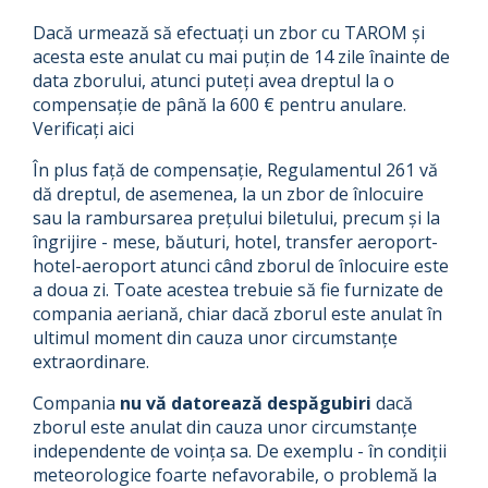
Dacă urmează să efectuați un zbor cu TAROM și
acesta este anulat cu mai puțin de 14 zile înainte de
data zborului, atunci puteți avea dreptul la o
compensație de până la 600 € pentru anulare.
Verificați aici
În plus față de compensație, Regulamentul 261 vă
dă dreptul, de asemenea, la un zbor de înlocuire
sau la rambursarea prețului biletului, precum și la
îngrijire - mese, băuturi, hotel, transfer aeroport-
hotel-aeroport atunci când zborul de înlocuire este
a doua zi. Toate acestea trebuie să fie furnizate de
compania aeriană, chiar dacă zborul este anulat în
ultimul moment din cauza unor circumstanțe
extraordinare.
Compania
nu vă datorează despăgubiri
dacă
zborul este anulat din cauza unor circumstanțe
independente de voința sa. De exemplu - în condiții
meteorologice foarte nefavorabile, o problemă la