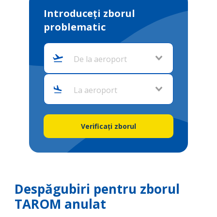
Introduceți zborul
problematic
De la aeroport
La aeroport
Verificați zborul
Despăgubiri pentru zborul
TAROM anulat