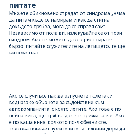
питате
Мъжете обикновено страдат от синдрома „няма
да питам къде се намирам и как да стигна
докъдето трябва, мога да се справя сам“.
Независимо от пола ви, излекувайте се от този
синдром. Ако не можете да се ориентирате
бързо, питайте служителите на летището, те ще
ви помогнат.
Ако се случи все пак да изпуснете полета си,
веднага се обърнете за съдействие към
авиокомпанията, с която летите. Ако това е по
нейна вина, ще трябва да се погрижи за вас. Ако
е по ваша вина, колкото по-любезни сте,
толкова повече служителите са склонни дори да