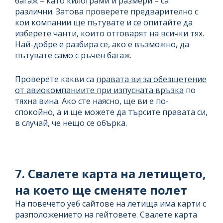
багаж – като килограми и размери – са
различни. Затова проверете предварително с
кои компании ще пътувате и се опитайте да
изберете чанти, които отговарят на всички тях.
Най-добре е разбира се, ако е възможно, да
пътувате само с ръчен багаж.
Проверете какви са
правата ви за обезщетение
от авиокомпаниите при изпуснатa връзка
по
тяхна вина. Ако сте наясно, ще ви е по-
спокойно, а и ще можете да търсите правата си,
в случай, че нещо се обърка.
7. Свалете карта на летището,
на което ще сменяте полет
На повечето уеб сайтове на летища има карти с
разположението на гейтовете. Свалете карта