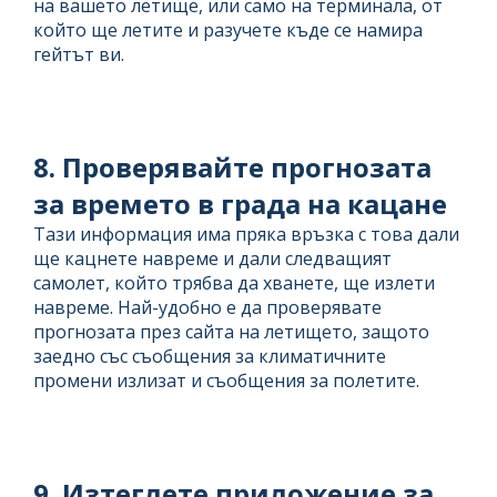
на вашето летище, или само на терминала, от
който ще летите и разучете къде се намира
гейтът ви.
8. Проверявайте прогнозата
за времето в града на кацане
Тази информация има пряка връзка с това дали
ще кацнете навреме и дали следващият
самолет, който трябва да хванете, ще излети
навреме. Най-удобно е да проверявате
прогнозата през сайта на летището, защото
заедно със съобщения за климатичните
промени излизат и съобщения за полетите.
9. Изтеглете приложение за