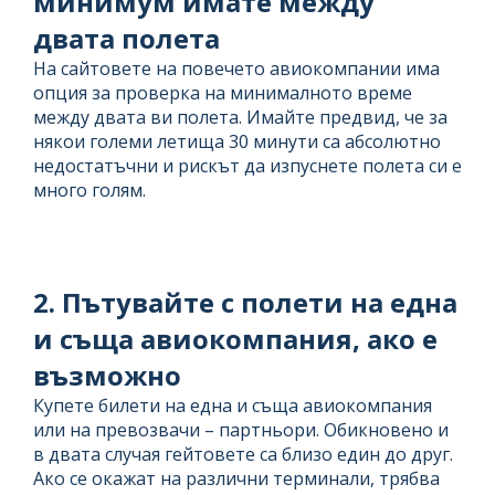
минимум имате между
двата полета
На сайтовете на повечето авиокомпании има
опция за проверка на минималното време
между двата ви полета. Имайте предвид, че за
някои големи летища 30 минути са абсолютно
недостатъчни и рискът да изпуснете полета си е
много голям.
2. Пътувайте с полети на една
и съща авиокомпания, ако е
възможно
Купете билети на една и съща авиокомпания
или на превозвачи – партньори. Обикновено и
в двата случая гейтовете са близо един до друг.
Ако се окажат на различни терминали, трябва