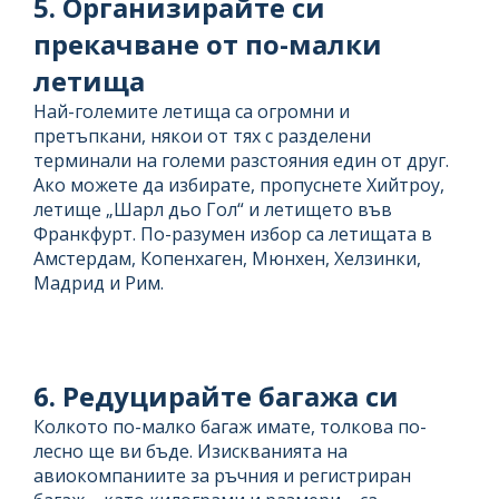
5. Организирайте си
прекачване от по-малки
летища
Най-големите летища са огромни и
претъпкани, някои от тях с разделени
терминали на големи разстояния един от друг.
Ако можете да избирате, пропуснете Хийтроу,
летище „Шарл дьо Гол“ и летището във
Франкфурт. По-разумен избор са летищата в
Амстердам, Копенхаген, Мюнхен, Хелзинки,
Мадрид и Рим.
6. Редуцирайте багажа си
Колкото по-малко багаж имате, толкова по-
лесно ще ви бъде. Изискванията на
авиокомпаниите за ръчния и регистриран