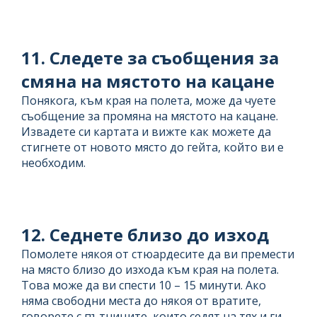
11. Следете за съобщения за
смяна на мястото на кацане
Понякога, към края на полета, може да чуете
съобщение за промяна на мястото на кацане.
Извадете си картата и вижте как можете да
стигнете от новото място до гейта, който ви е
необходим.
12. Седнете близо до изход
Помолете някоя от стюардесите да ви премести
на място близо до изхода към края на полета.
Това може да ви спести 10 – 15 минути. Ако
няма свободни места до някоя от вратите,
говорете с пътниците, които седят на тях и ги