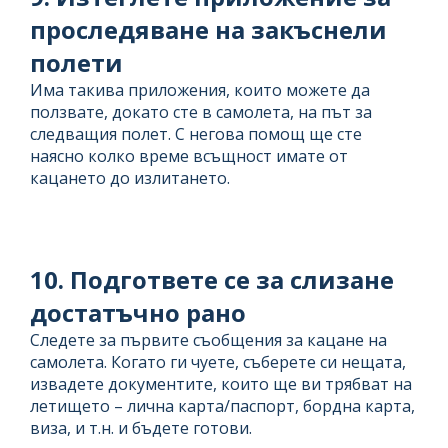
проследяване на закъснели
полети
Има такива приложения, които можете да
ползвате, докато сте в самолета, на път за
следващия полет. С негова помощ ще сте
наясно колко време всъщност имате от
кацането до излитането.
10. Подгответе се за слизане
достатъчно рано
Следете за първите съобщения за кацане на
самолета. Когато ги чуете, съберете си нещата,
извадете документите, които ще ви трябват на
летището – лична карта/паспорт, бордна карта,
виза, и т.н. и бъдете готови.