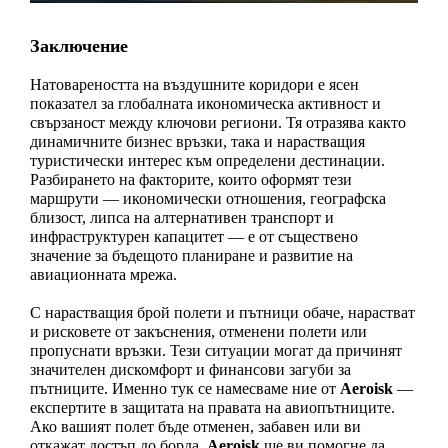
Заключение
Натовареността на въздушните коридори е ясен 
показател за глобалната икономическа активност и 
свързаност между ключови региони. Тя отразява както 
динамичните бизнес връзки, така и нарастващия 
туристически интерес към определени дестинации. 
Разбирането на факторите, които оформят тези 
маршрути — икономически отношения, географска 
близост, липса на алтернативен транспорт и 
инфраструктурен капацитет — е от съществено 
значение за бъдещото планиране и развитие на 
авиационната мрежа.
С нарастващия брой полети и пътници обаче, нарастват 
и рисковете от закъснения, отменени полети или 
пропуснати връзки. Тези ситуации могат да причинят 
значителен дискомфорт и финансови загуби за 
пътниците. Именно тук се намесваме ние от 
Aeroisk
 — 
експертите в защитата на правата на авиопътниците. 
Ако вашият полет бъде отменен, забавен или ви 
откажат достъп до борда, 
Aeroisk
 ще ви помогне да 