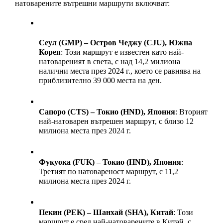
натоварените вътрешни маршрути включват:
Сеул (GMP) – Остров Чеджу (CJU), Южна 
Корея
: Този маршрут е известен като най-
натовареният в света, с над 14,2 милиона 
налични места през 2024 г., което се равнява на 
приблизително 39 000 места на ден. 
Сапоро (CTS) – Токио (HND), Япония
: Вторият 
най-натоварен вътрешен маршрут, с близо 12 
милиона места през 2024 г. 
Фукуока (FUK) – Токио (HND), Япония
: 
Третият по натовареност маршрут, с 11,2 
милиона места през 2024 г. 
Пекин (PEK) – Шанхай (SHA), Китай
: Този 
маршрут е сред най-натоварените в Китай, с 