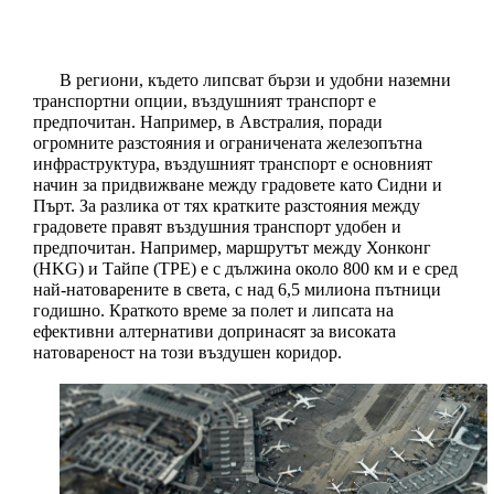
В региони, където липсват бързи и удобни наземни 
транспортни опции, въздушният транспорт е 
предпочитан. Например, в Австралия, поради 
огромните разстояния и ограничената железопътна 
инфраструктура, въздушният транспорт е основният 
начин за придвижване между градовете като Сидни и 
Пърт. За разлика от тях кратките разстояния между 
градовете правят въздушния транспорт удобен и 
предпочитан. Например, маршрутът между Хонконг 
(HKG) и Тайпе (TPE) е с дължина около 800 км и е сред 
най-натоварените в света, с над 6,5 милиона пътници 
годишно. Краткото време за полет и липсата на 
ефективни алтернативи допринасят за високата 
натовареност на този въздушен коридор. 