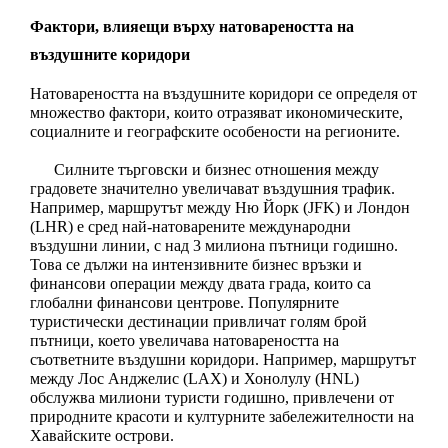
Фактори, влияещи върху натовареността на 
въздушните коридори
Натовареността на въздушните коридори се определя от 
множество фактори, които отразяват икономическите, 
социалните и географските особености на регионите. 
Силните търговски и бизнес отношения между 
градовете значително увеличават въздушния трафик. 
Например, маршрутът между Ню Йорк (JFK) и Лондон 
(LHR) е сред най-натоварените международни 
въздушни линии, с над 3 милиона пътници годишно. 
Това се дължи на интензивните бизнес връзки и 
финансови операции между двата града, които са 
глобални финансови центрове. Популярните 
туристически дестинации привличат голям брой 
пътници, което увеличава натовареността на 
съответните въздушни коридори. Например, маршрутът 
между Лос Анджелис (LAX) и Хонолулу (HNL) 
обслужва милиони туристи годишно, привлечени от 
природните красоти и културните забележителности на 
Хавайските острови. 