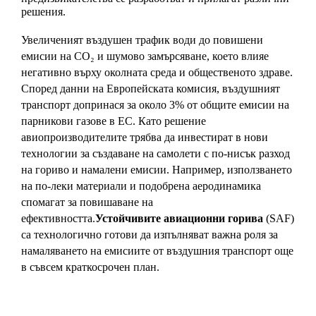
решения.
Увеличеният въздушен трафик води до повишени 
емисии на CO₂ и шумово замърсяване, което влияе 
негативно върху околната среда и общественото здраве. 
Според данни на Европейската комисия, въздушният 
транспорт допринася за около 3% от общите емисии на 
парникови газове в ЕС. Като решение 
авиопроизводителите трябва да инвестират в нови 
технологии за създаване на самолети с по-нисък разход 
на гориво и намалени емисии. Например, използването 
на по-леки материали и подобрена аеродинамика 
спомагат за повишаване на 
ефективността.
Устойчивите авиационни горива
 (SAF) 
са технологично готови да изпълняват важна роля за 
намаляването на емисиите от въздушния транспорт още 
в съвсем краткосрочен план. 