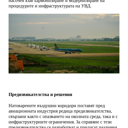
насочен към хармонизиране и модернизиране на 
процедурите и инфраструктурата на УВД. 
Предизвикателства и решения
Натоварените въздушни коридори поставят пред 
авиационната индустрия редица предизвикателства, 
свързани както с опазването на околната среда, така и с 
инфраструктурните ограничения. За справяне с тези 
предизвикателства се разработват и прилагат различни 