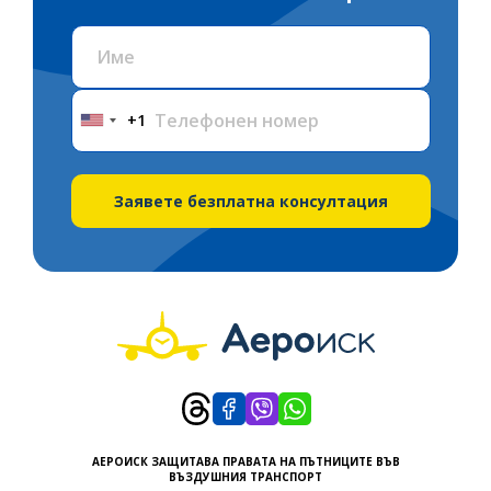
+1
United
States
+1
Заявете безплатна консултация
АЕРОИСК ЗАЩИТАВА ПРАВАТА НА ПЪТНИЦИТЕ ВЪВ
ВЪЗДУШНИЯ ТРАНСПОРТ