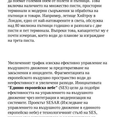
да поемат големия обем от полети и пътници. Това 
включва наличието на множество писти, просторни 
терминали и модерни съоръжения за обработка на 
пътници и товари. Например, летище Хийтроу в 
Лондон, едно от най-натоварените в света, обслужва 
над 80 милиона пътници годишно и разполага с две 
писти и пет терминала. Въпреки това, капацитетът му е 
почти изчерпан, което води до планове за изграждане 
на трета писта. 
Увеличеният трафик изисква ефективно управление на 
въздушното движение за предотвратяване на 
закъснения и инциденти. Фрагментацията на 
европейското въздушно пространство води до 
неефективност и увеличени разходи. Инициативата 
"
Единно европейско небе"
 (SES) цели да подобри 
ефективността на управлението на въздушното 
движение чрез интеграция и модернизация на 
системите. Проектът SESAR (Изследване на 
управлението на въздушното движение в единното 
европейско небе) е технологичният стълб на SES, 