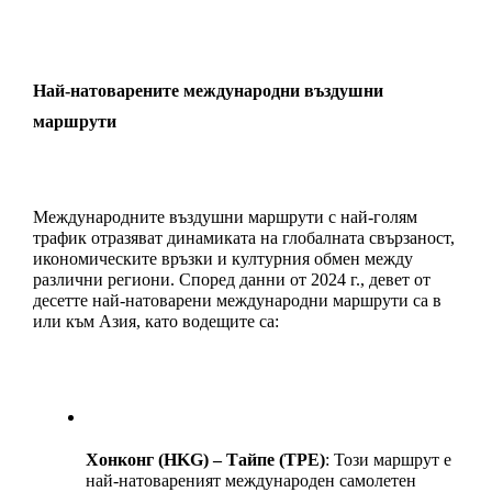
Най-натоварените международни въздушни 
маршрути
Международните въздушни маршрути с най-голям 
трафик отразяват динамиката на глобалната свързаност, 
икономическите връзки и културния обмен между 
различни региони. Според данни от 2024 г., девет от 
десетте най-натоварени международни маршрути са в 
или към Азия, като водещите са:
Хонконг (HKG) – Тайпе (TPE)
: Този маршрут е 
най-натовареният международен самолетен 