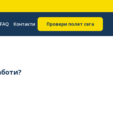
FAQ
Контакти
Провери полет сега
аботи?