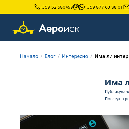
+359 52 580499
+359 877 63 88 01
Начало
Блог
Интересно
Има ли интер
Има л
Публикувано
Последна ре