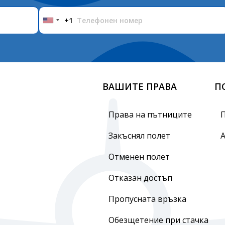
+1
United
States
+1
ВАШИТЕ ПРАВА
П
Права на пътниците
Закъснял полет
Отменен полет
Отказан достъп
Пропусната връзка
Обезщетение при стачка