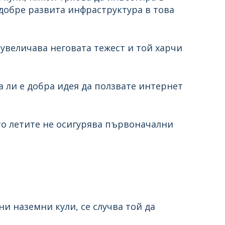
добре развита инфраструктура в това
 увеличава неговата тежест и той харчи
а ли е добра идея да ползвате интернет
то летите не осигурява първоначални
ни наземни кули, се случва той да