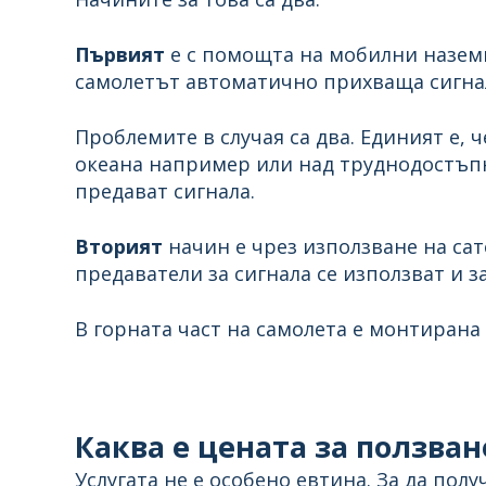
Първият
е с помощта на мобилни наземн
самолетът автоматично прихваща сигнала
Проблемите в случая са два. Единият е, 
океана например или над труднодостъпни
предават сигнала.
Вторият
начин е чрез използване на са
предаватели за сигнала се използват и з
В горната част на самолета е монтирана 
Каква е цената за ползван
Услугата не е особено евтина. За да пол