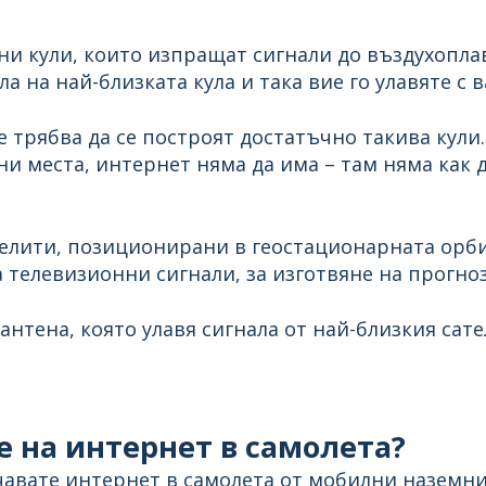
и кули, които изпращат сигнали до въздухоплав
 на най-близката кула и така вие го улавяте с 
че трябва да се построят достатъчно такива кули
 места, интернет няма да има – там няма как д
телити, позиционирани в геостационарната орб
а телевизионни сигнали, за изготвяне на прогноз
антена, която улавя сигнала от най-близкия сате
е на интернет в самолета?
учавате интернет в самолета от мобилни наземни