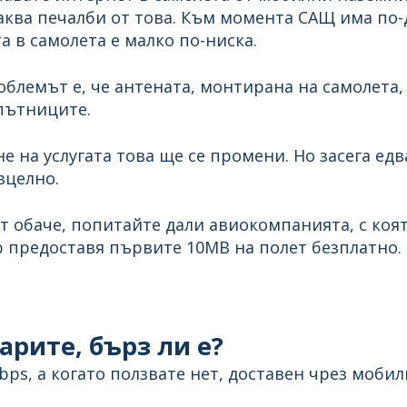
аква печалби от това. Към момента САЩ има по-
а в самолета е малко по-ниска.
облемът е, че антената, монтирана на самолета,
 пътниците.
 на услугата това ще се промени. Но засега едв
зцелно.
т обаче, попитайте дали авиокомпанията, с коя
р предоставя първите 10MB на полет безплатно.
арите, бърз ли е?
ps, а когато ползвате нет, доставен чрез мобил