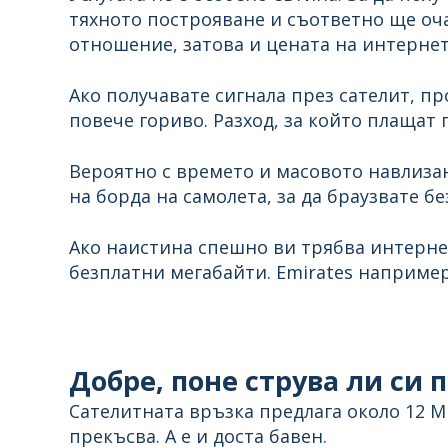
тяхното построяване и съответно ще оч
отношение, затова и цената на интернет
Ако получавате сигнала през сателит, пр
повече гориво. Разход, за който плащат
Вероятно с времето и масовото навлизане
на борда на самолета, за да браузвате бе
Ако наистина спешно ви трябва интерне
безплатни мегабайти. Emirates наприме
Добре, поне струва ли си п
Сателитната връзка предлага около 12 Mb
прекъсва. А е и доста бавен.