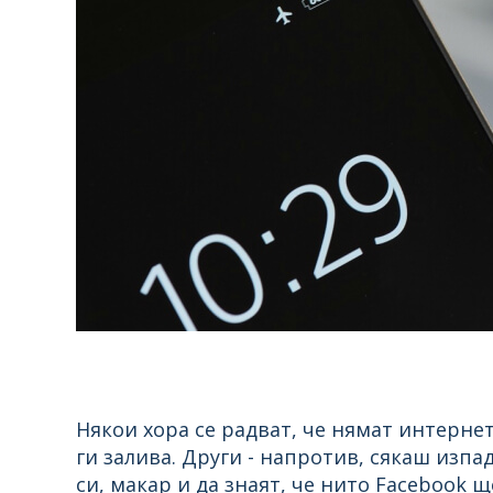
Някои хора се радват, че нямат интерне
ги залива. Други - напротив, сякаш изпад
си, макар и да знаят, че нито Facebook ще