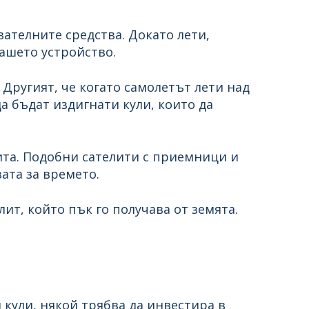
ателните средства. Докато лети,
вашето устройство.
. Другият, че когато самолетът лети над
а бъдат издигнати кули, които да
ита. Подобни сателити с приемници и
ата за времето.
лит, който пък го получава от земята.
 кули, някой трябва да инвестира в