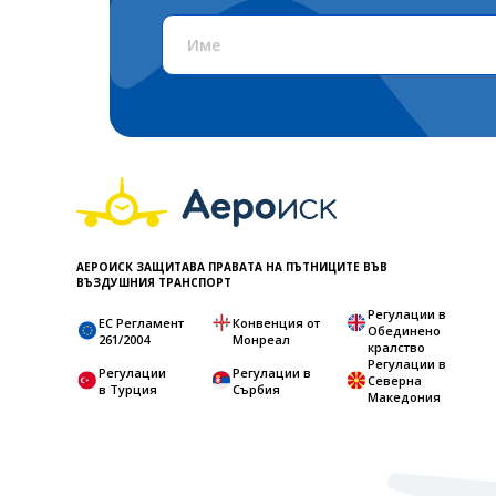
АЕРОИСК ЗАЩИТАВА ПРАВАТА НА ПЪТНИЦИТЕ ВЪВ
ВЪЗДУШНИЯ ТРАНСПОРТ
Регулации в
ЕС Регламент
Конвенция от
Обединено
261/2004
Монреал
кралство
Регулации в
Регулации
Регулации в
Северна
в Турция
Сърбия
Македония