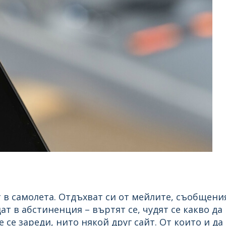
т в самолета. Отдъхват си от мейлите, съобщени
ат в абстиненция – въртят се, чудят се какво да
 се зареди, нито някой друг сайт. От които и да 