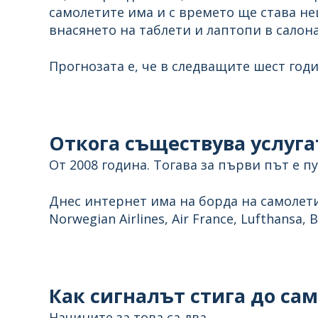
самолетите има и с времето ще става н
внасянето на таблети и лаптопи в салона
Прогнозата е, че в следващите шест годи
Откога съществува услуга
От 2008 година. Тогава за първи път е пус
Днес интернет има на борда на самолети
Norwegian Airlines, Air France, Lufthansa, B
Как сигналът стига до са
Начините за това са два.