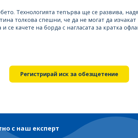
бето. Технологията тепърва ще се развива, надя
тина толкова спешни, че да не могат да изчакат 
и се качете на борда с нагласата за кратка офл
Регистрирай иск за обезщетение
тно с наш експерт