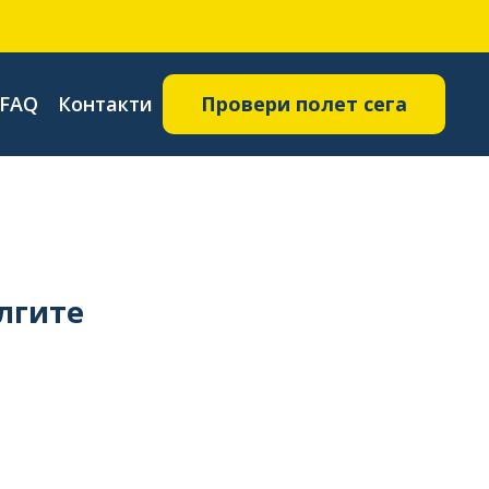
FAQ
Контакти
Провери полет сега
лгите