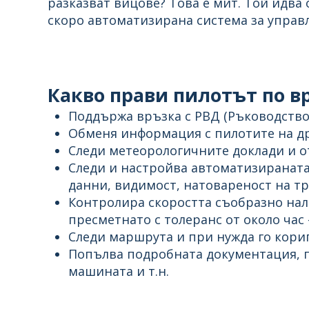
разказват вицове? Това е мит. Той идва 
скоро автоматизирана система за управл
Какво прави пилотът по в
Поддържа връзка с РВД (Ръководство
Обменя информация с пилотите на др
Следи метеорологичните доклади и 
Следи и настройва автоматизираната
данни, видимост, натовареност на тра
Контролира скоростта съобразно нал
пресметнато с толеранс от около час 
Следи маршрута и при нужда го кори
Попълва подробната документация, п
машината и т.н.