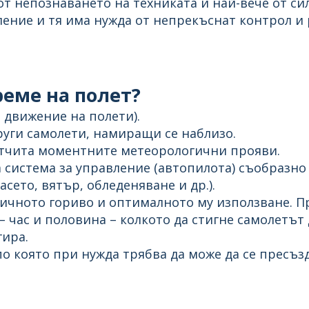
от непознаването на техниката и най-вече от си
ение и тя има нужда от непрекъснат контрол и 
реме на полет?
 движение на полети).
уги самолети, намиращи се наблизо.
отчита моментните метеорологични прояви.
 система за управление (автопилота) съобразно
сето, вятър, обледеняване и др.).
ичното гориво и оптималното му използване. Пр
– час и половина – колкото да стигне самолетът
гира.
о която при нужда трябва да може да се пресъз