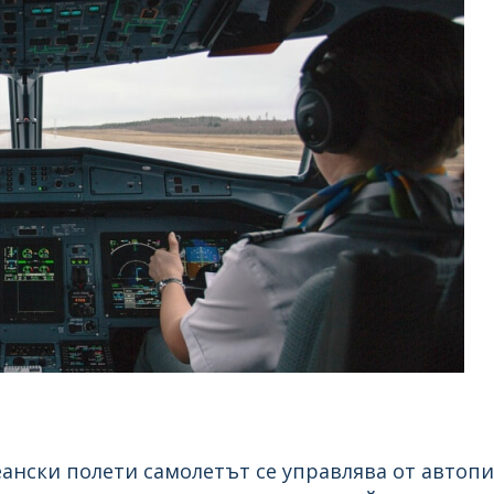
еански полети самолетът се управлява от автопи