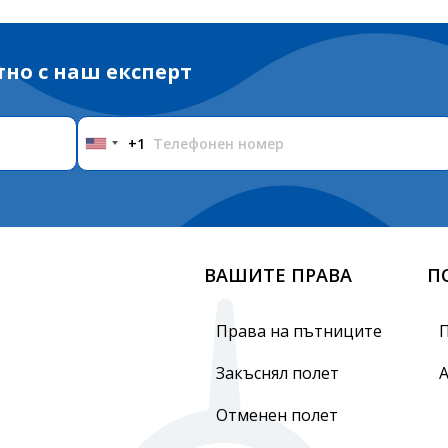
тно с наш експерт
+1
United
States
+1
ВАШИТЕ ПРАВА
П
Права на пътниците
Закъснял полет
Отменен полет