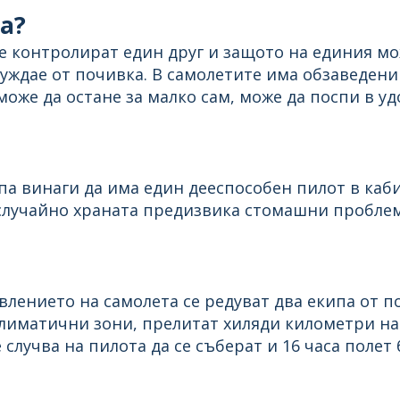
а?
 се контролират един друг и защото на единия м
 нуждае от почивка. В самолетите има обзаведени
оже да остане за малко сам, може да поспи в удо
а винаги да има един дееспособен пилот в каби
 случайно храната предизвика стомашни проблем
авлението на самолета се редуват два екипа от 
иматични зони, прелитат хиляди километри на в
случва на пилота да се съберат и 16 часа полет 