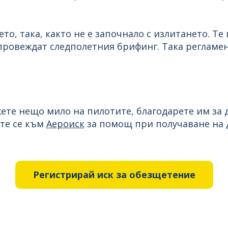
то, така, както не е започнало с излитането. Т
провеждат следполетния брифинг. Така регламен
ажете нещо мило на пилотите, благодарете им за
те се към
Аероиск
за помощ при получаване на 
Регистрирай иск за обезщетение