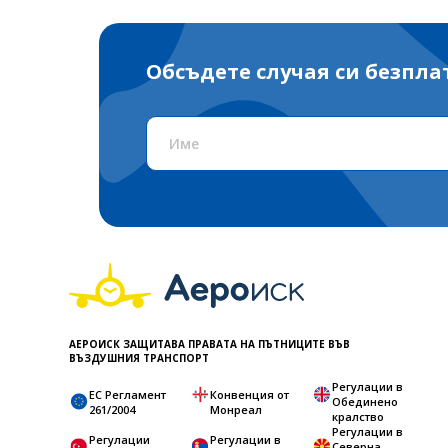
Обсъдете случая си безпла
АЕРОИСК ЗАЩИТАВА ПРАВАТА НА ПЪТНИЦИТЕ ВЪВ
ВЪЗДУШНИЯ ТРАНСПОРТ
Регулации в
ЕС Регламент
Конвенция от
Обединено
261/2004
Монреал
кралство
Регулации в
Регулации
Регулации в
Северна