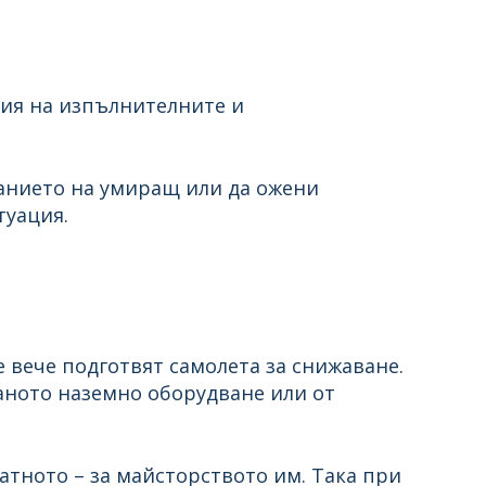
щия на изпълнителните и
анието на умиращ или да ожени
туация.
 вече подготвят самолета за снижаване.
аното наземно оборудване или от
атното – за майсторството им. Така при