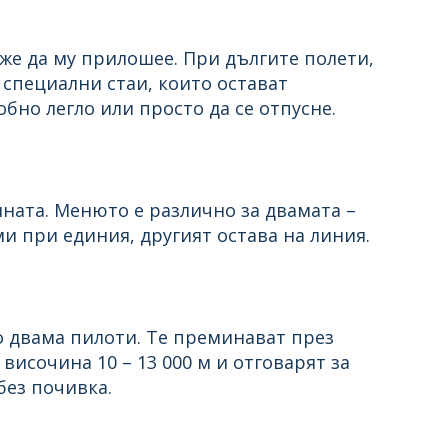
оже да му прилошее. При дългите полети,
 специални стаи, които остават
бно легло или просто да се отпусне.
ната. Менюто е различно за двамата –
и при единия, другият остава на линия.
по двама пилоти. Те преминават през
исочина 10 – 13 000 м и отговарят за
без почивка.