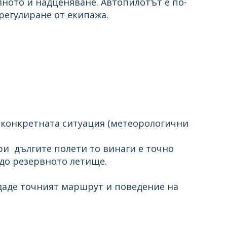
лното ѝ надценяване. Автопилотът е по-
регулиране от екипажа.
 конкретната ситуация (метеорологични
и дългите полети то винаги е точно
 до резервното летище.
даде точният маршрут и поведение на