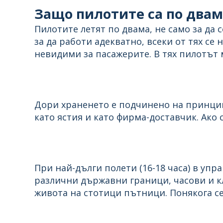
Защо пилотите са по двам
Пилотите летят по двама, не само за да
за да работи адекватно, всеки от тях се
невидими за пасажерите. В тях пилотът м
Дори храненето е подчинено на принцип
като ястия и като фирма-доставчик. Ако
При най-дълги полети (16-18 часа) в упр
различни държавни граници, часови и кл
живота на стотици пътници. Понякога се 