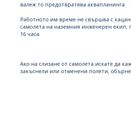
валеж то предотвратява аквапланинга.
Работното им време не свършва с кацане
самолета на наземния инженерен екип, 
16 часа.
Ако на слизане от самолета искате да к
закъснели или отменени полети, обърне