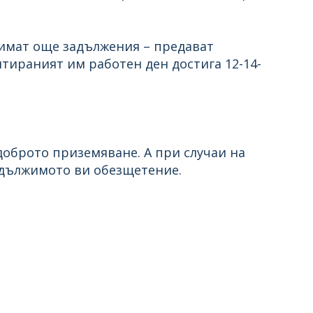
е имат още задължения – предават
тираният им работен ден достига 12-14-
 доброто приземяване. А при случаи на
дължимото ви обезщетение.