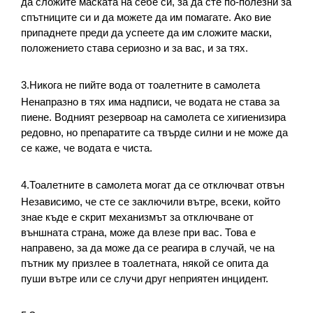
да сложите маската на себе си, за да сте по-полезни за 
спътниците си и да можете да им помагате. Ако вие 
припаднете преди да успеете да им сложите маски, 
положението става сериозно и за вас, и за тях.
3.Никога не пийте вода от тоалетните в самолета
Ненапразно в тях има надписи, че водата не става за 
пиене. Водният резервоар на самолета се хигиенизира 
редовно, но препаратите са твърде силни и не може да 
се каже, че водата е чиста.
4.Тоалетните в самолета могат да се отключват отвън
Независимо, че сте се заключили вътре, всеки, който 
знае къде е скрит механизмът за отключване от 
външната страна, може да влезе при вас. Това е 
направено, за да може да се реагира в случай, че на 
пътник му призлее в тоалетната, някой се опита да 
пуши вътре или се случи друг неприятен инцидент.