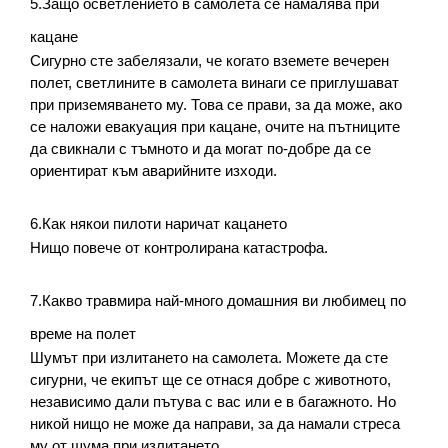
5.Защо осветлението в самолета се намалява при 
кацане
Сигурно сте забелязали, че когато вземете вечерен 
полет, светлините в самолета винаги се приглушават 
при приземяването му. Това се прави, за да може, ако 
се наложи евакуация при кацане, очите на пътниците 
да свикнали с тъмното и да могат по-добре да се 
ориентират към аварийните изходи.
6.Как някои пилоти наричат кацането
Нищо повече от контролирана катастрофа.
7.Какво травмира най-много домашния ви любимец по 
време на полет
Шумът при излитането на самолета. Можете да сте 
сигурни, че екипът ще се отнася добре с животното, 
независимо дали пътува с вас или е в багажното. Но 
никой нищо не може да направи, за да намали стреса 
му от шума при излитането.