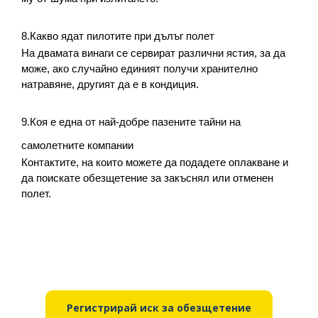
8.Какво ядат пилотите при дълъг полет
На двамата винаги се сервират различни ястия, за да 
може, ако случайно единият получи хранително 
натравяне, другият да е в кондиция.
9.Коя е една от най-добре пазените тайни на 
самолетните компании
Контактите, на които можете да подадете оплакване и 
да поискате обезщетение за закъснял или отменен 
полет.
Регистрирай иск за обезщетение