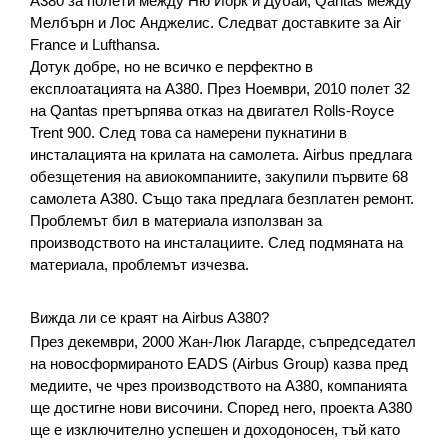
А380 за полети между Ню Йорк и Дубай, Qantas между 
Мелбърн и Лос Анджелис. Следват доставките за Air 
France и Lufthansa.
Дотук добре, но не всичко е перфектно в 
експлоатацията на A380. През Ноември, 2010 полет 32 
на Qantas претърпява отказ на двигател Rolls-Royce 
Trent 900. След това са намерени пукнатини в 
инсталацията на крилата на самолета. Airbus предлага 
обезщетения на авиокомпаниите, закупили първите 68 
самолета A380. Също така предлага безплатен ремонт. 
Проблемът бил в материала използван за 
производството на инсталациите. След подмяната на 
материала, проблемът изчезва.
Вижда ли се краят на Airbus A380?
През декември, 2000 Жан-Люк Лагарде, съпредседател 
на новосформираното EADS (Airbus Group) казва пред 
медиите, че чрез производството на A380, компанията 
ще достигне нови височини. Според него, проекта A380 
ще е изключително успешен и доходоносен, тъй като 