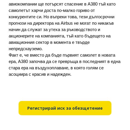
авиокомпании ще потърсят спасение в А380 тъй като 
самолетът харчи доста по-малко гориво от 
конкурентите си. Но въпреки това, тези дългосрочни 
прогнози на директора на Airbus не могат по никакъв 
начин да служат за утеха за ръководството и 
акционерите на компанията, тъй като бъдещето на 
авиационния сектор в момента е твърде 
непредскауземо.
Факт е, че вместо да бъде първият самолет в новата 
ера, A380 започва да се превръща в последният в една 
стара ера на въздухоплаване, в която голям се 
асоциира с красив и надежден.
Регистрирай иск за обезщетение