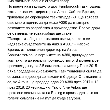
има голямо търсене и огромен пазар.
По време на въздушното шоу Farnborough тази година, 
изпълнителният директор на Airbus Фабрис Брегие, 
трябваше да опровергае тези твърдения. Ще трябват 
още много години, за да може A380 да възвърне 
разходите по разработка и производство. Брегие дори 
се съмнява, че това изобщо ще стане.
"Пазарът изобщо не е толкова голям, колкото се 
надяваха създателите на Airbus A380." - Фабрис 
Брегие, изпълнителен директор на Airbus
Бавното темпо на поръчките на A380, принуждават 
компанията да намали производството. В момента се 
произвеждат едва 2.5 самолета на месец. През 2015 
бяха продадени 25 самолета. Тази тенденция смята да 
се запази и дори да се намали в бъдеще. Очакванията 
са, че Airbus ще продаде едва 20 A380 през 2017 и 12 
през 2018. 20 милиардния "залог", че Airbus ще 
прекъсне хегемонията на Boeing в производството на 
големи самолети е на път да бъде загубен.