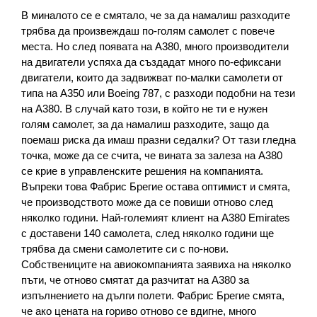
В миналото се е смятало, че за да намалиш разходите 
трябва да произвеждаш по-голям самолет с повече 
места. Но след появата на A380, много производители 
на двигатели успяха да създадат много по-ефиксани 
двигатели, които да задвижват по-малки самолети от 
типа на А350 или Boeing 787, с разходи подобни на тези 
на А380. В случай като този, в който не ти е нужен 
голям самолет, за да намалиш разходите, защо да 
поемаш риска да имаш празни седалки? От тази гледна 
точка, може да се счита, че вината за залеза на А380 
се крие в управленските решения на компанията.
Въпреки това Фабрис Брегие остава оптимист и смята, 
че производството може да се повиши отново след 
няколко години. Най-големият клиент на А380 Emirates 
с доставени 140 самолета, след няколко години ще 
трябва да смени самолетите си с по-нови. 
Собствениците на авиокомпанията заявиха на няколко 
пъти, че отново смятат да разчитат на A380 за 
изпълнението на дълги полети. Фабрис Брегие смята, 
че ако цената на гориво отново се вдигне, много 