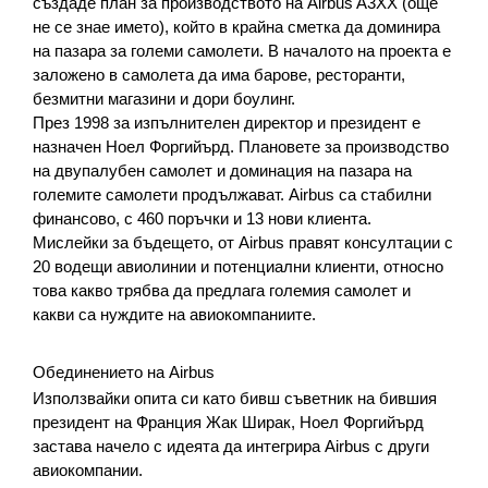
създаде план за производството на Airbus A3XX (още 
не се знае името), който в крайна сметка да доминира 
на пазара за големи самолети. В началото на проекта е 
заложено в самолета да има барове, ресторанти, 
безмитни магазини и дори боулинг.
През 1998 за изпълнителен директор и президент е 
назначен Ноел Форгийърд. Плановете за производство 
на двупалубен самолет и доминация на пазара на 
големите самолети продължават. Airbus са стабилни 
финансово, с 460 поръчки и 13 нови клиента.
Мислейки за бъдещето, от Airbus правят консултации с 
20 водещи авиолинии и потенциални клиенти, относно 
това какво трябва да предлага големия самолет и 
какви са нуждите на авиокомпаниите.
Обединението на Airbus
Използвайки опита си като бивш съветник на бившия 
президент на Франция Жак Ширак, Ноел Форгийърд 
застава начело с идеята да интегрира Airbus с други 
авиокомпании.