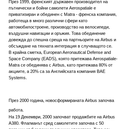
През 1999, френският държавен производител на 
пътнически и бойни самолети Aerospatiale е 
приватизиран и обединен с Matra - френска компания, 
работеща в много различни сфери като 
автомобилостроене, производство на велосипеди, 
въздушни навигации и оръжия. Това обединение 
довежда до спешна среща на партньорите на Airbus и 
обсъждане на тяхната интеграция в случващото се.
В крайна сметка, European Aeronautical Defense and 
Space Company (EADS), която притежава Aerospatiale-
Matra се обединява с Airbus, като притежава 80% от 
акциите, а 20% са за Английската компания BAE 
Systems.
През 2000 година, новосформираната Airbus започва 
работа.
На 19 Декември, 2000 започват продажбите на Airbus 
A380. Флагманът сред самолетите започва с 50 