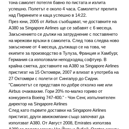
тона самолет потегля бавно по пистата и излита 
успешно. Полетът е около 4 часа. Самолетът прелита 
над Пиринеите и каца успешно в 14:22.
През юни, 2005 от Airbus съобщават, че доставките на 
A380 за Singapore Airlines ще се забавят с 6 месеца. 
Закъснението се дължи на затруднение с поставянето 
на мрежови връзки в самолета. След това следва ново 
закъснение от 4 месеца, дължащо се на това, че 
екипите за производство в Тулуза, Франция и Хамбург, 
Германия са използвали неподходящ софтуер. В 
крайна сметка, доставките на A380 за Singapore Airlines 
пристигат на 15 Октомври, 2007 и влизат в употреба на 
27 Октомври с полети от Сингапур до Сидни.
"Самолетът се представя по-добре отколко ние или 
Airbus очаквахме. Гори 20% по-малко гориво от 
конкурента Boeing 747-400." - Чон Сенг, изпълнителен 
директор на Singapore Airlines
След като първите доставки на Singapore Airlines 
пристигат, други авиокомпани също започват да 
използват A380. От Август 2008, Emirates използва 