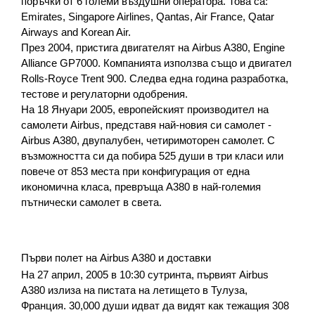
поръчки от 6 големи въздушни оператора. Това са: 
Emirates, Singapore Airlines, Qantas, Air France, Qatar 
Airways and Korean Air.
През 2004, пристига двигателят на Airbus A380, Engine 
Alliance GP7000. Компанията използва също и двигател 
Rolls-Royce Trent 900. Следва една година разработка, 
тестове и регулаторни одобрения.
На 18 Януари 2005, европейският производител на 
самолети Airbus, представя най-новия си самолет - 
Airbus A380, двупалубен, четиримоторен самолет. С 
възможността си да побира 525 души в три класи или 
повече от 853 места при конфигурация от една 
икономична класа, превръща A380 в най-големия 
пътнически самолет в света.  
Първи полет на Airbus A380 и доставки
На 27 април, 2005 в 10:30 сутринта, първият Airbus 
A380 излиза на пистата на летището в Тулуза, 
Франция. 30,000 души идват да видят как тежащия 308 