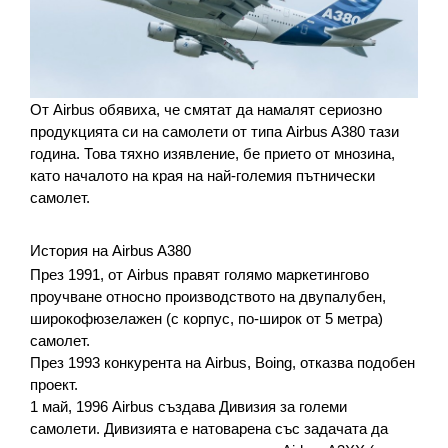
От Airbus обявиха, че смятат да намалят сериозно 
продукцията си на самолети от типа Airbus A380 тази 
година. Това тяхно изявление, бе прието от мнозина, 
като началото на края на най-големия пътнически 
самолет. 
История на Airbus A380
През 1991, от Airbus правят голямо маркетингово 
проучване относно производството на двупалубен, 
широкофюзелажен (с корпус, по-широк от 5 метра) 
самолет.
През 1993 конкурента на Airbus, Boing, отказва подобен 
проект.
1 май, 1996 Airbus създава Дивизия за големи 
самолети. Дивизията е натоварена със задачата да 