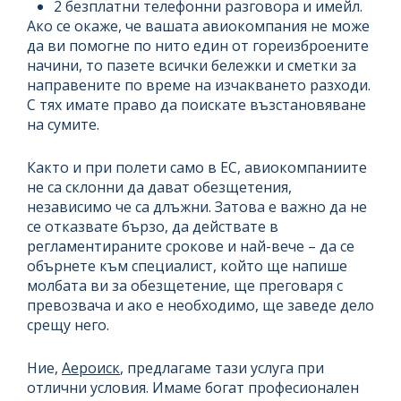
2 безплатни телефонни разговора и имейл.
Ако се окаже, че вашата авиокомпания не може
да ви помогне по нито един от гореизброените
начини, то пазете всички бележки и сметки за
направените по време на изчакването разходи.
С тях имате право да поискате възстановяване
на сумите.
Както и при полети само в ЕС, авиокомпаниите
не са склонни да дават обезщетения,
независимо че са длъжни. Затова е важно да не
се отказвате бързо, да действате в
регламентираните срокове и най-вече – да се
обърнете към специалист, който ще напише
молбата ви за обезщетение, ще преговаря с
превозвача и ако е необходимо, ще заведе дело
срещу него.
Ние,
Аероиск
, предлагаме тази услуга при
отлични условия. Имаме богат професионален