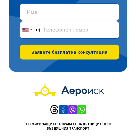
+1
United
States
+1
Заявете безплатна консултация
АЕРОИСК ЗАЩИТАВА ПРАВАТА НА ПЪТНИЦИТЕ ВЪВ
ВЪЗДУШНИЯ ТРАНСПОРТ