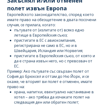
Закъснял и/или отменен
полет извън Европа
Европейското законодателство, според което
имате право на обезщетение в двата посочени
случая, се прилага, когато:
пътувате от (излитате от) всяко едно
летище в Европейския съюз;
пристигате в ЕС с авиокомпания,
регистрирана не само в ЕС, но и в
Швейцария, Исландия или Норвегия;
пристигате в Европейския съюз, от която и
да е страна извън него, но с превозвач от
ЕС.
Пример: Ако пътувате със свързан полет от
София до Брюксел и оттам до Ню Йорк, и се
окаже, че вторият ви полет е отменен, имате
право на:
храна, напитки, евентуално настаняване в
хотел – ако трябва да изчакате полет на
следващия ден или обратен полет;