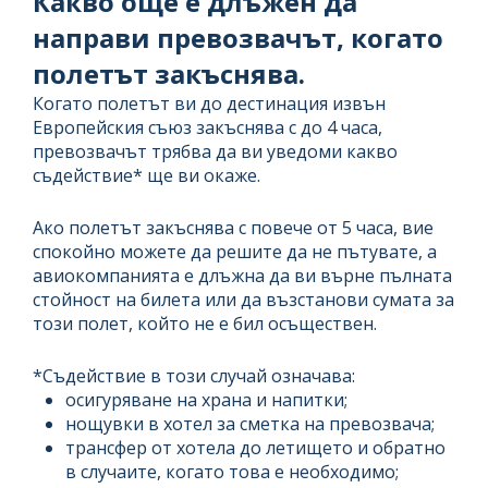
Какво още е длъжен да
направи превозвачът, когато
полетът закъснява.
Когато полетът ви до дестинация извън
Европейския съюз закъснява с до 4 часа,
превозвачът трябва да ви уведоми какво
съдействие* ще ви окаже.
Ако полетът закъснява с повече от 5 часа, вие
спокойно можете да решите да не пътувате, а
авиокомпанията е длъжна да ви върне пълната
стойност на билета или да възстанови сумата за
този полет, който не е бил осъществен.
*Съдействие в този случай означава:
осигуряване на храна и напитки;
нощувки в хотел за сметка на превозвача;
трансфер от хотела до летището и обратно
в случаите, когато това е необходимо;