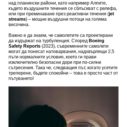
над планински райони, като например Алпите, 
където въздушните течения се сблъскват с релефа, 
или при преминаване през реактивни течения (
jet 
streams
) – мощни въздушни потоци на голяма 
височина.
Важно е да знаем, че самолетите са проектирани 
да издържат на турбуленция. Според 
Boeing 
Safety Reports
 (2023), съвременните самолети 
могат да понесат натоварвания, надхвърлящи 2,5 
пъти нормалните условия, което ги прави 
изключително безопасни дори при по-силни 
сътресения. Така че, следващия път, когато усетите 
треперене, бъдете спокойни – това е просто част от 
пътуването!