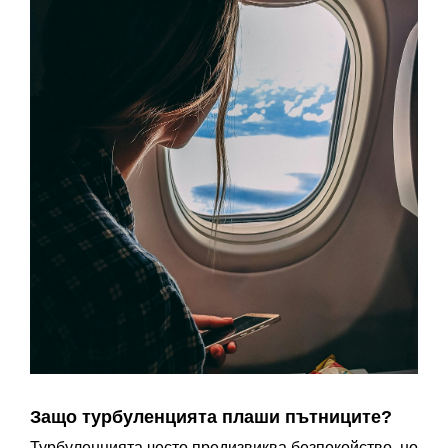
Защо турбуленцията плаши пътниците?
Турбуленцията често предизвиква безпокойство, но 