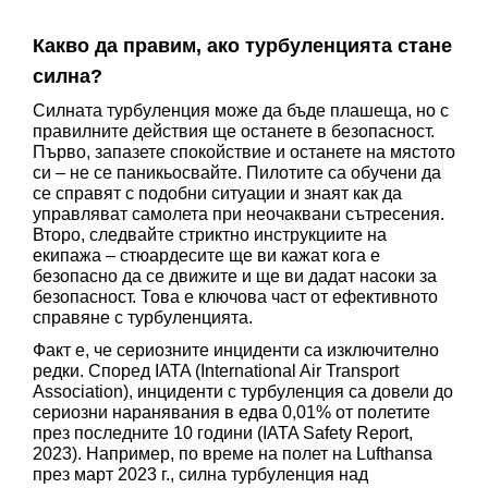
Какво да правим, ако турбуленцията стане 
силна? 
Силната турбуленция може да бъде плашеща, но с 
правилните действия ще останете в безопасност. 
Първо, запазете спокойствие и останете на мястото 
си – не се паникьосвайте. Пилотите са обучени да 
се справят с подобни ситуации и знаят как да 
управляват самолета при неочаквани сътресения. 
Второ, следвайте стриктно инструкциите на 
екипажа – стюардесите ще ви кажат кога е 
безопасно да се движите и ще ви дадат насоки за 
безопасност. Това е ключова част от ефективното 
справяне с турбуленцията.
Факт е, че сериозните инциденти са изключително 
редки. Според IATA (International Air Transport 
Association), инциденти с турбуленция са довели до 
сериозни наранявания в едва 0,01% от полетите 
през последните 10 години (IATA Safety Report, 
2023). Например, по време на полет на Lufthansa 
през март 2023 г., силна турбуленция над 