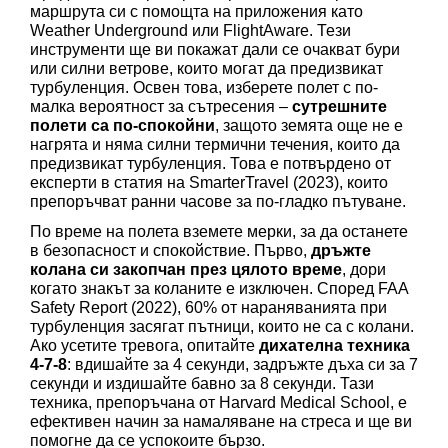
маршрута си с помощта на приложения като 
Weather Underground или FlightAware. Тези 
инструменти ще ви покажат дали се очакват бури 
или силни ветрове, които могат да предизвикат 
турбуленция. Освен това, изберете полет с по-
малка вероятност за сътресения – 
сутрешните 
полети са по-спокойни
, защото земята още не е 
нагрята и няма силни термични течения, които да 
предизвикат турбуленция. Това е потвърдено от 
експерти в статия на SmarterTravel (2023), които 
препоръчват ранни часове за по-гладко пътуване.
По време на полета вземете мерки, за да останете 
в безопасност и спокойствие. Първо, 
дръжте 
колана си закопчан през цялото време
, дори 
когато знакът за коланите е изключен. Според FAA 
Safety Report (2022), 60% от нараняванията при 
турбуленция засягат пътници, които не са с колани. 
Ако усетите тревога, опитайте 
дихателна техника 
4-7-8
: вдишайте за 4 секунди, задръжте дъха си за 7 
секунди и издишайте бавно за 8 секунди. Тази 
техника, препоръчана от Harvard Medical School, е 
ефективен начин за намаляване на стреса и ще ви 
помогне да се успокоите бързо.