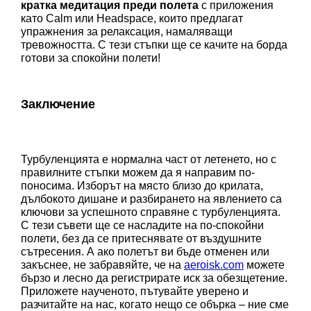
кратка медитация преди полета
 с приложения 
като Calm или Headspace, които предлагат 
упражнения за релаксация, намаляващи 
тревожността. С тези стъпки ще се качите на борда 
готови за спокойни полети!
Заключение 
Турбуленцията е нормална част от летенето, но с 
правилните стъпки можем да я направим по-
поносима. Изборът на място близо до крилата, 
дълбокото дишане и разбирането на явлението са 
ключови за успешното справяне с турбуленцията. 
С тези съвети ще се насладите на по-спокойни 
полети, без да се притеснявате от въздушните 
сътресения. А ако полетът ви бъде отменен или 
закъснее, не забравяйте, че на 
aeroisk.com
 можете 
бързо и лесно да регистрирате иск за обезщетение. 
Приложете наученото, пътувайте уверено и 
разчитайте на нас, когато нещо се обърка – ние сме 