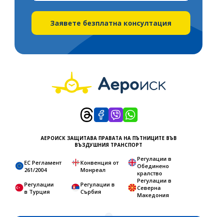
States
+1
Заявете безплатна консултация
АЕРОИСК ЗАЩИТАВА ПРАВАТА НА ПЪТНИЦИТЕ ВЪВ
ВЪЗДУШНИЯ ТРАНСПОРТ
Регулации в
ЕС Регламент
Конвенция от
Обединено
261/2004
Монреал
кралство
Регулации в
Регулации
Регулации в
Северна
в Турция
Сърбия
Македония