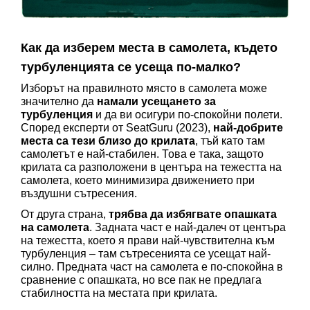
Как да изберем места в самолета, където 
турбуленцията се усеща по-малко? 
Изборът на правилното място в самолета може 
значително да 
намали усещането за 
турбуленция 
и да ви осигури по-спокойни полети. 
Според експерти от SeatGuru (2023), 
най-добрите 
места са тези близо до крилата
, тъй като там 
самолетът е най-стабилен. Това е така, защото 
крилата са разположени в центъра на тежестта на 
самолета, което минимизира движението при 
въздушни сътресения.
От друга страна, 
трябва да избягвате опашката 
на самолета
. Задната част е най-далеч от центъра 
на тежестта, което я прави най-чувствителна към 
турбуленция – там сътресенията се усещат най-
силно. Предната част на самолета е по-спокойна в 
сравнение с опашката, но все пак не предлага 
стабилността на местата при крилата.