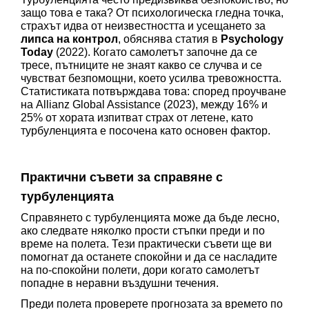
защо това е така? От психологическа гледна точка, 
страхът идва от неизвестността и усещането за 
липса на контрол
, обяснява статия в 
Psychology 
Today
 (2022). Когато самолетът започне да се 
тресе, пътниците не знаят какво се случва и се 
чувстват безпомощни, което усилва тревожността. 
Статистиката потвърждава това: според проучване 
на Allianz Global Assistance (2023), между 16% и 
25% от хората изпитват страх от летене, като 
турбуленцията е посочена като основен фактор.
Практични съвети за справяне с 
турбуленцията
Справянето с турбуленцията може да бъде лесно, 
ако следвате няколко прости стъпки преди и по 
време на полета. Тези практически съвети ще ви 
помогнат да останете спокойни и да се насладите 
на по-спокойни полети, дори когато самолетът 
попадне в неравни въздушни течения.
Преди полета проверете прогнозата за времето по 