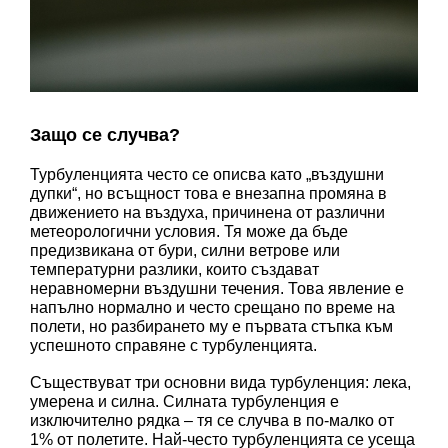
Защо се случва?
Турбуленцията често се описва като „въздушни 
дупки“, но всъщност това е внезапна промяна в 
движението на въздуха, причинена от различни 
метеорологични условия. Тя може да бъде 
предизвикана от бури, силни ветрове или 
температурни разлики, които създават 
неравномерни въздушни течения. Това явление е 
напълно нормално и често срещано по време на 
полети, но разбирането му е първата стъпка към 
успешното справяне с турбуленцията.
Съществуват три основни вида турбуленция: лека, 
умерена и силна. Силната турбуленция е 
изключително рядка – тя се случва в по-малко от 
1% от полетите. Най-често турбуленцията се усеща 