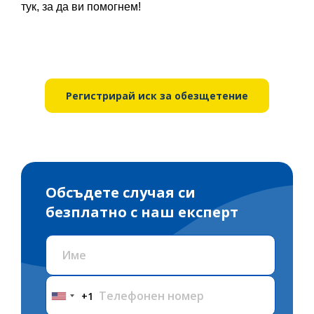
тук, за да ви помогнем!
Регистрирай иск за обезщетение
Обсъдете случая си
безплатно с наш експерт
+1
United