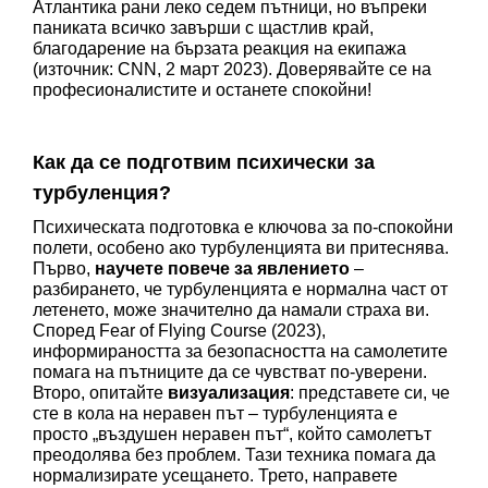
Атлантика рани леко седем пътници, но въпреки 
паниката всичко завърши с щастлив край, 
благодарение на бързата реакция на екипажа 
(източник: CNN, 2 март 2023). Доверявайте се на 
професионалистите и останете спокойни!
Как да се подготвим психически за 
турбуленция? 
Психическата подготовка е ключова за по-спокойни 
полети, особено ако турбуленцията ви притеснява. 
Първо, 
научете повече за явлението
 – 
разбирането, че турбуленцията е нормална част от 
летенето, може значително да намали страха ви. 
Според Fear of Flying Course (2023), 
информираността за безопасността на самолетите 
помага на пътниците да се чувстват по-уверени. 
Второ, опитайте 
визуализация
: представете си, че 
сте в кола на неравен път – турбуленцията е 
просто „въздушен неравен път“, който самолетът 
преодолява без проблем. Тази техника помага да 
нормализирате усещането. Трето, направете 