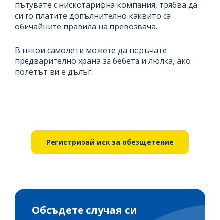
пътувате с нискотарифна компания, трябва да
си го платите допълнително каквито са
обичайните правила на превозвача.
В някои самолети можете да поръчате
предварително храна за бебета и люлка, ако
полетът ви е дълъг.
Регистрирай иск за обезщетение
Обсъдете случая си