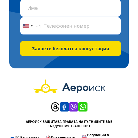
+1
United
States
+1
Заявете безплатна консултация
АЕРОИСК ЗАЩИТАВА ПРАВАТА НА ПЪТНИЦИТЕ ВЪВ
ВЪЗДУШНИЯ ТРАНСПОРТ
Регулации в
ЕС Регламент
Конвенция от