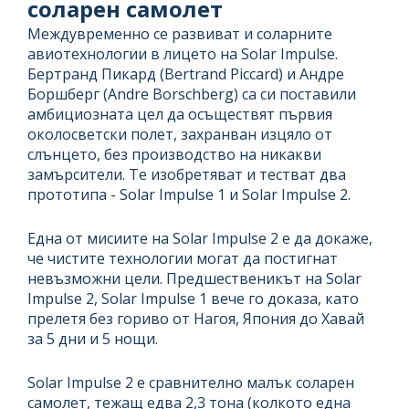
соларен самолет
Междувременно се развиват и соларните
авиотехнологии в лицето на Solar Impulse.
Бертранд Пикард (Bertrand Piccard) и Андре
Боршберг (Andre Borschberg) са си поставили
амбициозната цел да осъществят първия
околосветски полет, захранван изцяло от
слънцето, без производство на никакви
замърсители. Те изобретяват и тестват два
прототипа - Solar Impulse 1 и Solar Impulse 2.
Една от мисиите на Solar Impulse 2 е да докаже,
че чистите технологии могат да постигнат
невъзможни цели. Предшественикът на Solar
Impulse 2, Solar Impulse 1 вече го доказа, като
прелетя без гориво от Нагоя, Япония до Хавай
за 5 дни и 5 нощи.
Solar Impulse 2 е сравнително малък соларен
самолет, тежащ едва 2,3 тона (колкото една