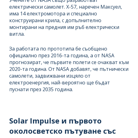
Учените от NASA също разработват
електрически самолет. Х-57, наречен Максуел,
има 14 електромотора и специално
конструирани крила, с допълнително
монтирани на предния им ръб електрически
витла.
За работата по прототипа бе съобщено
официално през 2016-та година, а от NASA
прогнозират, че първите полети се очакват към
2020-та година. От NASA добавят, че пътнически
самолети, задвижвани изцяло от
електроенергия, най-вероятно ще бъдат
пуснати през 2035 година.
Solar Impulse и първото
околосветско пътуване със