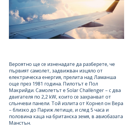
Вероятно ще се изненадате да разберете, че
първият самолет, задвижван изцяло от
електрическа енергия, прелита над Ламанша
още през 1981 година. Пилотът е Пол
Макрийди. Самолетът е Solar Challenger – с два
двигателя по 2,2 kW, които се захранват от
слънчеви панели. Той излита от Корнел он Вера
– близко до Париж летище, и след 5 часа и
половина каца на британска земя, в авиобазата
Манстън.