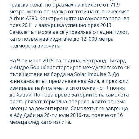
градска кола), но с размах на крилете от 71,9
метра, малко по-малко от този на пътническият
Airbus A380. Конструкцията на самолета започва
през 2011 и завършва успешно през 2013.
Самолетът може да се управлява от един пилот,
като позволява издигане до 12, 000 метра
надморска височина.
На 9-ти март 2015-та година, Бертранд Пикард
и Андре Боршберг стартират междусветското си
пътешествие на борда на Solar Impulse 2. До
юни самолетът преминава над Азия, а през юли
изминава най-голямата си отсечка - от Япония
до Хаваи. По това време батериите на самолета
претърпяват термална повреда, която отнема
месеци за ремонтиране. Самолетът се завръща
в Абу Даби на 26-ти юли 2016-та, повече от 16
месеца след като излита.