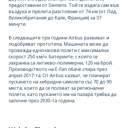
предоставени от Siemens. Той се издига сам във
въздуха и прелита разстояние от 74 км (от Лид,
Великобритания до Кале, Франция) за 37
минути.
В следващите три години Airbus развиват и
подобряват прототипа. Машината може да
провежда едночасови полети с максимална
скорост 250 км/ч. Батериите, с които се
захранва са литиево-полимерни, 120 на брой.
Производството на E-Fan обаче спира през
април 2017-та. От Airbus казват, че планират
пускането на хибридни самолети със 70 до 90
места, които да се ползват за регионални
полети, като пускането им на пазара трябва да
започне през 2030-та година.