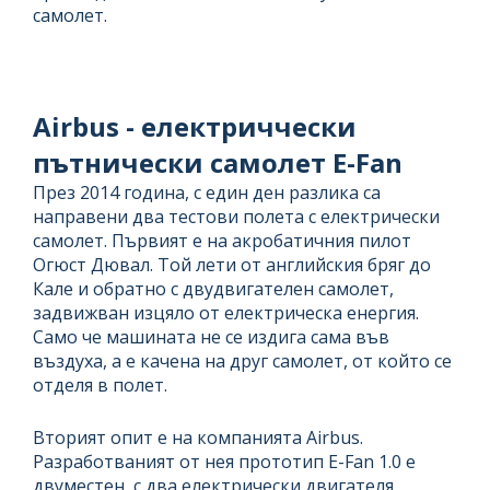
самолет.
Airbus - електриччески
пътнически самолет E-Fan
През 2014 година, с един ден разлика са
направени два тестови полета с електрически
самолет. Първият е на акробатичния пилот
Огюст Дювал. Той лети от английския бряг до
Кале и обратно с двудвигателен самолет,
задвижван изцяло от електрическа енергия.
Само че машината не се издига сама във
въздуха, а е качена на друг самолет, от който се
отделя в полет.
Вторият опит е на компанията Airbus.
Разработваният от нея прототип E-Fan 1.0 е
двуместен, с два електрически двигателя,