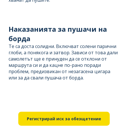
хванат да пушите.
Наказанията за пушачи на
борда
Те са доста солидни. Включват солени парични
глоби, а понякога и затвор. Зависи от това дали
самолетът ще е принуден да се отклони от
маршрута си и да кацне по-рано поради
проблем, предизвикан от незагасена цигара
или за да свали пушача от борда.
Регистрирай иск за обезщетение