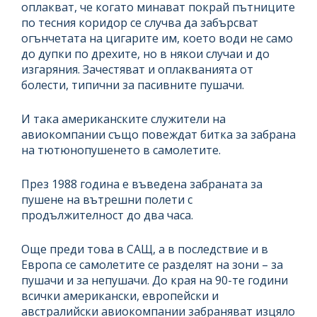
оплакват, че когато минават покрай пътниците
по тесния коридор се случва да забърсват
огънчетата на цигарите им, което води не само
до дупки по дрехите, но в някои случаи и до
изгаряния. Зачестяват и оплакванията от
болести, типични за пасивните пушачи.
И така американските служители на
авиокомпании също повеждат битка за забрана
на тютюнопушенето в самолетите.
През 1988 година е въведена забраната за
пушене на вътрешни полети с
продължителност до два часа.
Още преди това в САЩ, а в последствие и в
Европа се самолетите се разделят на зони – за
пушачи и за непушачи. До края на 90-те години
всички американски, европейски и
австралийски авиокомпании забраняват изцяло