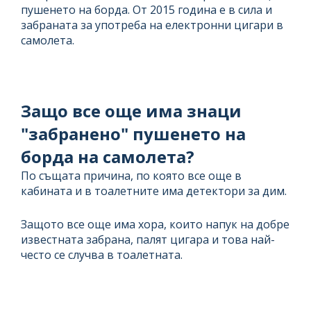
пушенето на борда. От 2015 година е в сила и
забраната за употреба на електронни цигари в
самолета.
Защо все още има знаци
"забранено" пушенето на
борда на самолета?
По същата причина, по която все още в
кабината и в тоалетните има детектори за дим.
Защото все още има хора, които напук на добре
известната забрана, палят цигара и това най-
често се случва в тоалетната.