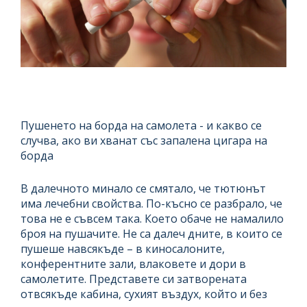
Пушенето на борда на самолета - и какво се
случва, ако ви хванат със запалена цигара на
борда
В далечното минало се смятало, че тютюнът
има лечебни свойства. По-късно се разбрало, че
това не е съвсем така. Което обаче не намалило
броя на пушачите. Не са далеч дните, в които се
пушеше навсякъде – в киносалоните,
конферентните зали, влаковете и дори в
самолетите. Представете си затворената
отвсякъде кабина, сухият въздух, който и без