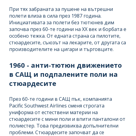
При тях забраната за пушене на вътрешни
полети влиза в сила през 1987 година.
Инициативата за полети без тютюнев дим
започва през 60-те години на XX век и борбата е
особено тежка. От едната страна са пилотите,
стюардесите, съюзът на лекарите, от другата са
производителите на цигари и търговците.
1960 - анти-тютюн движението
в САЩ и подпалените поли на
стюардесите
През 60-те години в САЩ пък, компанията
Pacific Southwest Airlines сменя строгата
униформа от естествени материи на
стюардесите с мини поли и впити панталони от
полиестер. Това предизвиква допълнителни
проблеми. Стюардесите започват да се