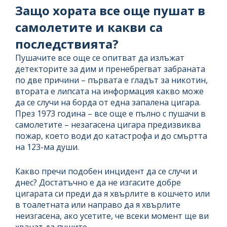
Защо хората все още пушат в
самолетите и какви са
последствията?
Пушачите все още се опитват да излъжат
детекторите за дим и пренебрегват забраната
по две причини – първата е гладът за никотин,
втората е липсата на информация какво може
да се случи на борда от една запалена цигара.
През 1973 година – все още е пълно с пушачи в
самолетите – незагасена цигара предизвиква
пожар, което води до катастрофа и до смъртта
на 123-ма души.
Какво пречи подобен инцидент да се случи и
днес? Достатъчно е да не изгасите добре
цигарата си преди да я хвърлите в кошчето или
в тоалетната или направо да я хвърлите
неизгасена, ако усетите, че всеки момент ще ви