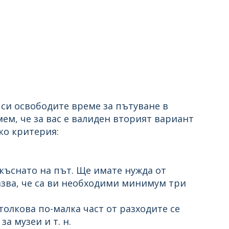
 си освободите време за пътуване в
м, че за вас е валиден вторият вариант
ко критерия:
екъснато на път. Ще имате нужда от
азва, че са ви необходими минимум три
 толкова по-малка част от разходите се
а музеи и т. н.