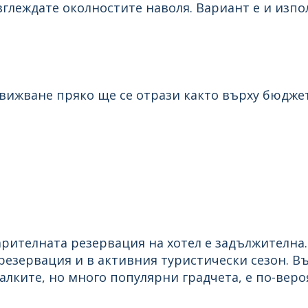
леждате околностите наволя. Вариант е и изпо
вижване пряко ще се отрази както върху бюджет
арителната резервация на хотел е задължителна
 резервация и в активния туристически сезон. В
алките, но много популярни градчета, е по-веро