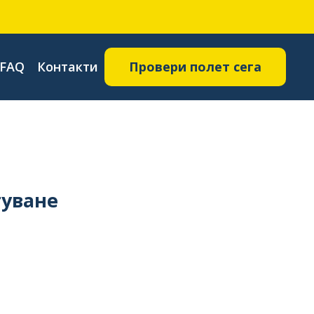
FAQ
Контакти
Провери полет сега
туване