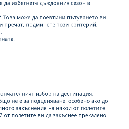
е да избегнете дъждовния сезон в
?
Това може да поевтини пътуването ви
ви пречат, подминете този критерий.
.
лната.
кончателният избор на дестинация.
що не е за подценяване, особено ако до
лното закъснение на някои от полетите
 от полетите ви да закъснее прекалено