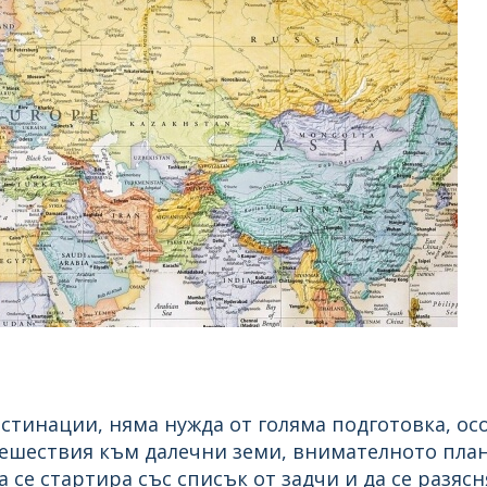
стинации, няма нужда от голяма подготовка, осо
тешествия към далечни земи, внимателното пла
а се стартира със списък от задчи и да се разяс