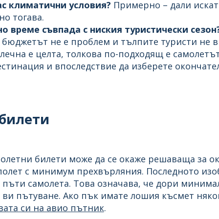
ас климатични условия?
Примерно – дали искат
но тогава.
о време съвпада с ниския туристически сезон
ко бюджетът не е проблем и тълпите туристи не 
лечна е целта, толкова по-подходящ е самолетът
естинация и впоследствие да изберете окончате
 билети
молетни билети може да се окаже решаваща за о
полет с минимум прехвърляния. Последното изоб
 пъти самолета. Това означава, че дори минима
ви пътуване. Ако пък имате лошия късмет някой
вата си на авио пътник
.