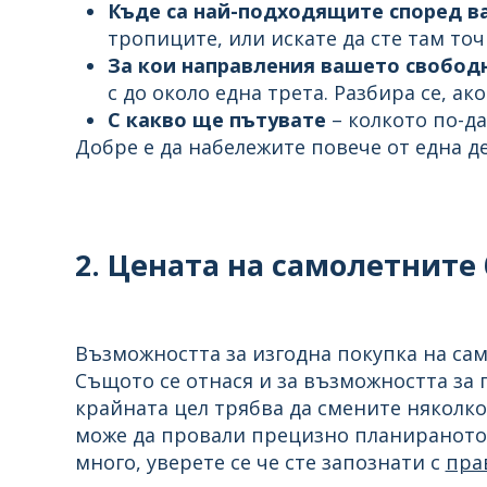
Къде са най-подходящите според в
тропиците, или искате да сте там точ
За кои направления вашето свободн
с до около една трета. Разбира се, а
С какво ще пътувате
– колкото по-да
Добре е да набележите повече от една д
2. Цената на самолетните
Възможността за изгодна покупка на са
Същото се отнася и за възможността за 
крайната цел трябва да смените няколко
може да провали прецизно планираното 
много, уверете се че сте запознати с
пра