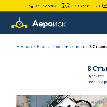
+359 52 580499
+359 877 63 88 01
Начало
Блог
Полезни съвети
8 Стъпк
8 Стъ
Публикувано
Последна ре