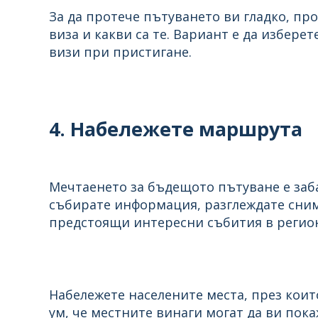
За да протече пътуването ви гладко, про
виза и какви са те. Вариант е да избере
визи при пристигане.
4. Набележете маршрута
Мечтаенето за бъдещото пътуване е заба
събирате информация, разглеждате сним
предстоящи интересни събития в региона
Набележете населените места, през кои
ум, че местните винаги могат да ви пока