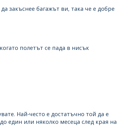
да закъснее багажът ви, така че е добре
когато полетът се пада в нисък
вате. Най-често е достатъчно той да е
 до един или няколко месеца след края на