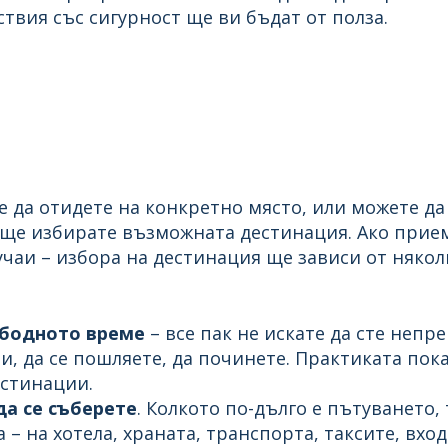
твия със сигурност ще ви бъдат от полза.
е да отидете на конкретно място, или можете да
ще избирате възможната дестинация. Ако приеме
учаи – избора на дестинация ще зависи от някол
ободното време
– все пак не искате да сте непр
и, да се пошляете, да починете. Практиката пок
естинации.
да се съберете
. Колкото по-дълго е пътуването,
– на хотела, храната, транспорта, таксите, вход з