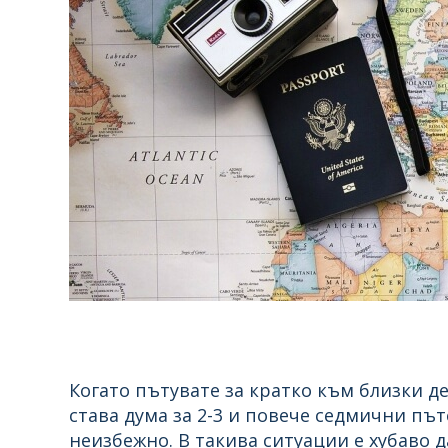
Когато пътувате за кратко към близки де
става дума за 2-3 и повече седмични пъ
неизбежно. В такива ситуации е хубаво д