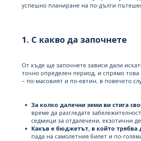
успешно планиране на по-дълги пътешес
1. С какво да започнете
От къде ще започнете зависи дали искат
точно определен период, и спрямо това 
– по-масовият и по-евтин, в повечето сл
За колко далечни земи ви стига св
време да разгледате забележителност
седмици за отдалечени, екзотични д
Какъв е бюджетът, в който трябва 
пада на самолетния билет и по-голяма 