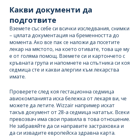
Какви документи да
подготвите
Вземете със себе си всички изследвания, снимки
– цялата документация на бременността до
момента. Ако все пак се наложи да посетите
лекар на мястото, на което отивате, това ще му
е от голяма помощ. Вземете си и картончето с
кръвната група и напомнете на спътника си коя
седмица сте и какви алергии към лекарства
имате.
Проверете след коя гестационна седмица
авиокомпанията иска бележка от лекаря ви, че
можете да летите. Wizzair например искат
такъв документ от 28-а седмица нататък. Всеки
превозвач има свои правила в това отношение.
Не забравяйте да си направите застраховка и
да си извадите европейска здравна карта.