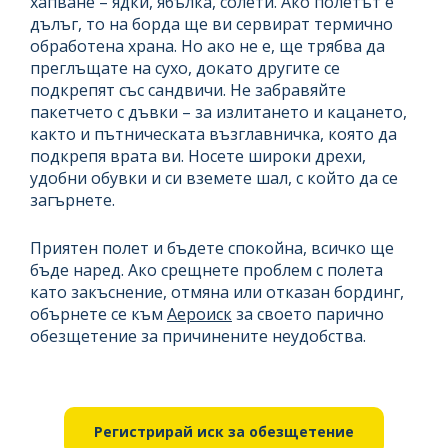
хапване – ядки, ябълка, солети. Ако полетът е
дълъг, то на борда ще ви сервират термично
обработена храна. Но ако не е, ще трябва да
преглъщате на сухо, докато другите се
подкрепят със сандвичи. Не забравяйте
пакетчето с дъвки – за излитането и кацането,
както и пътническата възглавничка, която да
подкрепя врата ви. Носете широки дрехи,
удобни обувки и си вземете шал, с който да се
загърнете.
Приятен полет и бъдете спокойна, всичко ще
бъде наред. Ако срещнете проблем с полета
като закъснение, отмяна или отказан бординг,
обърнете се към
Аероиск
за своето парично
oбезщетение за причинените неудобства.
Регистрирай иск за обезщетение