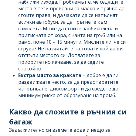
наближи изхода. Проблемът е, че седящите
места в тези превозни са малко и трябва да
стоите права, и да чакате да се напълнят
всички автобуси, за да тръгнете към
самолета. Може да стоите заобиколена и
притисната от хора, с чанта на гръб или на
рамо, поне 10 – 15 минути. Мислите ли, че си
струва? Не разчитайте на това някой да ви
отстъпи мястото си. Доплатете за
приоритетно качване, за да седите
спокойно.
Екстра място за краката
– добре е да ги
раздвижвате често, за да предотвратите
изтръпване, дискомфорт и да сведете до
минимум риска от образуване на тромб.
Какво да сложите в ръчния си
багаж
Задължително си вземете вода и нещо за