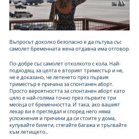
Въпросът доколко безопасно е да пътува със
самолет бременната жена отдавна има отговор.
По-добре със самолет отколкото с кола. Най-
подходящ за целта е вторият триместър и не,
не е доказано, че летенето през първия
триместър е причина за спонтанен аборт.
Просто вероятността за спонтанен аборт като
цяло е най-голяма точно през първите три
месеца от бременността. И така, ако вашият
лекар ви е прегледал и според него няма
усложнения и причини да си стоите у дома,
купувайте билети, стягайте багажа и тръгвайте
към летището...