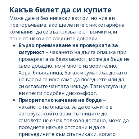
Какъв билет да си купите
Може да е и без никакви екстри, но ние ви
препоръчваме, ако ще летите с нискотарифна
компания, да се възползвате от всички или
поне от някои от следните добавки:
Бързо преминаване на проверката за
сигурност
– чакането на дълга опашка при
проверката за безопасност, може да бъде не
само досадно, но и много изморително.
Хора, блъсканица, багаж и суматоха, докато
на вас ви се иска само да поседнете или да
си оставите чантата някъде. Тази услуга ще
ви спести подобен дискомфорт.
Приоритетно качване на борда
–
чакането на опашка, за да се качите в
автобуса, който вози пътниците до
самолета не е чак толкова досадно, може да
поседнете някъде отстрани и да се
присъедините към спътника си, когато