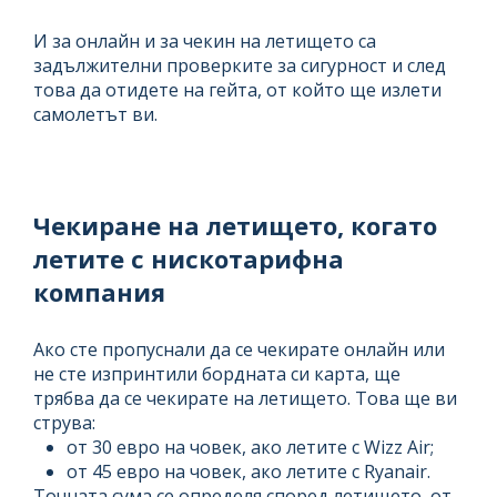
И за онлайн и за чекин на летището са
задължителни проверките за сигурност и след
това да отидете на гейта, от който ще излети
самолетът ви.
Чекиране на летището, когато
летите с нискотарифна
компания
Ако сте пропуснали да се чекирате онлайн или
не сте изпринтили бордната си карта, ще
трябва да се чекирате на летището. Това ще ви
струва:
от 30 евро на човек, ако летите с Wizz Air;
от 45 евро на човек, ако летите с Ryanair.
Точната сума се определя според летището, от