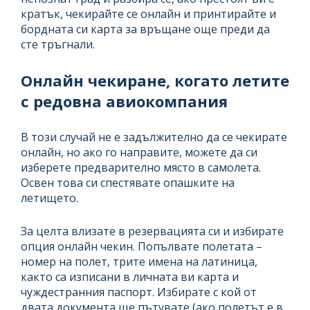
кратък, чекирайте се онлайн и принтирайте и
бордната си карта за връщане още преди да
сте тръгнали.
Онлайн чекиране, когато летите
с редовна авиокомпания
В този случай не е задължително да се чекирате
онлайн, но ако го направите, можете да си
изберете предварително място в самолета.
Освен това си спестявате опашките на
летището.
За целта влизате в резервацията си и избирате
опция онлайн чекин. Попълвате полетата –
номер на полет, трите имена на латиница,
както са изписани в личната ви карта и
чуждестранния паспорт. Избирате с кой от
двата документа ще пътувате (ако полетът е в