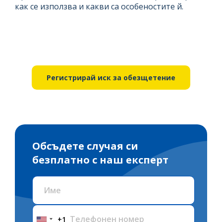
как се използва и какви са особеностите й.
Регистрирай иск за обезщетение
Обсъдете случая си
безплатно с наш експерт
+1
United