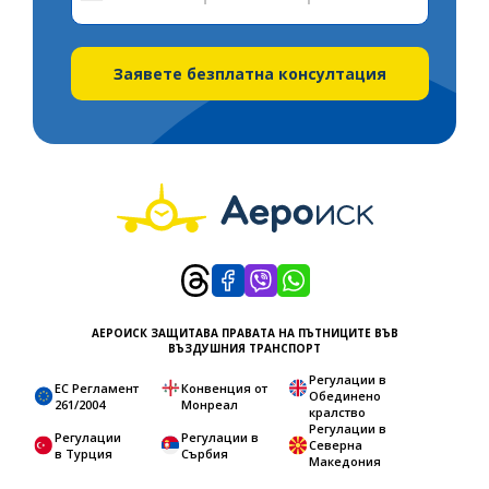
States
+1
Заявете безплатна консултация
АЕРОИСК ЗАЩИТАВА ПРАВАТА НА ПЪТНИЦИТЕ ВЪВ
ВЪЗДУШНИЯ ТРАНСПОРТ
Регулации в
ЕС Регламент
Конвенция от
Обединено
261/2004
Монреал
кралство
Регулации в
Регулации
Регулации в
Северна
в Турция
Сърбия
Македония