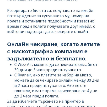
Резервирате билета си, получавате на имейл
потвърждение за купуването му, номер на
полета и останалите подробности и известно
време преди полета получавате друг имейл, с
който ви подсещат да се чекирате онлайн.
Онлайн чекиране, когато летите
с нискотарифна компания e
задължително и безплатно.
С Wizz Air, можете да се чекирате онлайн от
30 дни до 3 часа преди пътуването.
С Ryanair, ако платите за избор на място,
можете да се чекирате онлайн между 30 дни
и 2 часа преди пътуването. Ако не сте
платили, имате време за чекиране от 4 дни
до 2 часа преди полета.
За да избегнете търсенето на принтер в
непознат град и разбира се, ако престоят ви е