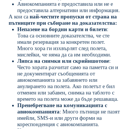
Авиокомпанията е предоставила или не е
предоставила алтернативи или информация.
А кои са
най-честите пропуски от страна на
пътниците
при събиране на доказателства:
Непазене на бордни карти и билети
:
Това са основните доказателства, че сте
имали резервация за конкретен полет.
Много хора ги изхвърлят след полета,
мислейки, че няма да са им необходими.
Липса на снимки или скрийншотове
:
Често хората разчитат само на паметта си и
не документират съобщенията от
авиокомпанията за забавянето или
анулирането на полета. Ако полетът е бил
отменен или забавен, снимка на таблото с
времето на полета може да бъде решаваща.
Пренебрегване на комуникацията с
авиокомпанията
: Много пътници не пазят
имейли, SMS-и или други форми на
кореспонденция с авиокомпанията.