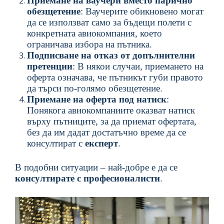
Приемане на ваучери вместо парично
обезщетение
: Ваучерите обикновено могат
да се използват само за бъдещи полети с
конкретната авиокомпания, което
ограничава избора на пътника.
Подписване на отказ от допълнителни
претенции
: В някои случаи, приемането на
оферта означава, че пътникът губи правото
да търси по-голямо обезщетение.
Приемане на оферта под натиск
:
Понякога авиокомпаниите оказват натиск
върху пътниците, за да приемат офертата,
без да им дадат достатъчно време да се
консултират с
експерт
.
В подобни ситуации – най-добре е да се
консултирате
с професионалисти
.