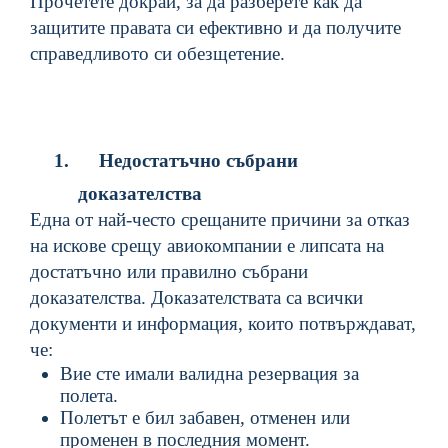
Прочетете докрай, за да разберете как да
защитите правата си ефективно и да получите
справедливото си обезщетение.
1.
Недостатъчно събрани
доказателства
Една от най-често срещаните причини за отказ
на искове срещу авиокомпании е липсата на
достатъчно или правилно събрани
доказателства. Доказателствата са всички
документи и информация, които потвърждават,
че:
Вие сте имали валидна резервация за
полета.
Полетът е бил забавен, отменен или
променен в последния момент.