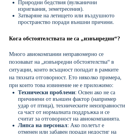
Природни бедствия (вулканични
изригвания, земетресения).
Затваряне на летището или въздушното
пространство поради външни причини.
Кога обстоятелствата не са „извънредни“?
Много авиокомпании неправомерно се
позовават на „извънредни обстоятелства“ в
ситуации, които всъщност попадат в рамките
на тяхната отговорност. Ето няколко примера,
при които това извинение не е приложимо:
Технически проблеми
: Освен ако не са
причинени от външен фактор (например
удар от птица), техническите неизправности
са част от нормалната поддръжка и се
считат за отговорност на авиокомпанията.
Липса на персонал
: Ако полетът е
отменен или забавен поради недостиг на