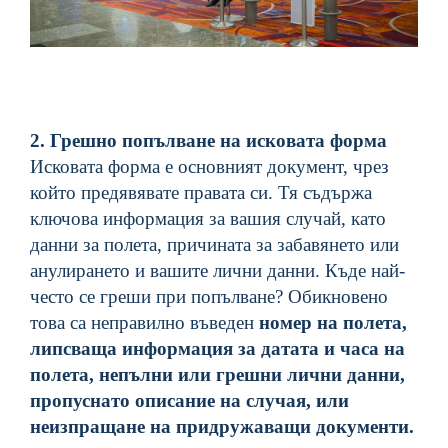
2. Грешно попълване на исковата форма
Исковата форма е основният документ, чрез
който предявявате правата си. Тя съдържа
ключова информация за вашия случай, като
данни за полета, причината за забавянето или
анулирането и вашите лични данни.
Къде най-
често се греши при попълване? Обикновено
това са неправилно въведен
номер на полета
,
липсваща информация за датата и часа на
полета
, н
епълни или грешни лични данни
,
п
ропуснато описание на случая,
или
неизпращане на придружаващи документи
.