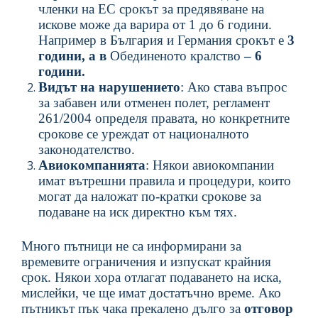
членки на ЕС срокът за предявяване на
искове може да варира от 1 до 6 години.
Например в България
и Германия
срокът е
3
години, а в
Обединеното кралство
–
6
години
.
Видът на нарушението
: Ако става въпрос
за забавен или отменен полет, регламент
261/2004 определя правата, но конкретните
срокове се уреждат от националното
законодателство.
Авиокомпанията
: Някои авиокомпании
имат вътрешни правила и процедури, които
могат да наложат по-кратки срокове за
подаване на иск директно към тях.
Много пътници не са информирани за
времевите ограничения и изпускат крайния
срок. Някои хора отлагат подаването на иска,
мислейки, че ще имат достатъчно време. Ако
пътникът
пък
чака прекалено дълго за
отговор