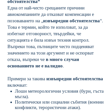
обстоятелства“
Една от най-често срещаните причини
авиокомпаниите да отказват компенсации е
позоваването на „
извънредни обстоятелства
“.
Това е термин, който те използват, за да
избегнат отговорност, твърдейки, че
ситуацията е била извън техния контрол.
Въпреки това, пътниците често подценяват
значението на този аргумент и не оспорват
отказа, въпреки че
в много случаи
основанието не е валидно
.
Примери за такива
извънредни обстоятелства
включват:
Лоши метеорологични условия (бури, гъста
мъгла).
Политически или социални събития (военни
конфликти, терористични атаки).