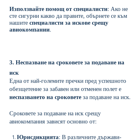
Използвайте помощ от специалисти
: Ако не
сте сигурни как
во да правите
, обърнете се
към
нашите
специалисти
за искове срещу
авиокомпании
.
3. Неспазване на сроковете за подаване на
иск
Една от най-големите пречки пред успешното
обезщетение за забавен или отменен полет е
неспазването на сроковете
за подаване на иск.
Сроковете за подаване на иск срещу
авиокомпания зависят основно от:
Юрисдикцията
: В различните държави-